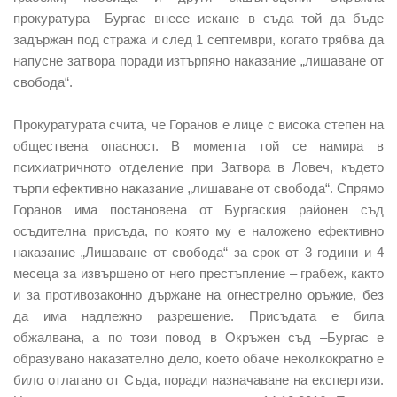
прокуратура –Бургас внесе искане в съда той да бъде
задържан под стража и след 1 септември, когато трябва да
напусне затвора поради изтърпяно наказание „лишаване от
свобода“.
Прокуратурата счита, че Горанов е лице с висока степен на
обществена опасност. В момента той се намира в
психиатричното отделение при Затвора в Ловеч, където
търпи ефективно наказание „лишаване от свобода“. Спрямо
Горанов има постановена от Бургаския районен съд
осъдителна присъда, по която му е наложено ефективно
наказание „Лишаване от свобода“ за срок от 3 години и 4
месеца за извършено от него престъпление – грабеж, както
и за противозаконно държане на огнестрелно оръжие, без
да има надлежно разрешение. Присъдата е била
обжалвана, а по този повод в Окръжен съд –Бургас е
образувано наказателно дело, което обаче неколкократно е
било отлагано от Съда, поради назначаване на експертизи.