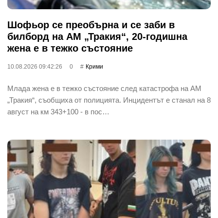
Шофьор се преобърна и се заби в
билборд на АМ „Тракия“, 20-годишна
жена е в тежко състояние
10.08.2026 09:42:26
0
Крими
Млада жена е в тежко състояние след катастрофа на АМ
„Тракия“, съобщиха от полицията. Инцидентът е станал на 8
август на км 343+100 - в пос…