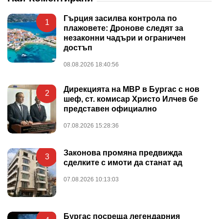
Гърция засилва контрола по
1
плажовете: Дронове следят за
незаконни чадъри и ограничен
достъп
08.08.2026 18:40:56
Дирекцията на МВР в Бургас с нов
2
шеф, ст. комисар Христо Илчев бе
представен официално
07.08.2026 15:28:36
Законова промяна предвижда
3
сделките с имоти да станат ад
07.08.2026 10:13:03
Бургас посреща легендарния