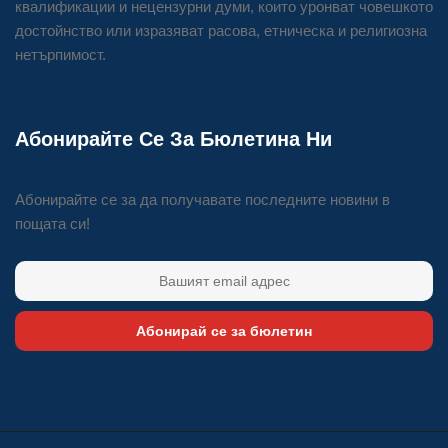
квалификации и нецензурни думи, които уронват човешкото
достойнство или изразяват расова, етническа и религиозна
нетърпимост.
Абонирайте Се За Бюлетина Ни
Абонирайте се за да получавате последните новини в
пощата си!
Абонирай се за бюлетин