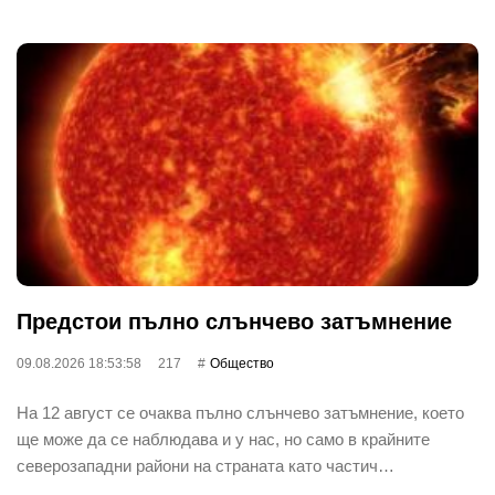
Предстои пълно слънчево затъмнение
09.08.2026 18:53:58
217
Общество
На 12 август се очаква пълно слънчево затъмнение, което
ще може да се наблюдава и у нас, но само в крайните
северозападни райони на страната като частич…