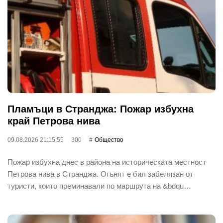
Пламъци в Странджа: Пожар избухна
край Петрова нива
09.08.2026 21:15:55
300
Общество
Пожар избухна днес в района на историческата местност
Петрова нива в Странджа. Огънят е бил забелязан от
туристи, които преминавали по маршрута на &bdqu…