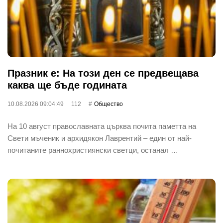
Празник е: На този ден се предвещава
каква ще бъде годината
10.08.2026 09:04:49
112
Общество
На 10 август православната църква почита паметта на
Свети мъченик и архидякон Лаврентий – един от най-
почитаните раннохристиянски светци, останал …