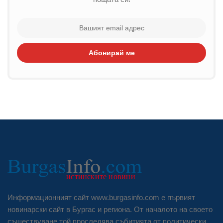
Абонирай ме
Информационният сайт www.burgasinfo.com е първият
новинарски сайт в Бургас и региона. От началото на своето
съществуване той проследява събитията от политически,