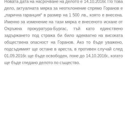
Новата дата на насрочване на делото е 14.10.2016г. По това
дело, актуалната мярка за неотклонение спрямо Горанов е
„парична гаранция“ в размер на 1 500 лв., която е внесена.
Именно за изменение на тази мярка е внесеното искане от
Окръжна прокуратура-Бургас, тъй като единствено
задържането под стража би било адекватно на високата
обществена опасност на Горанов. Ако то бъде уважено,
подсъдимият ще остане в ареста, в противен случай след
01.09.2016г. ще бъде освободен, поне до 14.10.2016г., когато
ще бъде гледано делото по същество.