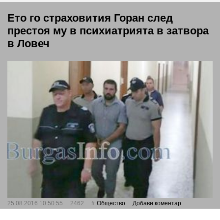
Ето го страховития Горан след
престоя му в психиатрията в затвора
в Ловеч
25.08.2016 10:50:55
2462
Общество
Добави коментар