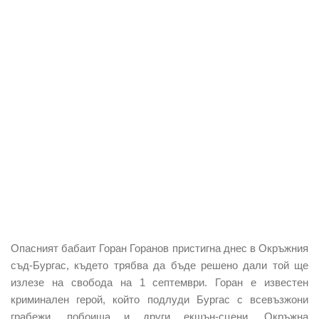
Опасният бабаит Горан Горанов пристигна днес в Окръжния
съд-Бургас, където трябва да бъде решено дали той ще
излезе на свобода на 1 септември. Горан е известен
криминален герой, който подлуди Бургас с всевъзжони
грабежи, побоища и други екшън-сцени. Окръжна