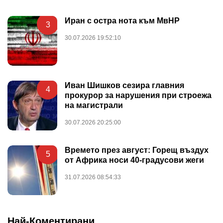
Иран с остра нота към МвНР
3
30.07.2026 19:52:10
Иван Шишков сезира главния
4
прокурор за нарушения при строежа
на магистрали
30.07.2026 20:25:00
Времето през август: Горещ въздух
5
от Африка носи 40-градусови жеги
31.07.2026 08:54:33
Най-Коментирани