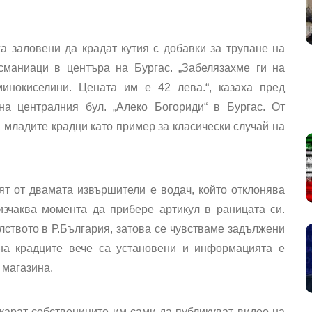
ха заловени да крадат кутия с добавки за трупане на
сманиаци в центъра на Бургас. „Забелязахме ги на
инокиселини. Цената им е 42 лева.“, казаха пред
а централния бул. „Алеко Богориди“ в Бургас. От
 младите крадци като пример за класически случай на
ият от двамата извършители е водач, който отклонява
изчаква момента да прибере артикул в раницата си.
ството в Р.България, затова се чувстваме задължени
на крадците вече са установени и информацията е
 магазина.
 карат собствениците им сами да публикуват видео на