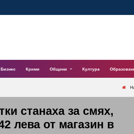
Бизнес
Крими
Общини
Култура
Образован
Н
ки станаха за смях,
42 лева от магазин в