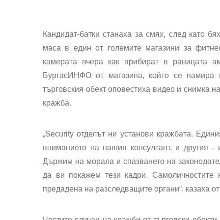
Кандидат-батки станаха за смях, след като бя
маса в един от големите магазини за фитне
камерата вчера как прибират в раницата ам
БургасИНФО от магазина, който се намира н
търговския обект оповестиха видео и снимка на
кражба.
„Security отделът ни установи кражбата. Един
вниманието на нашия консултант, и другия - 
Държим на морала и спазването на законодател
да ви покажем тези кадри. Самоличностите 
предадена на разследващите органи“, казаха от
Честите случаи на кражби от търговски обекти