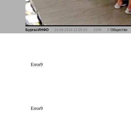
БургасИНФО
24.08.2016 12:05:43
3348
Общество