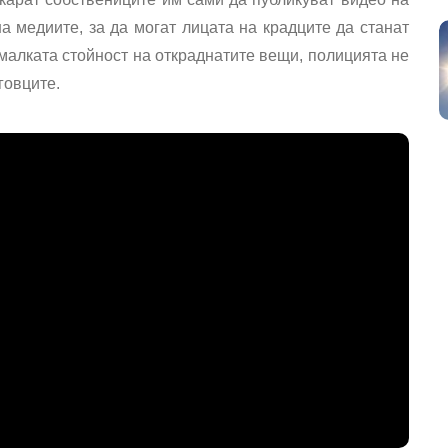
 медиите, за да могат лицата на крадците да станат
малката стойност на откраднатите вещи, полицията не
говците.