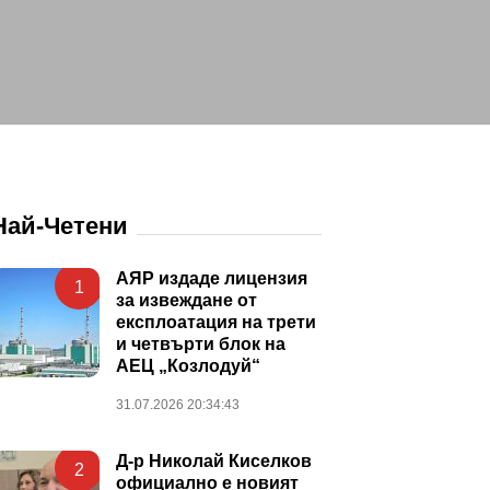
Най-Четени
АЯР издаде лицензия
1
за извеждане от
експлоатация на трети
и четвърти блок на
АЕЦ „Козлодуй“
31.07.2026 20:34:43
Д-р Николай Киселков
2
официално е новият