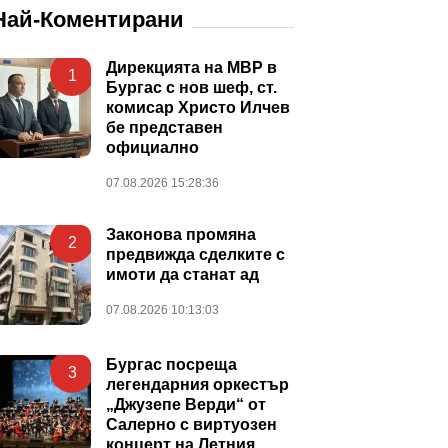
Най-Коментирани
Дирекцията на МВР в
1
Бургас с нов шеф, ст.
комисар Христо Илчев
бе представен
официално
07.08.2026 15:28:36
Законова промяна
2
предвижда сделките с
имоти да станат ад
07.08.2026 10:13:03
Бургас посреща
3
легендарния оркестър
„Джузепе Верди“ от
Салерно с виртуозен
концерт на Летния