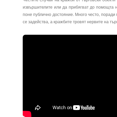
извършителите или да прибягват до помощта на
поне публично достояние. Много често, поради 
се задейства, а кражбите тровят нервите на тър