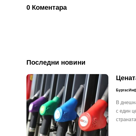
0 Коментара
Последни новини
Ценат
БургасИн
В днешна
с един ц
страната