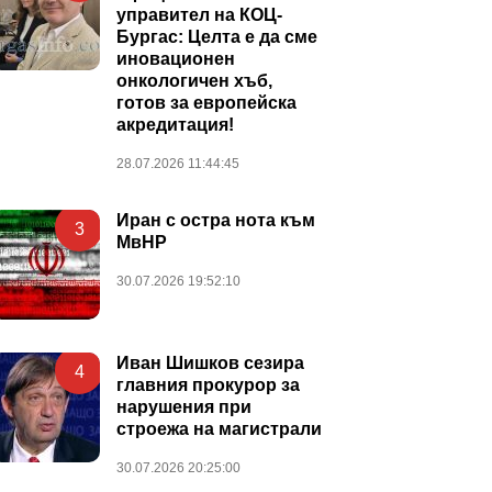
управител на КОЦ-
Бургас: Целта е да сме
иновационен
онкологичен хъб,
готов за европейска
акредитация!
28.07.2026 11:44:45
Иран с остра нота към
3
МвНР
30.07.2026 19:52:10
Иван Шишков сезира
4
главния прокурор за
нарушения при
строежа на магистрали
30.07.2026 20:25:00