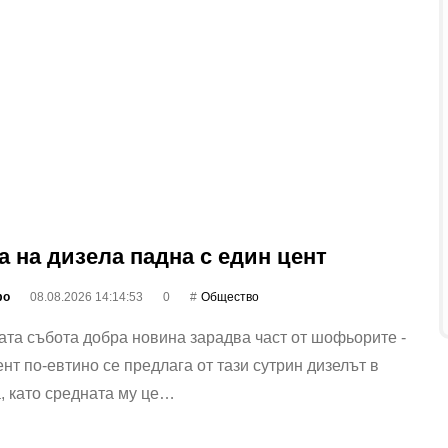
а на дизела падна с един цент
фо
08.08.2026 14:14:53
0
Общество
та събота добра новина зарадва част от шофьорите -
ент по-евтино се предлага от тази сутрин дизелът в
, като средната му це…