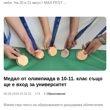
небе. На 20 и 21 август MAX FEST …
Медал от олимпиада в 10-11. клас също
ще е вход за университет
06.08.2026 15:31:31
174
Oбразование
Министерството на образованието разширява облекчения