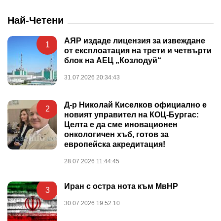
Най-Четени
АЯР издаде лицензия за извеждане
1
от експлоатация на трети и четвърти
блок на АЕЦ „Козлодуй“
31.07.2026 20:34:43
Д-р Николай Киселков официално е
2
новият управител на КОЦ-Бургас:
Целта е да сме иновационен
онкологичен хъб, готов за
европейска акредитация!
28.07.2026 11:44:45
Иран с остра нота към МвНР
3
30.07.2026 19:52:10