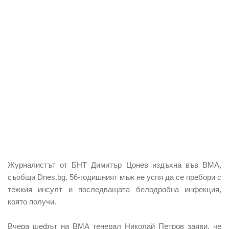
Журналистът от БНТ Димитър Цонев издъхна във ВМА,
съобщи Dnes.bg. 56-годишният мъж не успя да се пребори с
тежкия инсулт и последващата белодробна инфекция,
която получи.
Вчера шефът на ВМА генерал Николай Петров заяви, че