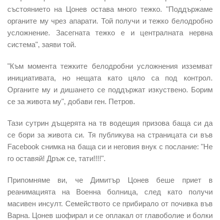
състоянието на Цонев остава много тежко. "Поддържаме
органите му чрез апарати. Той получи и тежко белодробно
усложнение. Засегната тежко е и централната нервна
система", заяви той.
"Към момента тежките белодробни усложнения изземват
инициативата, но нещата като цяло са под контрол.
Органите му и дишането се поддържат изкуствено. Борим
се за живота му", добави ген. Петров.
Тази сутрин дъщерята на тв водещия призова баща си да
се бори за живота си. Тя публикува на страницата си във
Facebook снимка на баща си и неговия внук с послание: "Не
го оставяй! Дръж се, тати!!!!".
Припомняме ви, че Димитър Цонев беше приет в
реанимацията на Военна болница, след като получи
масивен инсулт. Семейството се прибирало от почивка във
Варна. Цонев шофирал и се оплакал от главоболие и болки