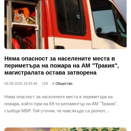
Няма опасност за населените места в
периметъра на пожара на АМ "Тракия",
магистралата остава затворена
06.08.2026 18:45:46
159
Общество
Няма опасност за населените места в периметъра на
пожара, който гори на 69-ти киломентър на АМ "Тракия",
съобщи МВР. Той уточни, че навсякъде са разпол…