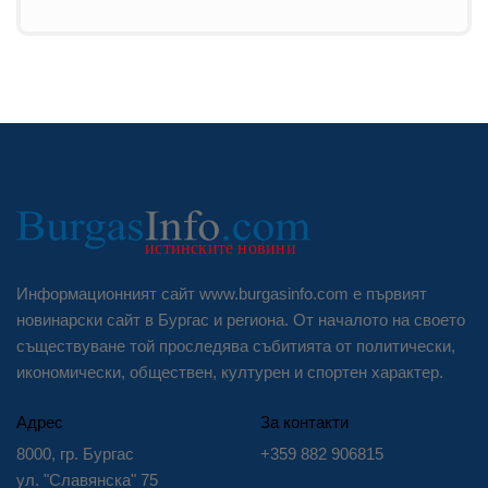
Информационният сайт www.burgasinfo.com е първият
новинарски сайт в Бургас и региона. От началото на своето
съществуване той проследява събитията от политически,
икономически, обществен, културен и спортен характер.
Адрес
За контакти
8000, гр. Бургас
+359 882 906815
ул. "Славянска" 75