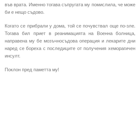
във врата. Именно тогава съпругата му помислила, че може
би е нещо съдово.
Когато се прибрали у дома, той се почувствал още по-зле.
Тогава бил приет в реанимацията на Военна болница,
направена му бе мозъчносъдова операция и лекарите дни
наред се бореха с последиците от получения хеморагичен
инсулт.
Поклон пред паметта му!