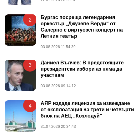
Бургас посреща легендарния
2
оркестър „Джузепе Верди“ от
Салерно с виртуозен концерт на
Летния театър
03.08.2026 11:54:39
Даниел Вълчев: В предстоящите
3
президентски избори аз няма да
участвам
03.08.2026 09:14:12
АЯР издаде лицензия за извеждане
4
от експлоатация на трети и четвърти
блок на АЕЦ „Козлодуй“
31.07.2026 20:34:43