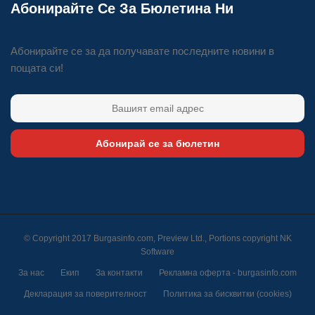
Абонирайте Се За Бюлетина Ни
Абонирайте се за да получавате последните новини в
пощата си!
Абонирай се за бюлетин
© Copyright 2017 Burgasinfo.com, Preview Ltd., Portions copyright
NK
Software
За нас
Екип
За контакти
Рекламна оферта - burgasinfo.com
Декларация за поверителност
Политика за бисквитки (cookies)