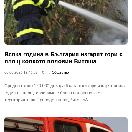
Всяка година в България изгарят гори с
площ колкото половин Витоша
06.08.2026 19:46:52
0
Общество
Средно около 120 000 декара български гори изгарят всяка
година – площ, сравнима с близо половината от
територията на Природен парк „Витоша&…