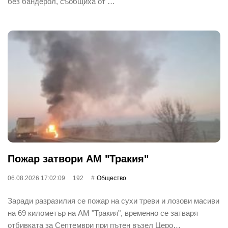
без бандерол, съобщиха от …
Пожар затвори АМ "Тракия"
06.08.2026 17:02:09
192
Общество
Заради разразилия се пожар на сухи треви и лозови масиви
на 69 километър на АМ "Тракия", временно се затваря
отбивката за Септември при пътен възел Церо…