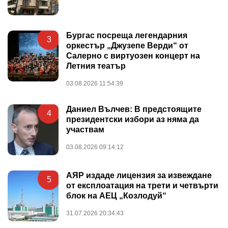
Бургас посреща легендарния
3
оркестър „Джузепе Верди“ от
Салерно с виртуозен концерт на
Летния театър
03.08.2026 11:54:39
Даниел Вълчев: В предстоящите
4
президентски избори аз няма да
участвам
03.08.2026 09:14:12
АЯР издаде лицензия за извеждане
5
от експлоатация на трети и четвърти
блок на АЕЦ „Козлодуй“
31.07.2026 20:34:43