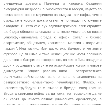
унищожиха древната Палмира и изгориха безценни
литературни шедьоври в библиотеката в Мосул, където по
всяка вероятност е миришело на същата тази нафта, чиято
смрад се е носила докато огънят е поглъщал тютюневите
складове. Е, сега със сух административен език сградите
ще бъдат обявени за опасни, а на тяхно място ще се появи
„многофункционална сграда с офиси, хотел и бизнес
апартаменти, общежития, хранителен магазин и подземен
паркинг“. Или казино. Или дискотека. Важното е, че злите
фризове ще ги няма и така желаещите ще могат спокойно
да влязат с багерите с експресност, на която биха завидели
дори и рушащите статуите на асирийските крилати лъвове
джихадисти. Защото разлика няма – безпросветната
религиозна войнственост явно е напълно аналогична на
безпросветното елементарно печалбарство. Жалко, че
неговите трубадури ги е нямало в Дрезден след края на
Втората световна война, за да кажат на германците да не
си хабят да възстановяват уникалната архитектура, а
вместо това да минат всичко с един булдозер, да направят