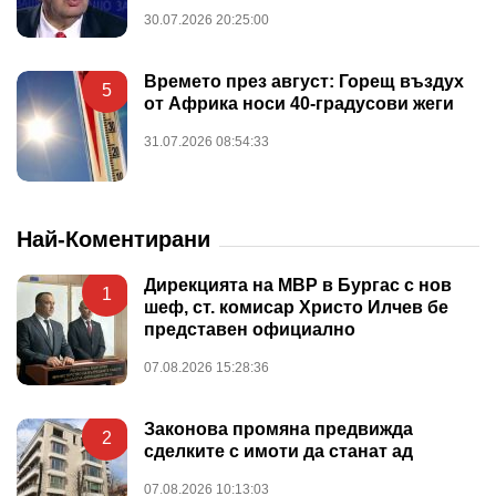
30.07.2026 20:25:00
Времето през август: Горещ въздух
5
от Африка носи 40-градусови жеги
31.07.2026 08:54:33
Най-Коментирани
Дирекцията на МВР в Бургас с нов
1
шеф, ст. комисар Христо Илчев бе
представен официално
07.08.2026 15:28:36
Законова промяна предвижда
2
сделките с имоти да станат ад
07.08.2026 10:13:03