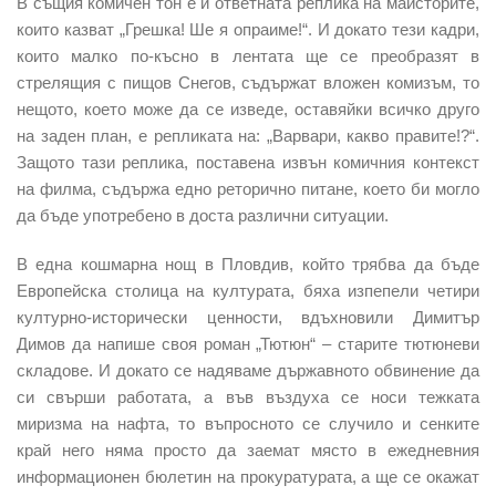
В същия комичен тон е и ответната реплика на майсторите,
които казват „Грешка! Ше я опраиме!“. И докато тези кадри,
които малко по-късно в лентата ще се преобразят в
стрелящия с пищов Снегов, съдържат вложен комизъм, то
нещото, което може да се изведе, оставяйки всичко друго
на заден план, е репликата на: „Варвари, какво правите!?“.
Защото тази реплика, поставена извън комичния контекст
на филма, съдържа едно реторично питане, което би могло
да бъде употребено в доста различни ситуации.
В една кошмарна нощ в Пловдив, който трябва да бъде
Европейска столица на културата, бяха изпепели четири
културно-исторически ценности, вдъхновили Димитър
Димов да напише своя роман „Тютюн“ – старите тютюневи
складове. И докато се надяваме държавното обвинение да
си свърши работата, а във въздуха се носи тежката
миризма на нафта, то въпросното се случило и сенките
край него няма просто да заемат място в ежедневния
информационен бюлетин на прокуратурата, а ще се окажат