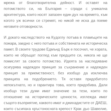
мрежа от благотворителна дейност. И оставят на
потомството си, на България – сгради с уникална
архитектура, които носят запазен един дух на времето, към
когото уж всички се стремят, но никой не иска да поеме
неговите отговорности.
И докато наследството на Кудоглу потъва в пламъците на
пожара, заедно с него потъва и собствената ни историческа
памет. В своите трудове Едмънд Бърк е посочил, че хората,
които не обръщат поглед към предците си, никога не ще
помислят за своето потомство. Идеята за наследяване
осигурява надежден принцип за съхранение и надежден
принцип за приемственост, без изобщо да изключва
принципа на подобрението. Тя оставя придобитото
непокътнато, но и гарантира това, което придобива. Дали
изобщо тези думи имат значение за тези, които по
отношение на историческите ценности, изглежда имат
същото възприятие, каквото имат и джихадистите от ДАЕШ,
които съсипаха кръстоносната крепост Крак дьо Шавелие,