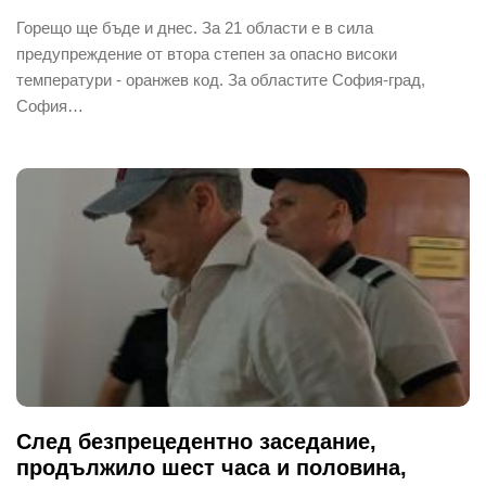
Горещо ще бъде и днес. За 21 области е в сила
предупреждение от втора степен за опасно високи
температури - оранжев код. За областите София-град,
София…
След безпрецедентно заседание,
продължило шест часа и половина,