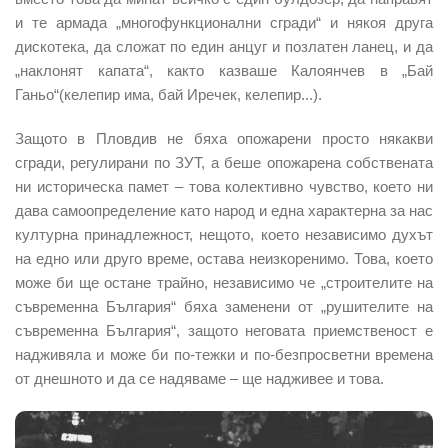
и те армада „многофункционални сгради“ и някоя друга
дискотека, да сложат по един анцуг и позлатен ланец, и да
„наклонят капата“, както казваше Калоянчев в „Бай
Ганьо“(келепир има, бай Иречек, келепир...).
Защото в Пловдив не бяха опожарени просто някакви
сгради, регулирани по ЗУТ, а беше опожарена собствената
ни историческа памет – това колективно чувство, което ни
дава самоопределение като народ и една характерна за нас
културна принадлежност, нещото, което независимо духът
на едно или друго време, остава неизкоренимо. Това, което
може би ще остане трайно, независимо че „строителите на
съвременна България“ бяха заменени от „рушителите на
съвременна България“, защото неговата приемственост е
надживяла и може би по-тежки и по-безпросветни времена
от днешното и да се надяваме – ще надживее и това.