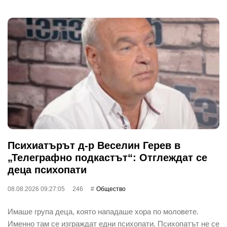
Психиатърът д-р Веселин Герев в
„Телеграфно подкастът“: Отглеждат се
деца психопати
08.08.2026 09:27:05
246
Общество
Имаше група деца, която нападаше хора по моловете.
Именно там се изграждат едни психопати. Психопатът не се