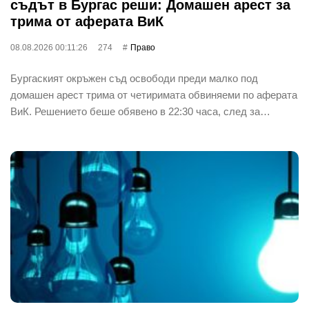
съдът в Бургас реши: Домашен арест за
трима от аферата ВиК
08.08.2026 00:11:26
274
Право
Бургаският окръжен съд освободи преди малко под
домашен арест трима от четиримата обвиняеми по аферата
ВиК. Решението беше обявено в 22:30 часа, след за…