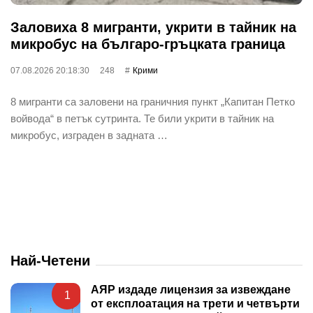
Заловиха 8 мигранти, укрити в тайник на
микробус на българо-гръцката граница
07.08.2026 20:18:30
248
Крими
8 мигранти са заловени на граничния пункт „Капитан Петко
войвода“ в петък сутринта. Те били укрити в тайник на
микробус, изграден в задната …
Най-Четени
АЯР издаде лицензия за извеждане
1
от експлоатация на трети и четвърти