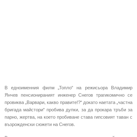
В едноименния филм „Топло“ на режисьора Владимир
Янчев пенсионираният инженер Снегов трагикомично се
провиква „Варвари, какво правите!?“ докато наетата „частна
бригада майстори“ пробива дупки, за да прокара тръби за
парно, жертва, на което пробиване става гипсовият таван с
възрожденски сюжети на Снегов.