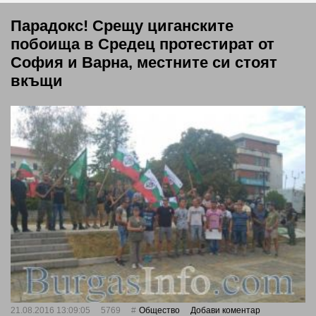
Парадокс! Срещу циганските
побоища в Средец протестират от
София и Варна, местните си стоят
вкъщи
21.08.2016 13:09:05
5769
Общество
Добави коментар