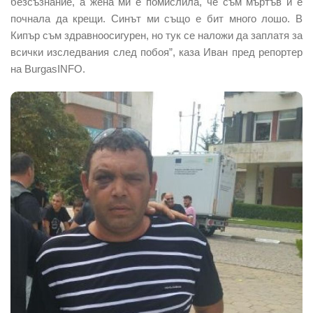
безсъзнание, а жена ми е помислила, че съм мъртъв и е
почнала да крещи. Синът ми също е бит много лошо. В
Кипър съм здравноосигурен, но тук се наложи да заплатя за
всички изследвания след побоя”, каза Иван пред репортер
на BurgasINFO.