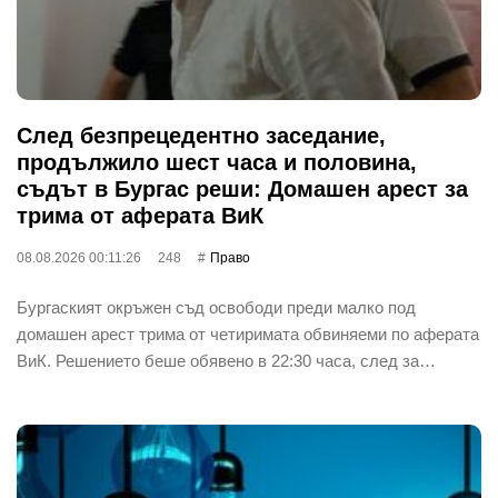
След безпрецедентно заседание,
продължило шест часа и половина,
съдът в Бургас реши: Домашен арест за
трима от аферата ВиК
08.08.2026 00:11:26
248
Право
Бургаският окръжен съд освободи преди малко под
домашен арест трима от четиримата обвиняеми по аферата
ВиК. Решението беше обявено в 22:30 часа, след за…