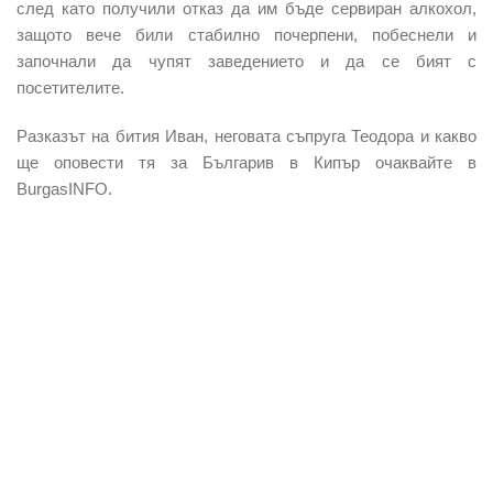
след като получили отказ да им бъде сервиран алкохол,
защото вече били стабилно почерпени, побеснели и
започнали да чупят заведението и да се бият с
посетителите.
Разказът на бития Иван, неговата съпруга Теодора и какво
ще оповести тя за Българив в Кипър очаквайте в
BurgasINFO.