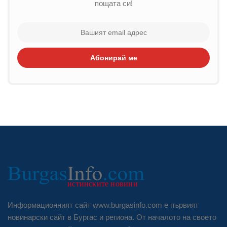
пощата си!
Абонирай ме
Информационният сайт www.burgasinfo.com е първият
новинарски сайт в Бургас и региона. От началото на своето