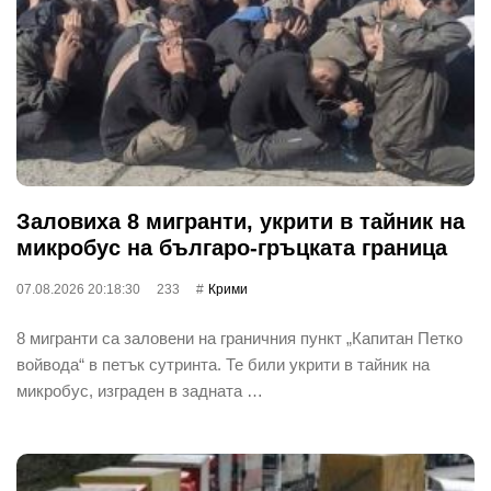
Заловиха 8 мигранти, укрити в тайник на
микробус на българо-гръцката граница
07.08.2026 20:18:30
233
Крими
8 мигранти са заловени на граничния пункт „Капитан Петко
войвода“ в петък сутринта. Те били укрити в тайник на
микробус, изграден в задната …