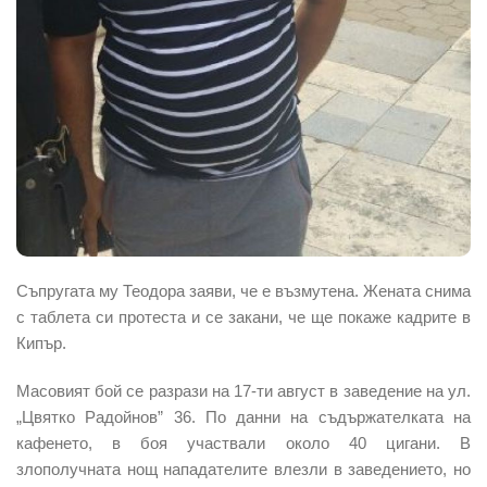
Съпругата му Теодора заяви, че е възмутена. Жената снима
с таблета си протеста и се закани, че ще покаже кадрите в
Кипър.
Масовият бой се разрази на 17-ти август в заведение на ул.
„Цвятко Радойнов” 36. По данни на съдържателката на
кафенето, в боя участвали около 40 цигани. В
злополучната нощ нападателите влезли в заведението, но