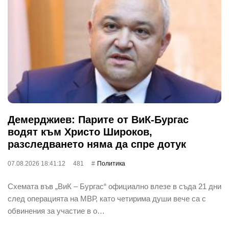
Демерджиев: Парите от ВиК-Бургас
водят към Христо Широков,
разследването няма да спре дотук
07.08.2026 18:41:12
481
Политика
Схемата във „ВиК – Бургас“ официално влезе в съда 21 дни
след операцията на МВР, като четирима души вече са с
обвинения за участие в о…