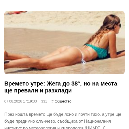
Времето утре: Жега до 38°, но на места
ще превали и разхлади
07.08.2026 17:19:33
331
Общество
През нощта времето ще бъде ясно и почти тихо, а утре ще
бъде предимно слънчево, съобщиха от Националния
институт по метеорология и хидрология (НИМХ). С…