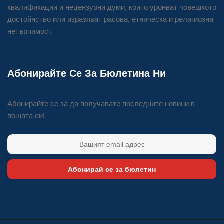
квалификации и нецензурни думи, които уронват човешкото
достойнство или изразяват расова, етническа и религиозна
нетърпимост.
Абонирайте Се За Бюлетина Ни
Абонирайте се за да получавате последните новини в
пощата си!
Абонирай се за бюлетин