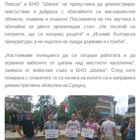
Левски" и БНО ''Шипка'' не пропуснаха да демонстрират
присъствие и дойдоха с обичайното си маскировъчно
облекло, знамена и плакати. Посланията на тях звучаха в
обичайни за двете организации стил: „Не посягай на
патриоти, ще си изгориш ръцете” и „Искаме българска
прокуратура, а не подлоги на чужди държави и служби”.
„Настояваме полицията да си свърши работата и да
ограничи набезите от цигани над местното население”,
заявиха от войнския съюз и БНО „Шипка”. След като
позираха с плакатите те се качиха на колите си и направиха
демонстративна обиколка на Средец.