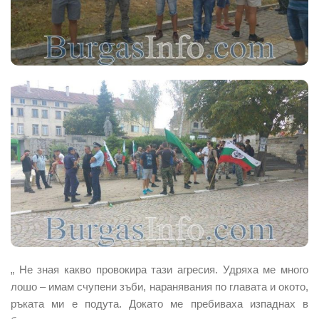
„ Не зная какво провокира тази агресия. Удряха ме много
лошо – имам счупени зъби, наранявания по главата и окото,
ръката ми е подута. Докато ме пребиваха изпаднах в