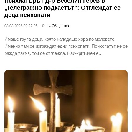
Психиатърът д-р Веселин Герев в
„Телеграфно подкастът“: Отглеждат се
деца психопати
08.08.2026 09:27:05
0
Общество
Имаше група деца, която нападаше хора по моловете.
Именно там се изграждат едни психопати. Психопатът не се
ражда такъв, той се отглежда. Най-критичен е…