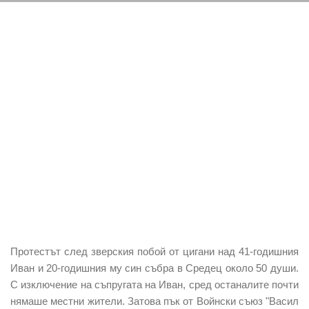
Протестът след зверския побой от цигани над 41-годишния
Иван и 20-годишния му син събра в Средец около 50 души.
С изключение на съпругата на Иван, сред останалите почти
нямаше местни жители. Затова пък от Войнски съюз "Васил