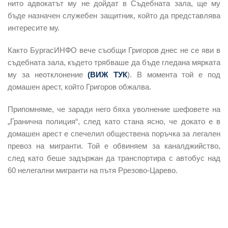
нито адвокатът му не дойдат в Съдебната зала, ще му
бъде назначен служебен защитник, който да представлява
интересите му.
Както БургасИНФО вече съобщи Григоров днес не се яви в
съдебната зала, където трябваше да бъде гледана мярката
му за неотклонение
(ВИЖ ТУК
). В момента той е под
домашен арест, който Григоров обжалва.
Припомняме, че заради него бяха уволнение шефовете на
„Гранична полиция“, след като стана ясно, че докато е в
домашен арест е спечелил обществена поръчка за легален
превоз на мигранти. Той е обвиняем за каналджийство,
след като беше задържан да транспортира с автобус над
60 нелегални мигранти на пътя Ррезово-Царево.