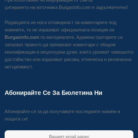
цитирането на източника BurgasInfo.com е задължително!
Редакцията не носи отговорност за коментарите под
новините, те не изразяват официалната позиция на
Burgasinfo.com
по материалите. Администраторите си
запазват правото да премахват коментари с обидни
квалификации и нецензурни думи, които уронват човешкото
достойнство или изразяват расова, етническа и религиозна
нетърпимост.
Абонирайте Се За Бюлетина Ни
Абонирайте се за да получавате последните новини в
пощата си!