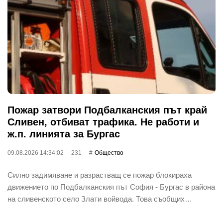
Пожар затвори Подбалканския път край
Сливен, отбиват трафика. Не работи и
ж.п. линията за Бургас
09.08.2026 14:34:02
231
Общество
Силно задимяване и разрастващ се пожар блокираха
движението по Подбалканския път София - Бургас в района
на сливенското село Злати войвода. Това съобщих…