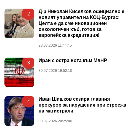
Д-р Николай Киселков официално е
2
новият управител на КОЦ-Бургас:
Целта е да сме иновационен
онкологичен хъб, готов за
европейска акредитация!
28.07.2026 11:44:45
Иран с остра нота към МвНР
3
30.07.2026 19:52:10
Иван Шишков сезира главния
4
прокурор за нарушения при строежа
на магистрали
30.07.2026 20:25:00