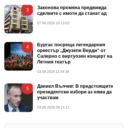
Законова промяна предвижда
3
сделките с имоти да станат ад
07.08.2026 10:13:03
Бургас посреща легендарния
4
оркестър „Джузепе Верди“ от
Салерно с виртуозен концерт на
Летния театър
03.08.2026 11:54:39
Даниел Вълчев: В предстоящите
5
президентски избори аз няма да
участвам
03.08.2026 09:14:12