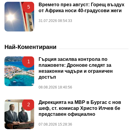
Времето през август: Горещ въздух
5
от Африка носи 40-градусови жеги
31.07.2026 08:54:33
Най-Коментирани
Гърция засилва контрола по
1
плажовете: Дронове следят за
незаконни чадъри и ограничен
достъп
08.08.2026 18:40:56
Дирекцията на МВР в Бургас с нов
2
шеф, ст. комисар Христо Илчев бе
представен официално
07.08.2026 15:28:36