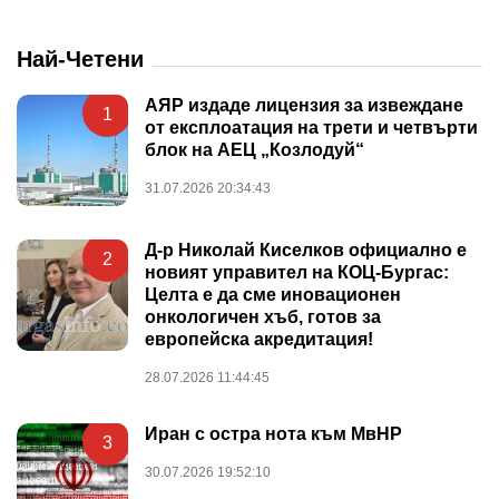
Най-Четени
АЯР издаде лицензия за извеждане
1
от експлоатация на трети и четвърти
блок на АЕЦ „Козлодуй“
31.07.2026 20:34:43
Д-р Николай Киселков официално е
2
новият управител на КОЦ-Бургас:
Целта е да сме иновационен
онкологичен хъб, готов за
европейска акредитация!
28.07.2026 11:44:45
Иран с остра нота към МвНР
3
30.07.2026 19:52:10