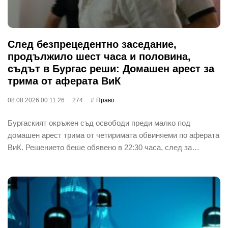
След безпрецедентно заседание,
продължило шест часа и половина,
съдът в Бургас реши: Домашен арест за
трима от аферата ВиК
08.08.2026 00:11:26
274
Право
Бургаският окръжен съд освободи преди малко под
домашен арест трима от четиримата обвиняеми по аферата
ВиК. Решението беше обявено в 22:30 часа, след за…