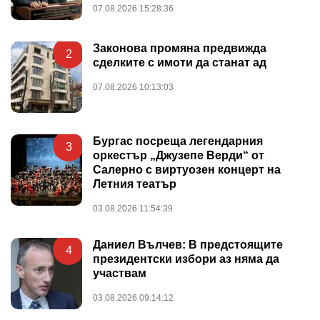
07.08.2026 15:28:36
Законова промяна предвижда
2
сделките с имоти да станат ад
07.08.2026 10:13:03
Бургас посреща легендарния
3
оркестър „Джузепе Верди“ от
Салерно с виртуозен концерт на
Летния театър
03.08.2026 11:54:39
Даниел Вълчев: В предстоящите
4
президентски избори аз няма да
участвам
03.08.2026 09:14:12