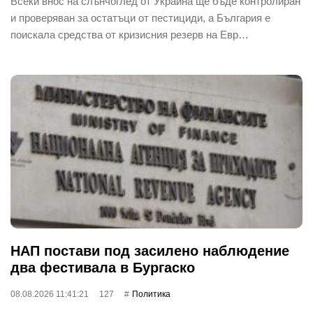
Всеки внос на слънчоглед от Украйна ще бъде контролиран
и проверяван за остатъци от пестициди, а България е
поискала средства от кризисния резерв на Евр…
НАП постави под засилено наблюдение
два фестивала в Бургаско
08.08.2026 11:41:21
127
Политика