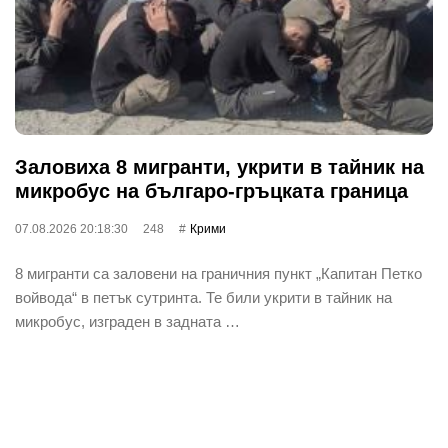
Заловиха 8 мигранти, укрити в тайник на
микробус на българо-гръцката граница
07.08.2026 20:18:30
248
Крими
8 мигранти са заловени на граничния пункт „Капитан Петко
войвода“ в петък сутринта. Те били укрити в тайник на
микробус, изграден в задната …