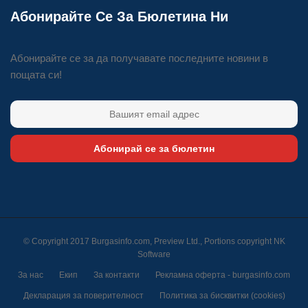
Абонирайте Се За Бюлетина Ни
Абонирайте се за да получавате последните новини в
пощата си!
Абонирай се за бюлетин
© Copyright 2017 Burgasinfo.com, Preview Ltd., Portions copyright
NK
Software
За нас
Екип
За контакти
Рекламна оферта - burgasinfo.com
Декларация за поверителност
Политика за бисквитки (cookies)