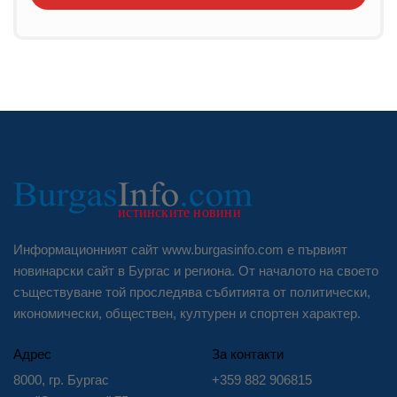
Информационният сайт www.burgasinfo.com е първият
новинарски сайт в Бургас и региона. От началото на своето
съществуване той проследява събитията от политически,
икономически, обществен, културен и спортен характер.
Адрес
За контакти
8000, гр. Бургас
+359 882 906815