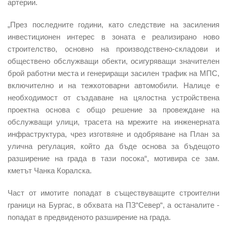
артерии.
„
През последните години, като следствие на засиления
инвестиционен интерес в зоната е реализирано ново
строителство, основно на производствено-складови и
обществено обслужващи обекти, осигуряващи значителен
брой работни места и генериращи засилен трафик на МПС,
включително и на тежкотоварни автомобили. Налице е
необходимост от създаване на цялостна устройствена
проектна основа с общо решение за провеждане на
обслужващи улици, трасета на мрежите на инженерната
инфраструктура, чрез изготвяне и одобряване на План за
улична регулация, който да бъде основа за бъдещото
разширение на града в тази посока“, мотивира се зам.
кметът Чанка Коралска.
Част от имотите попадат в съществуващите строителни
граници на Бургас, в обхвата на ПЗ“Север“, а останалите -
попадат в предвиденото разширение на града.