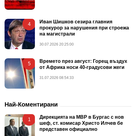
Иван Шишков сезира главния
4
прокурор за нарушения при строежа
на магистрали
30.07.2026 20:25:00
Времето през август: Горещ въздух
5
от Африка носи 40-градусови жеги
31.07.2026 08:54:33
Най-Коментирани
Дирекцията на МВР в Бургас с нов
1
шеф, ст. комисар Христо Илчев бе
представен официално