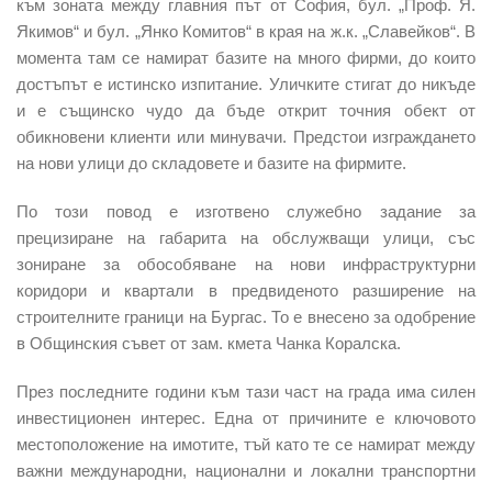
към зоната между главния път от София, бул. „Проф. Я.
Якимов“ и бул. „Янко Комитов“ в края на ж.к. „Славейков“. В
момента там се намират базите на много фирми, до които
достъпът е истинско изпитание. Уличките стигат до никъде
и е същинско чудо да бъде открит точния обект от
обикновени клиенти или минувачи. Предстои изграждането
на нови улици до складовете и базите на фирмите.
По този повод е изготвено служебно задание за
прецизиране на габарита на обслужващи улици, със
зониране за обособяване на нови инфраструктурни
коридори и квартали в предвиденото разширение на
строителните граници на Бургас. То е внесено за одобрение
в Общинския съвет от зам. кмета Чанка Коралска.
През последните години към тази част на града има силен
инвестиционен интерес. Една от причините е ключовото
местоположение на имотите, тъй като те се намират между
важни международни, национални и локални транспортни