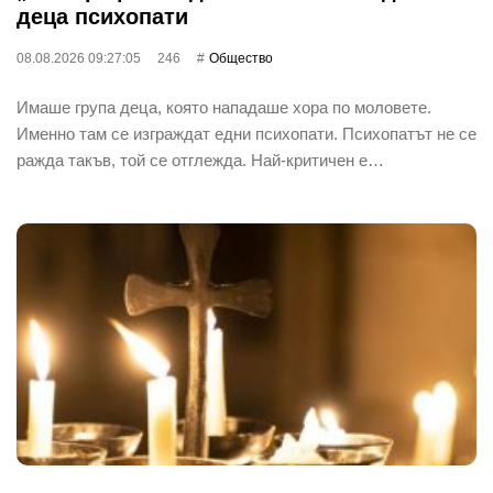
деца психопати
08.08.2026 09:27:05
246
Общество
Имаше група деца, която нападаше хора по моловете.
Именно там се изграждат едни психопати. Психопатът не се
ражда такъв, той се отглежда. Най-критичен е…