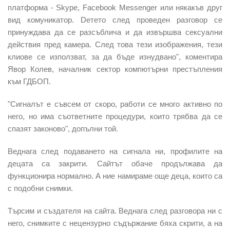
платформа - Skype, Facebook Messenger или някакъв друг
вид комуникатор. Dетето след проведен разговор се
принуждава да се разсъблича и да извършва сексуални
действия пред камера. След това тези изображения, тези
клиове се използват, за да бъде изнудвано", коментира
Явор Колев, началник сектор компютърни престъпления
към ГДБОП.
"Сигналът е съвсем от скоро, работи се много активно по
него, но има съответните процедури, които трябва да се
спазят законово", допълни той.
Веднага след подаването на сигнала ни, профилите на
децата са закрити. Сайтът обаче продължава да
функционира нормално. А ние намираме още деца, които са
с подобни снимки.
Търсим и създателя на сайта. Веднага след разговора ни с
него, снимките с нецензурно съдържание бяха скрити, а на