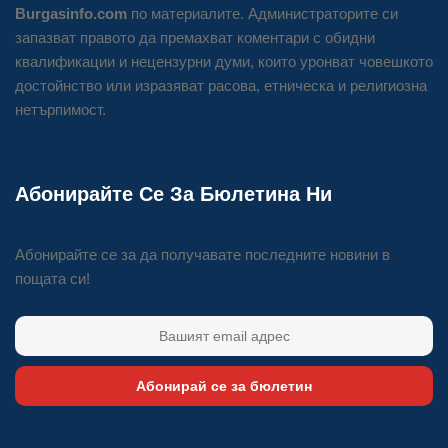
Burgasinfo.com
по материалите. Администраторите си
запазват правото да премахват коментари с обидни
квалификации и нецензурни думи, които уронват човешкото
достойнство или изразяват расова, етническа и религиозна
нетърпимост.
Абонирайте Се За Бюлетина Ни
Абонирайте се за да получавате последните новини в
пощата си!
Абонирай се за бюлетин