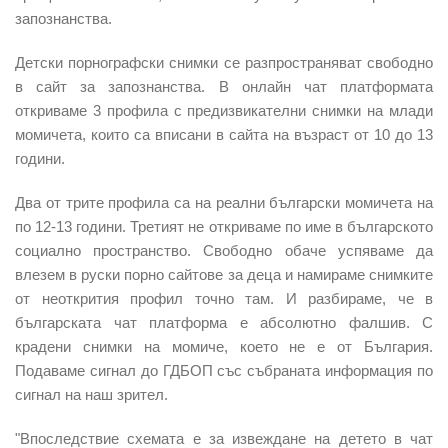
запознанства.
Детски порнографски снимки се разпространяват свободно
в сайт за запознанства. В онлайн чат платформата
откриваме 3 профила с предизвикателни снимки на млади
момичета, които са вписани в сайта на възраст от 10 до 13
години.
Два от трите профила са на реални български момичета на
по 12-13 години. Третият не откриваме по име в българското
социално пространство. Свободно обаче успяваме да
влезем в руски порно сайтове за деца и намираме снимките
от неоткрития профил точно там. И разбираме, че в
българската чат платформа е абсолютно фалшив. С
крадени снимки на момиче, което не е от България.
Подаваме сигнал до ГДБОП със събраната информация по
сигнал на наш зрител.
"Впоследствие схемата е за извеждане на детето в чат