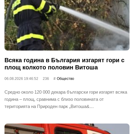
Всяка година в България изгарят гори с
площ колкото половин Витоша
06.08.2026 19:46:52
236
Общество
Средно около 120 000 декара български гори изгарят всяка
година – площ, сравнима с близо половината от
територията на Природен парк „Витоша&…