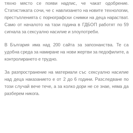
тяхно място се появи надпис, че чакат одобрение.
Статистиката сочи, че с навлизането на новите технологии,
престъпленията с порнографски снимки на деца нарастват.
Само от началото на тази година в ГДБОП работят по 59
сигнала за сексуално насилие и злоупотреби.
В България има над 200 сайта за запознанства. Те са
удобна среда за намиране на нови жертви за педофилите, а
контролирането е трудно.
За разпространение на материали със сексуално насилие
над деца наказанието е от 2 до 6 години. Разследване по
този случай вече тече, а за колко дори не се знае, няма да
разберем никога.