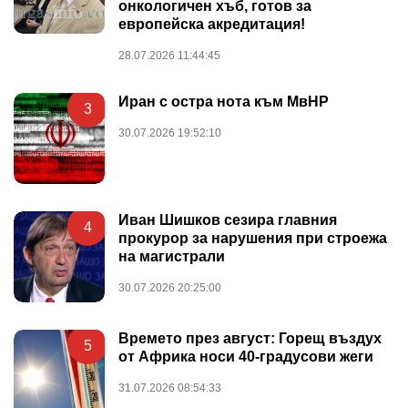
онкологичен хъб, готов за
европейска акредитация!
28.07.2026 11:44:45
Иран с остра нота към МвНР
3
30.07.2026 19:52:10
Иван Шишков сезира главния
4
прокурор за нарушения при строежа
на магистрали
30.07.2026 20:25:00
Времето през август: Горещ въздух
5
от Африка носи 40-градусови жеги
31.07.2026 08:54:33