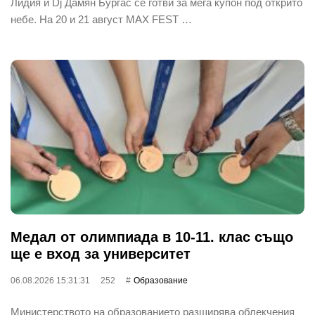
Лидия и Dj Дамян Бургас се готви за мега купон под открито
небе. На 20 и 21 август MAX FEST …
Медал от олимпиада в 10-11. клас също
ще е вход за университет
06.08.2026 15:31:31
252
Oбразование
Министерството на образованието разширява облекчения