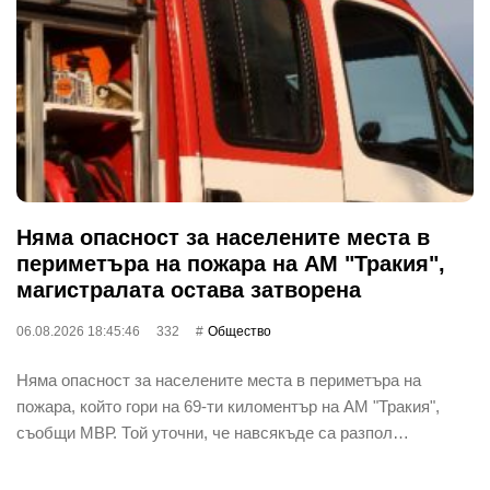
Няма опасност за населените места в
периметъра на пожара на АМ "Тракия",
магистралата остава затворена
06.08.2026 18:45:46
332
Общество
Няма опасност за населените места в периметъра на
пожара, който гори на 69-ти киломентър на АМ "Тракия",
съобщи МВР. Той уточни, че навсякъде са разпол…