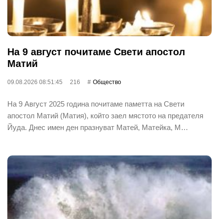
На 9 август почитаме Свети апостол
Матий
09.08.2026 08:51:45
216
Общество
На 9 Август 2025 година почитаме паметта на Свети
апостол Матий (Матия), който заел мястото на предателя
Йуда. Днес имен ден празнуват Матей, Матейка, М…