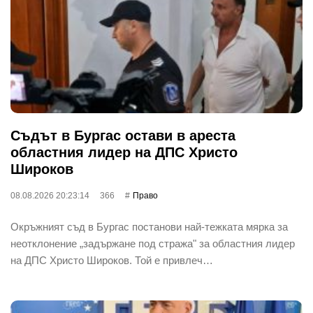
Съдът в Бургас остави в ареста
областния лидер на ДПС Христо
Широков
08.08.2026 20:23:14
366
Право
Окръжният съд в Бургас постанови най-тежката мярка за
неотклонение „задържане под стража" за областния лидер
на ДПС Христо Широков. Той е привлеч…