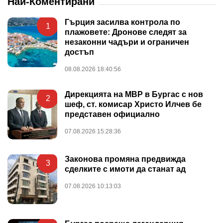
Най-Коментирани
Гърция засилва контрола по
1
плажовете: Дронове следят за
незаконни чадъри и ограничен
достъп
08.08.2026 18:40:56
Дирекцията на МВР в Бургас с нов
2
шеф, ст. комисар Христо Илчев бе
представен официално
07.08.2026 15:28:36
Законова промяна предвижда
3
сделките с имоти да станат ад
07.08.2026 10:13:03