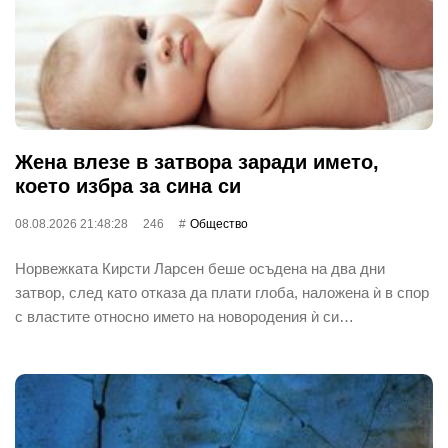
Жена влезе в затвора заради името,
което избра за сина си
08.08.2026 21:48:28
246
Общество
Норвежката Кирсти Ларсен беше осъдена на два дни
затвор, след като отказа да плати глоба, наложена ѝ в спор
с властите относно името на новородения ѝ си…