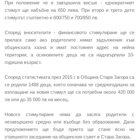
При положение че е завършила висше - еднократният
стимул ще набъбне на 650 лева. При второ и трето дете
стимулът съответно е 600/750 и 700/850 лв.
Според вносителите - финансовото стимулиране ще се
прилага само ако родителите нямат задължения към
общинската хазна и имат постоянен адрес на нейна
територия, а осиновените деца не са надхвърлили 10-
годишна възраст.
Според статистиката през 2015 г. в Община Стара Загора са
се родили 1488 деца, което означава че средногодишно за
изплащане на новия стимул ще са потребни около 420 000
лв или до 35 000 лв на месец.
Новото стимулиране няма да засяга родители с
незавършено средно или въобще без образование. Дали
предложението ще бъде прието ще стане ясно на
утрешното заседание на общинския съвет в Стара Загора.