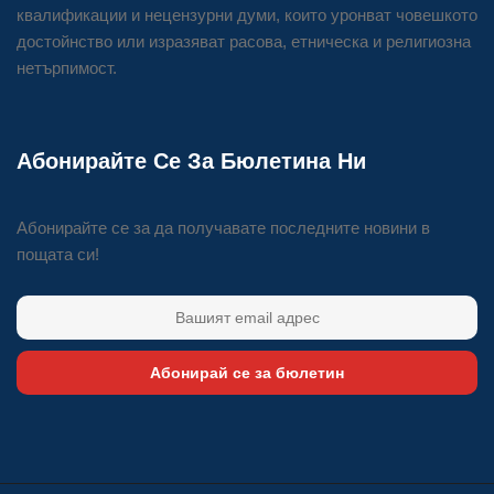
квалификации и нецензурни думи, които уронват човешкото
достойнство или изразяват расова, етническа и религиозна
нетърпимост.
Абонирайте Се За Бюлетина Ни
Абонирайте се за да получавате последните новини в
пощата си!
Абонирай се за бюлетин