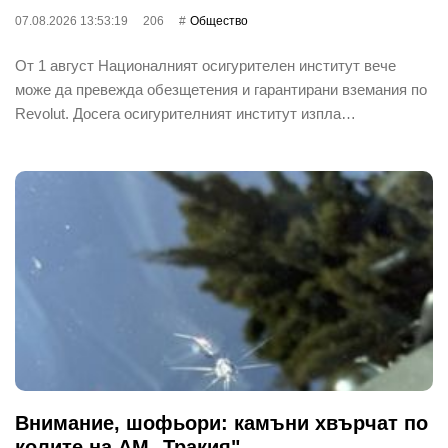
07.08.2026 13:53:19
206
Общество
От 1 август Националният осигурителен институт вече
може да превежда обезщетения и гарантирани вземания по
Revolut. Досега осигурителният институт изпла…
Внимание, шофьори: камъни хвърчат по
колите на АМ „Тракия"