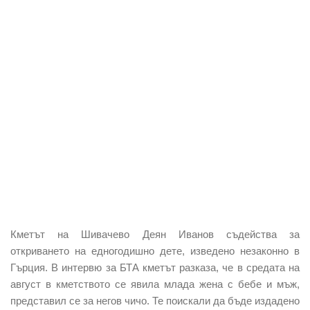
Кметът на Шивачево Деян Иванов
съдейства за
откриването на едногодишно дете,
изведено незаконно в
Гърция.
В интервю за БТА кметът разказа, че в средата на
август
в кметството се явила млада жена с бебе и мъж
,
представил се за негов чичо. Те поискали да бъде издадено