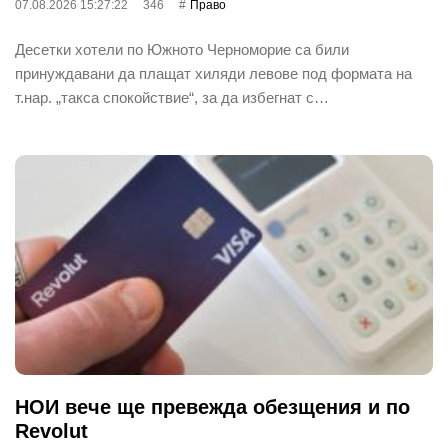
07.08.2026 15:27:22
346
Право
Десетки хотели по Южното Черноморие са били
принуждавани да плащат хиляди левове под формата на
т.нар. „такса спокойствие“, за да избегнат с…
НОИ вече ще превежда обезщения и по
Revolut