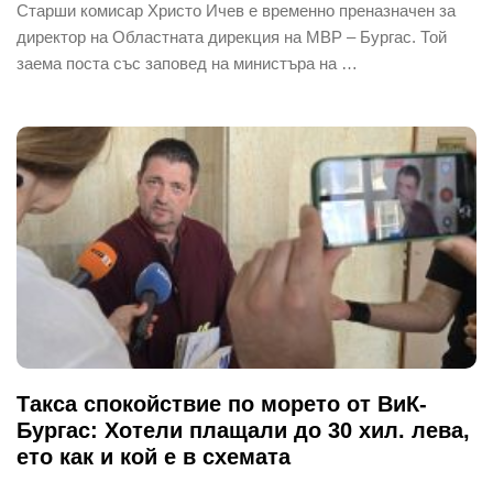
Старши комисар Христо Ичев е временно преназначен за
директор на Областната дирекция на МВР – Бургас. Той
заема поста със заповед на министъра на …
Такса спокойствие по морето от ВиК-
Бургас: Хотели плащали до 30 хил. лева,
ето как и кой е в схемата