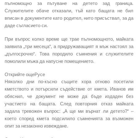
пълномощно за пътуване на
детето зад граница.
Служителите обаче отказали, тъй като бащата не бил
вписан в документите като родител, нито присъствал,
за да
даде съгласието си.
При въпрос колко време
ще трае пълномощното,
майката
заявила
„три месеца“,
а придружаващият я мъж
настоял за
„дългосрочно“. Т
ова породило съмнения и служителите
помолили мъжа да напусне помещението.
Открийте още
Русе
Няколко дни по-късно
същите хора отнов
о посетили
кметството и потърсили съдействие от кмета
. Иванов им
обяснил, че документ не може да бъде
издаден без
участието на бащата.
След повторния отказ майката
задала тревожен въпрос
: „А ще ми върнат ли детето?“
–
което според кмета подсилило съмненията за възможен
опит за незаконно извеждане.