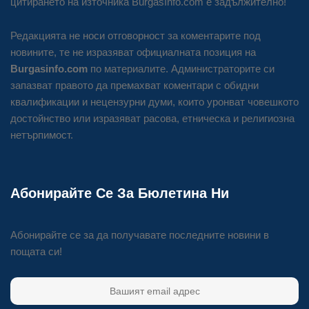
цитирането на източника BurgasInfo.com е задължително!
Редакцията не носи отговорност за коментарите под
новините, те не изразяват официалната позиция на
Burgasinfo.com
по материалите. Администраторите си
запазват правото да премахват коментари с обидни
квалификации и нецензурни думи, които уронват човешкото
достойнство или изразяват расова, етническа и религиозна
нетърпимост.
Абонирайте Се За Бюлетина Ни
Абонирайте се за да получавате последните новини в
пощата си!