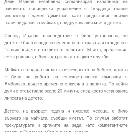
Деян Иванов незабавно сигнализирал началника на
районното полицейско управление в Твърдица главен
инспектор Пламен Димитров, като предоставил всички
налични данни за майката, придружаващия мъж и детето.
Според Иванов,
впоследствие е било установено,
че
детето е било
изведено нелегално от страната и отведено в
Гърция,
където е открито от властите. Мъжът, представил
се за роднина, е
бил задържан от гръцките служби.
Майката е подала сигнал за изчезването на бебето
, докато
е била на работа на селскостопанска кампания в
Ямболско, където временно е живяла в палатка. По нейни
думи е отсъствала около 20 минути, след което установила
липсата на детето.
Детето, на възраст година и няколко месеца, е
било
върнато на майката,
съобщи кметът. По случая работят
прокуратурата и органите на реда, като компетентните