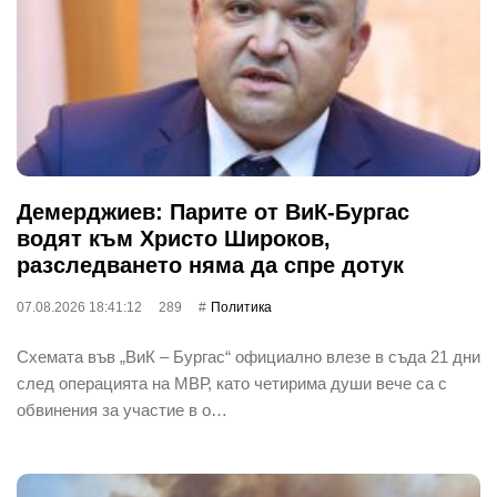
Демерджиев: Парите от ВиК-Бургас
водят към Христо Широков,
разследването няма да спре дотук
07.08.2026 18:41:12
289
Политика
Схемата във „ВиК – Бургас“ официално влезе в съда 21 дни
след операцията на МВР, като четирима души вече са с
обвинения за участие в о…