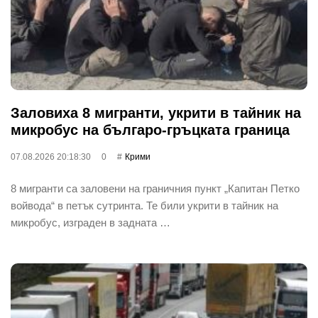
Заловиха 8 мигранти, укрити в тайник на
микробус на българо-гръцката граница
07.08.2026 20:18:30
0
Крими
8 мигранти са заловени на граничния пункт „Капитан Петко
войвода“ в петък сутринта. Те били укрити в тайник на
микробус, изграден в задната …