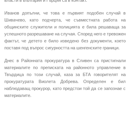
власти в България и Гърция са в контакт.
Иванов допълни, че
това е първият подобен случай в
Шивачево,
като подчерта, че съвместната работа на
общинските служители и полицията е била решаваща за
успешното разрешаване на случая. Според него е тревожен
фактът, че детето е било изведено без документи, което
поставя под въпрос сигурността на шенгенските граници.
Днес в Районната прокуратура в Сливен са пристигнали
материалите по преписката на районното управление в
Твърдица по този случай, каза за БТА говорителят на
прокуратурата Виолета Добрева. Определен е бил
наблюдаващ прокурор, като предстои той да се запознае с
материалите.