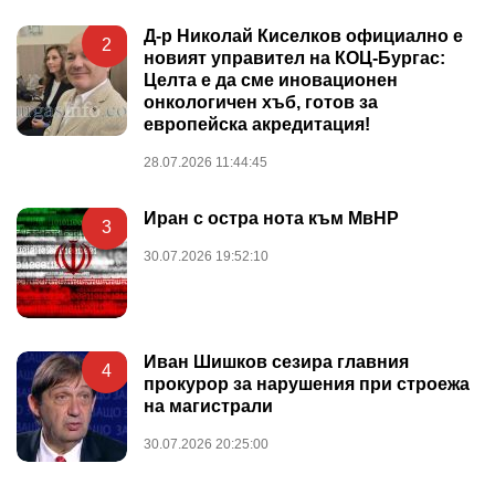
Д-р Николай Киселков официално е
2
новият управител на КОЦ-Бургас:
Целта е да сме иновационен
онкологичен хъб, готов за
европейска акредитация!
28.07.2026 11:44:45
Иран с остра нота към МвНР
3
30.07.2026 19:52:10
Иван Шишков сезира главния
4
прокурор за нарушения при строежа
на магистрали
30.07.2026 20:25:00