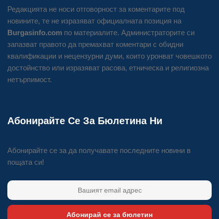
Редакцията не носи отговорност за коментарите под
новините, те не изразяват официалната позиция на
Burgasinfo.com
по материалите. Администраторите си
запазват правото да премахват коментари с обидни
квалификации и нецензурни думи, които уронват човешкото
достойнство или изразяват расова, етническа и религиозна
нетърпимост.
Абонирайте Се За Бюлетина Ни
Абонирайте се за да получавате последните новини в
пощата си!
Абонирай се за бюлетин