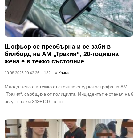
Шофьор се преобърна и се заби в
билборд на АМ „Тракия“, 20-годишна
жена е в тежко състояние
10.08.2026 09:42:26
132
Крими
Млада жена е в тежко състояние след катастрофа на АМ
„Тракия“, съобщиха от полицията. Инцидентът е станал на 8
август на км 343+100 - в пос…