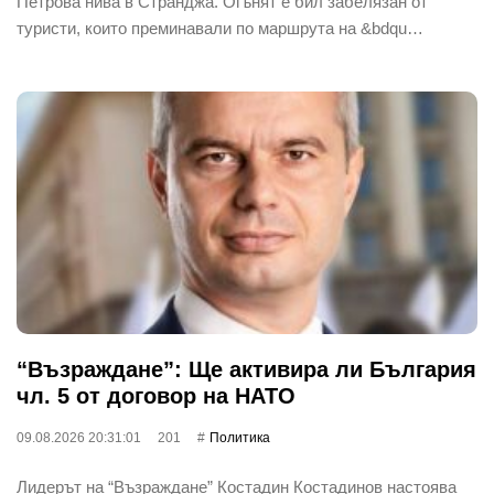
Петрова нива в Странджа. Огънят е бил забелязан от
туристи, които преминавали по маршрута на &bdqu…
“Възраждане”: Ще активира ли България
чл. 5 от договор на НАТО
09.08.2026 20:31:01
201
Политика
Лидерът на “Възраждане” Костадин Костадинов настоява