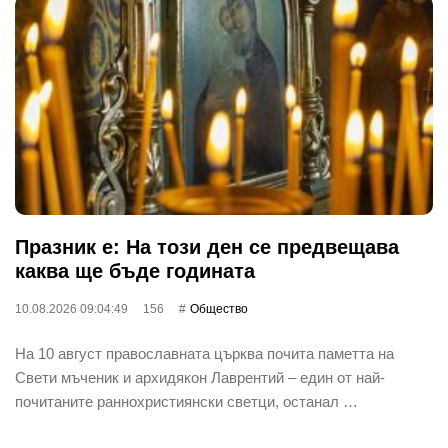
Празник е: На този ден се предвещава
каква ще бъде годината
10.08.2026 09:04:49
156
Общество
На 10 август православната църква почита паметта на
Свети мъченик и архидякон Лаврентий – един от най-
почитаните раннохристиянски светци, останал …