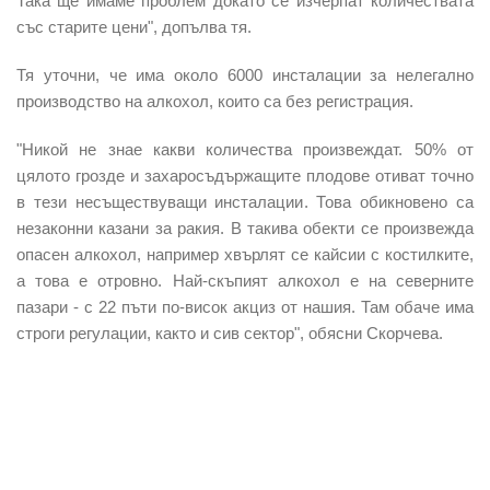
Така ще имаме проблем докато се изчерпат количествата
със старите цени", допълва тя.
Тя уточни, че има около 6000 инсталации за нелегално
производство на алкохол, които са без регистрация.
"Никой не знае какви количества произвеждат. 50% от
цялото грозде и захаросъдържащите плодове отиват точно
в тези несъществуващи инсталации. Това обикновено са
незаконни казани за ракия. В такива обекти се произвежда
опасен алкохол, например хвърлят се кайсии с костилките,
а това е отровно. Най-скъпият алкохол e на северните
пазари - с 22 пъти по-висок акциз от нашия. Там обаче има
строги регулации, както и сив сектор", обясни Скорчева.