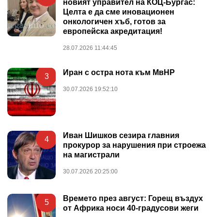
новият управител на КОЦ-Бургас:
Целта е да сме иновационен
онкологичен хъб, готов за
европейска акредитация!
28.07.2026 11:44:45
Иран с остра нота към МвНР
3
30.07.2026 19:52:10
Иван Шишков сезира главния
4
прокурор за нарушения при строежа
на магистрали
30.07.2026 20:25:00
Времето през август: Горещ въздух
5
от Африка носи 40-градусови жеги