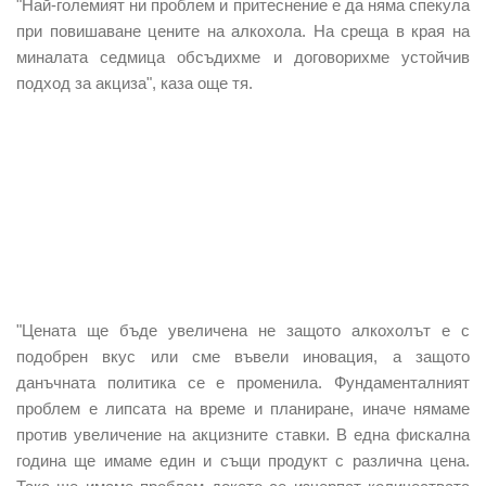
"Най-големият ни проблем и притеснение е да няма спекула
при повишаване цените на алкохола. На среща в края на
миналата седмица обсъдихме и договорихме устойчив
подход за акциза", каза още тя.
"Цената ще бъде увеличена не защото алкохолът е с
подобрен вкус или сме въвели иновация, а защото
данъчната политика се е променила. Фундаменталният
проблем е липсата на време и планиране, иначе нямаме
против увеличение на акцизните ставки. В една фискална
година ще имаме един и същи продукт с различна цена.