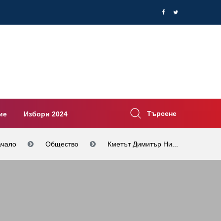
Търсене
ие
Избори 2024
ачало
Общество
Кметът Димитър Ни...