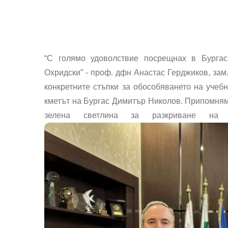
“С голямо удоволствие посрещнах в Бургас
Охридски” - проф. дфн Анастас Герджиков, зам.
конкретните стъпки за обособяването на учебн
кметът на Бургас Димитър Николов. Припомняме
зелена светлина за разкриване на