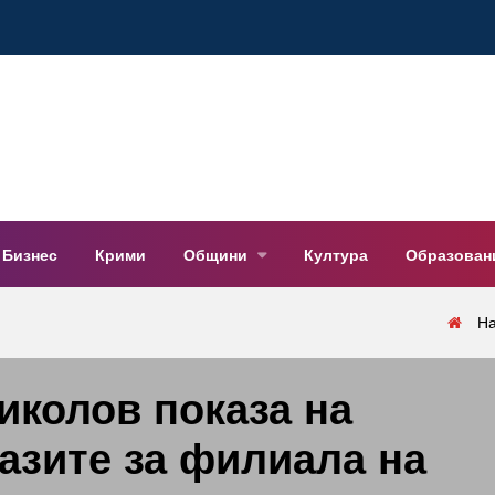
Бизнес
Крими
Общини
Култура
Образован
Н
иколов показа на
азите за филиала на