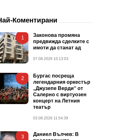
Най-Коментирани
Законова промяна
1
предвижда сделките с
имоти да станат ад
07.08.2026 10:13:03
Бургас посреща
2
легендарния оркестър
„Джузепе Верди“ от
Салерно с виртуозен
концерт на Летния
театър
03.08.2026 11:54:39
Даниел Вълчев: В
3