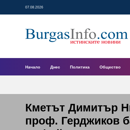
07.08.2026
Начало
Днес
Политика
Общество
Кметът Димитър Н
проф. Герджиков б