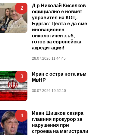
Д-р Николай Киселков
2
официално е новият
управител на КОЦ-
Бургас: Целта е да сме
иновационен
онкологичен хъб,
готов за европейска
акредитация!
28.07.2026 11:44:45
Иран с остра нота към
3
МвНР
30.07.2026 19:52:10
Иван Шишков сезира
4
главния прокурор за
нарушения при
строежа на магистрали