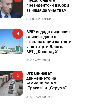
предстоящите
президентски избори
аз няма да участвам
03.08.2026 09:14:12
АЯР издаде лицензия
4
за извеждане от
експлоатация на трети
и четвърти блок на
АЕЦ „Козлодуй“
31.07.2026 20:34:43
Ограничават
5
движението на
камиони по АМ
„Тракия“ и „Струма“
31.07.2026 09:26:09