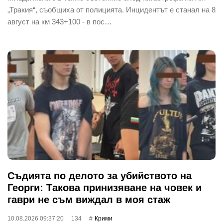
„Тракия“, съобщиха от полицията. Инцидентът е станал на 8
август на км 343+100 - в пос…
Съдията по делото за убийството на
Георги: Такова принизяване на човек и
гаври не съм виждал в моя стаж
10.08.2026 09:37:20
134
Крими