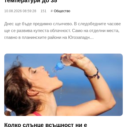
температури до 35°
10.08.2026 08:59:28
151
Общество
Днес ще бъде предимно слънчево. В следобедните часове
ще се развива купеста облачност. Само на отделни места,
главно в планинските райони на Югозападн…
Колко слънце всъщност ни е