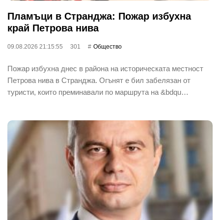
Пламъци в Странджа: Пожар избухна
край Петрова нива
09.08.2026 21:15:55
301
Общество
Пожар избухна днес в района на историческата местност
Петрова нива в Странджа. Огънят е бил забелязан от
туристи, които преминавали по маршрута на &bdqu…