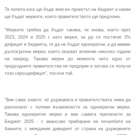
Тя попита кога ще бъде внесен проектът на бюджет и какви
ще бъдат мерките, които правителството ще предложи.
"Мерките трябва да бъдат такива, че онова, което през
2023, 2024 и 2025 г. като мерки, за да се постигне 3%
дефицит в бюджета, те да не бъдат еднократни, а да имаме
дългосрочни мерки, които оказват влияние няколко години
на напред. Такива мерки до момента нито едно от
предходните правителства не предприе и затова се получи
този свръхдефицит", посочи той.
"Вие сама знаете, че държавата и правителствата няма да
разполагат с големи възможности за еднократни мерки.
Такива еднократни мерки и вие самата прилагахте за
Бюджет 2025 - с авансово прибиране на печалбите на
банките, с междиния дивидент от страна на държавните