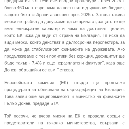
предприятия. От тези счетоводни процедури - през 2026 г.
близо 460 млн. евро няма да постъпят в държавния бюджет,
защото бяха събрани авансово през 2025 г. Затова такива
мерки не трябва да допускаме да се прилагат, защото те ще
имат еднократен характер и няма да достигнат целите,
които ЕК иска да види от страна на България. Тя иска да
види мерки, които действат в дългосрочна перспектира, за
да може да стабилизират финансите на държавата. Ако
продължаваме с тези политики без коркция, дефицитът ще
бъде такъв - 7,4% и още неразплатени фактури", каза още
Донев, обръщайки се към Петкова.
Европейската комисия (ЕК) твърдо ще продължи
процедурата за обявяване на свръхдефицит на България
.
Това заяви още вицепремиерът и министър на финансите
Гълъб Донев, предаде БТА.
Той посочи, че вчера мисия на ЕК е провела срещи с
представители на няколко министерства, свързани с