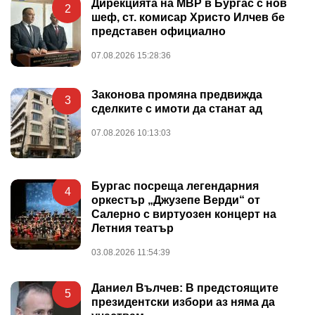
Дирекцията на МВР в Бургас с нов
2
шеф, ст. комисар Христо Илчев бе
представен официално
07.08.2026 15:28:36
Законова промяна предвижда
3
сделките с имоти да станат ад
07.08.2026 10:13:03
Бургас посреща легендарния
4
оркестър „Джузепе Верди“ от
Салерно с виртуозен концерт на
Летния театър
03.08.2026 11:54:39
Даниел Вълчев: В предстоящите
5
президентски избори аз няма да