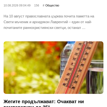
10.08.2026 09:04:49
156
Общество
На 10 август православната църква почита паметта на
Свети мъченик и архидякон Лаврентий – един от най-
почитаните раннохристиянски светци, останал …
Жегите продължават: Очакват ни