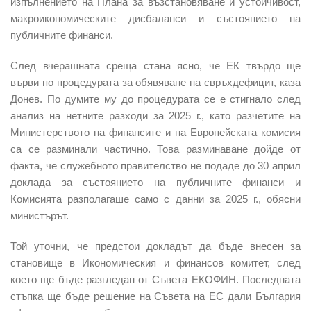
изпълнението на Плана за възстановяване и устойчивост,
макроикономическите дисбаланси и състоянието на
публичните финанси.
След вчерашната среща стана ясно, че ЕК твърдо ще
върви по процедурата за обявяване на свръхдефицит, каза
Донев. По думите му до процедурата се е стигнало след
анализ на нетните разходи за 2025 г., като разчетите на
Министерството на финансите и на Европейската комисия
са се разминали частично. Това разминаване дойде от
факта, че служебното правителство не подаде до 30 април
доклада за състоянието на публичните финанси и
Комисията разполагаше само с данни за 2025 г., обясни
министърът.
Той уточни, че предстои докладът да бъде внесен за
становище в Икономическия и финансов комитет, след
което ще бъде разгледан от Съвета ЕКОФИН. Последната
стъпка ще бъде решение на Съвета на ЕС дали България