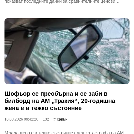
показват последните данни за сравнителните ценови…
Шофьор се преобърна и се заби в
билборд на АМ „Тракия“, 20-годишна
жена е в тежко състояние
10.08.2026 09:42:26
132
Крими
Млада жена е в тежко състояние след катастрофа на АМ