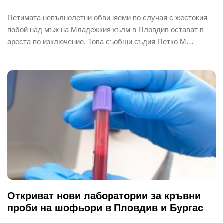
Петимата непълнолетни обвиняеми по случая с жестокия
побой над мъж на Младежкия хълм в Пловдив остават в
ареста по изключение. Това съобщи съдия Петко М…
Откриват нови лаборатории за кръвни
проби на шофьори в Пловдив и Бургас