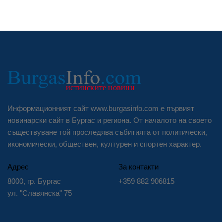
Информационният сайт www.burgasinfo.com е първият
новинарски сайт в Бургас и региона. От началото на своето
съществуване той проследява събитията от политически,
икономически, обществен, културен и спортен характер.
Адрес
За контакти
8000, гр. Бургас
+359 882 906815
ул. "Славянска" 75