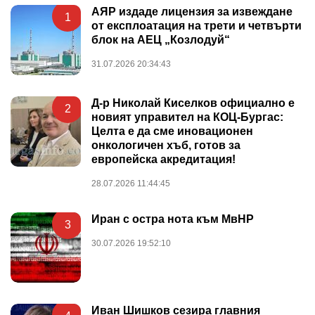
АЯР издаде лицензия за извеждане
1
от експлоатация на трети и четвърти
блок на АЕЦ „Козлодуй“
31.07.2026 20:34:43
Д-р Николай Киселков официално е
2
новият управител на КОЦ-Бургас:
Целта е да сме иновационен
онкологичен хъб, готов за
европейска акредитация!
28.07.2026 11:44:45
Иран с остра нота към МвНР
3
30.07.2026 19:52:10
Иван Шишков сезира главния