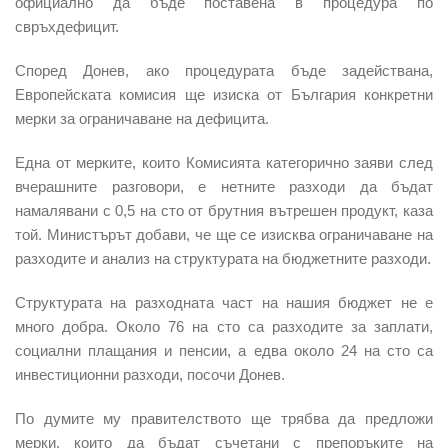
официално да бъде поставена в процедура по
свръхдефицит.
Според Донев,
ако процедурата бъде задействана,
Европейската комисия ще изиска от България конкретни
мерки за ограничаване на дефицита.
Една от мерките, които Комисията категорично заяви след
вчерашните разговори, е нетните разходи да бъдат
намалявани с 0,5 на сто от брутния вътрешен продукт, каза
той. Министърът добави, че ще се изисква ограничаване на
разходите и анализ на структурата на бюджетните разходи.
Структурата на разходната част на нашия бюджет не е
много добра. Около 76 на сто са разходите за заплати,
социални плащания и пенсии, а едва около 24 на сто са
инвестиционни разходи, посочи Донев.
По думите му правителството ще трябва да предложи
мерки, които да бъдат съчетани с препоръките на