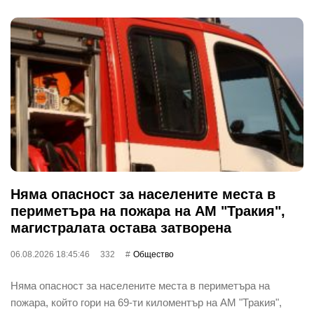
Няма опасност за населените места в
периметъра на пожара на АМ "Тракия",
магистралата остава затворена
06.08.2026 18:45:46
332
Общество
Няма опасност за населените места в периметъра на
пожара, който гори на 69-ти киломентър на АМ "Тракия",