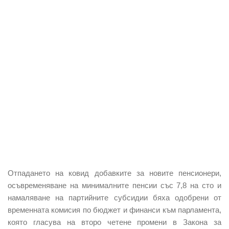
Отпадането на ковид добавките за новите пенсионери,
осъвременяване на минималните пенсии със 7,8 на сто и
намаляване на партийните субсидии
бяха одобрени от
временната комисия по бюджет и финанси към парламента,
която гласува на второ четене промени в Закона за