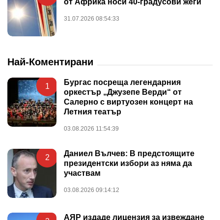
от Африка носи 40-градусови жеги
31.07.2026 08:54:33
Най-Коментирани
Бургас посреща легендарния
1
оркестър „Джузепе Верди“ от
Салерно с виртуозен концерт на
Летния театър
03.08.2026 11:54:39
Даниел Вълчев: В предстоящите
2
президентски избори аз няма да
участвам
03.08.2026 09:14:12
АЯР издаде лицензия за извеждане