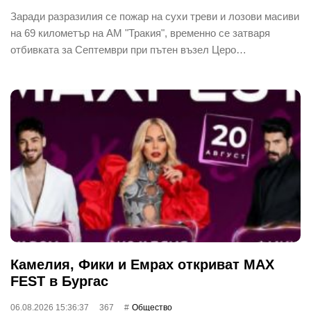
Заради разразилия се пожар на сухи треви и лозови масиви
на 69 километър на АМ "Тракия", временно се затваря
отбивката за Септември при пътен възел Церо…
Камелия, Фики и Емрах откриват MAX
FEST в Бургас
06.08.2026 15:36:37
367
Общество