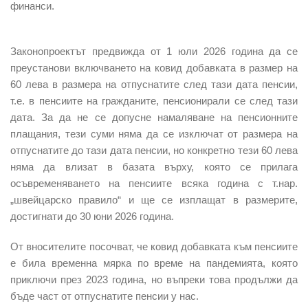
финанси.
Законопроектът предвижда
от 1 юли 2026 година да се
преустанови включването на ковид добавката в размер на
60 лева в размера на отпуснатите след тази дата пенсии
,
т.е. в пенсиите на гражданите, пенсионирали се след тази
дата. За да не се допусне намаляване на пенсионните
плащания,
тези суми няма да се изключат от размера на
отпуснатите до тази дата пенсии
, но конкретно тези 60 лева
няма да влизат в базата върху, която се прилага
осъвременяването на пенсиите всяка година с т.нар.
„швейцарско правило“ и ще се изплащат в размерите,
достигнати до 30 юни 2026 година.
От вносителите посочват, че
ковид добавката към пенсиите
е била временна мярка по време на пандемията
, която
приключи през 2023 година, но въпреки това продължи да
бъде част от отпуснатите пенсии у нас.