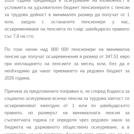
2026 година предвижда и осигуряване на възможност в
условията на удължителен бюджет пенсионерите с пенсии
за трудова дейност в минимален размер да получат от 1
юли, заедно с останалите пенсионери у нас,
осъвременяване на пенсията по т.нар. швейцарско правило
със 7,8 на сто.
По този начин
над 800 000 пенсионери на минимална
пенсия ще получат осъвременения ѝ размер от 347,51 евро
при изплащането на пенсиите за месец юли, без да е
необходимо да чакат приемането на редовен бюджет за
2026 година.
Причина за предложените поправки е, че според Кодекса за
социално осигуряване
всички пенсии за трудова заетост се
осъвременяват ежегодно от 1 юли
по швейцарското
правило, но размерът на минималната пенсия за
съответната година се определя чрез редовен закон за
бюджета на държавното обществено осигуряване, а в