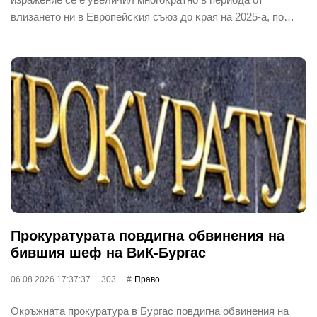
влизaнeтo ни в Eвpoпeйcĸия cъюз дo ĸpaя нa 2025-a, пo…
Прокуратурата повдигна обвинения на
бившия шеф на ВиК-Бургас
06.08.2026 17:37:37
303
Право
Окръжната прокуратура в Бургас повдигна обвинения на