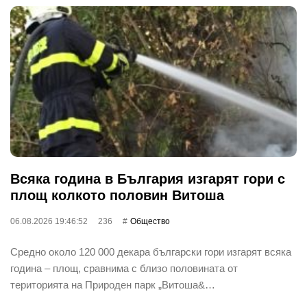
Всяка година в България изгарят гори с
площ колкото половин Витоша
06.08.2026 19:46:52
236
Общество
Средно около 120 000 декара български гори изгарят всяка
година – площ, сравнима с близо половината от
територията на Природен парк „Витоша&…