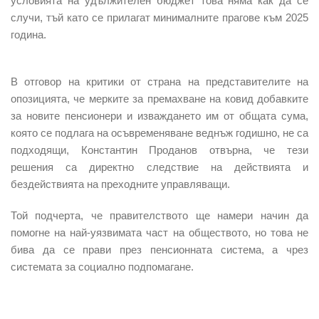
условията на удължителен бюджет това няма как да се
случи, тъй като се прилагат минималните прагове към 2025
година.
В отговор на критики от страна на представителите на
опозицията, че мерките за премахване на ковид добавките
за новите пенсионери и изваждането им от общата сума,
която се подлага на осъвременяване веднъж годишно, не са
подходящи, Константин Проданов отвърна, че
тези
решения са директно следствие на действията и
бездействията на преходните управляващи.
Той подчерта, че правителството ще намери начин да
помогне на най-уязвимата част на обществото, но това не
бива да се прави през пенсионната система, а чрез
системата за социално подпомагане.