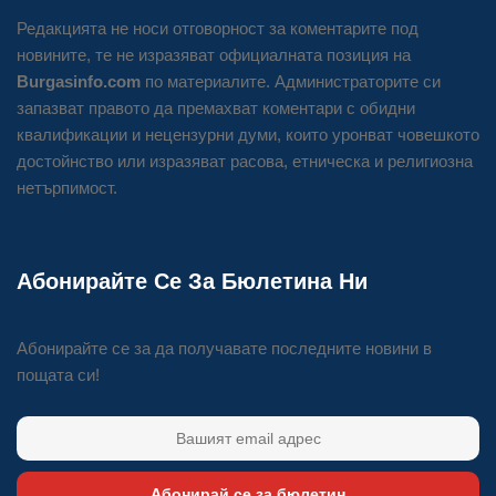
Редакцията не носи отговорност за коментарите под
новините, те не изразяват официалната позиция на
Burgasinfo.com
по материалите. Администраторите си
запазват правото да премахват коментари с обидни
квалификации и нецензурни думи, които уронват човешкото
достойнство или изразяват расова, етническа и религиозна
нетърпимост.
Абонирайте Се За Бюлетина Ни
Абонирайте се за да получавате последните новини в
пощата си!
Абонирай се за бюлетин