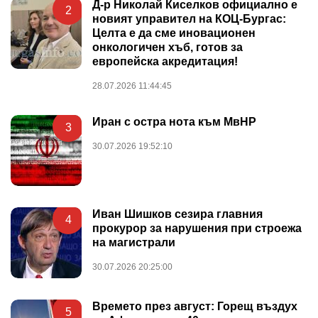
Д-р Николай Киселков официално е
2
новият управител на КОЦ-Бургас:
Целта е да сме иновационен
онкологичен хъб, готов за
европейска акредитация!
28.07.2026 11:44:45
Иран с остра нота към МвНР
3
30.07.2026 19:52:10
Иван Шишков сезира главния
4
прокурор за нарушения при строежа
на магистрали
30.07.2026 20:25:00
Времето през август: Горещ въздух
5