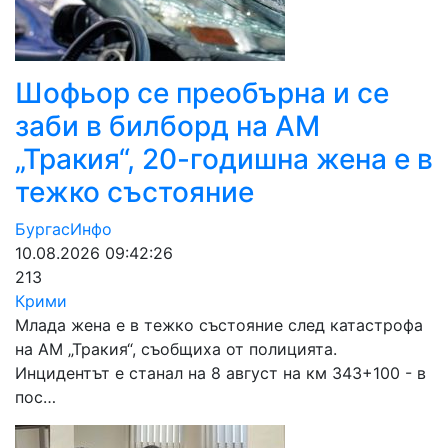
Шофьор се преобърна и се
заби в билборд на АМ
„Тракия“, 20-годишна жена е в
тежко състояние
БургасИнфо
10.08.2026 09:42:26
213
Крими
Млада жена е в тежко състояние след катастрофа
на АМ „Тракия“, съобщиха от полицията.
Инцидентът е станал на 8 август на км 343+100 - в
пос…