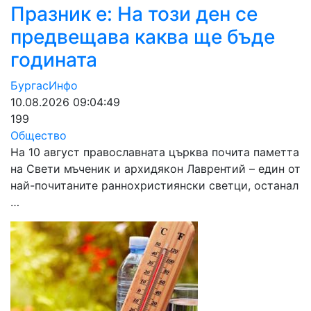
Празник е: На този ден се
предвещава каква ще бъде
годината
БургасИнфо
10.08.2026 09:04:49
199
Общество
На 10 август православната църква почита паметта
на Свети мъченик и архидякон Лаврентий – един от
най-почитаните раннохристиянски светци, останал
…