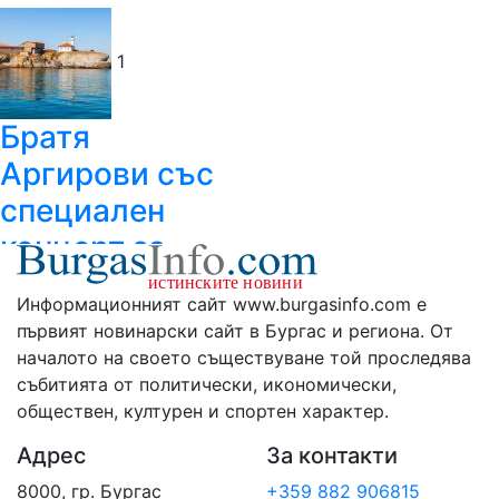
1
Братя
Аргирови със
специален
концерт за
рождения ден
Информационният сайт www.burgasinfo.com е
на остров
първият новинарски сайт в Бургас и региона. От
Света
началото на своето съществуване той проследява
събитията от политически, икономически,
Анастасия
обществен, културен и спортен характер.
10.08.2026 11:31:54
Адрес
За контакти
8000, гр. Бургас
+359 882 906815