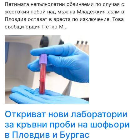
Петимата непълнолетни обвиняеми по случая с
жестокия побой над мъж на Младежкия хълм в
Пловдив остават в ареста по изключение. Това
съобщи съдия Петко М…
Откриват нови лаборатории
за кръвни проби на шофьори
в Пловдив и Бургас