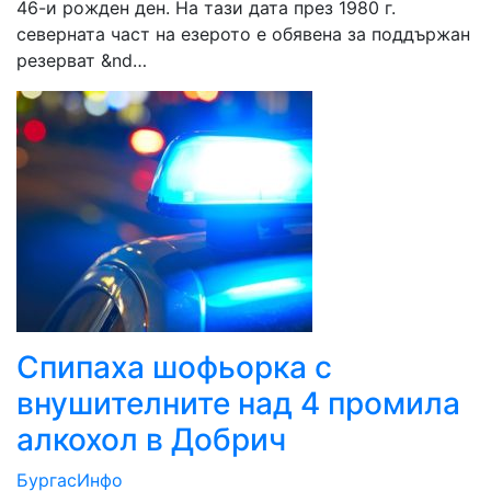
46-и рожден ден. На тази дата през 1980 г.
северната част на езерото е обявена за поддържан
резерват &nd…
Спипаха шофьорка с
внушителните над 4 промила
алкохол в Добрич
БургасИнфо