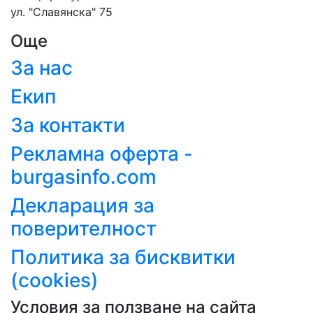
2
ул. "Славянска" 75
Още
Атанасовско
За нас
езеро
празнува своя
Екип
46-и рожден
За контакти
ден с велотур
Рекламна оферта -
и
burgasinfo.com
традиционната
Декларация за
торта
поверителност
10.08.2026 11:10:13
Политика за бисквитки
(cookies)
3
Условия за ползване на сайта