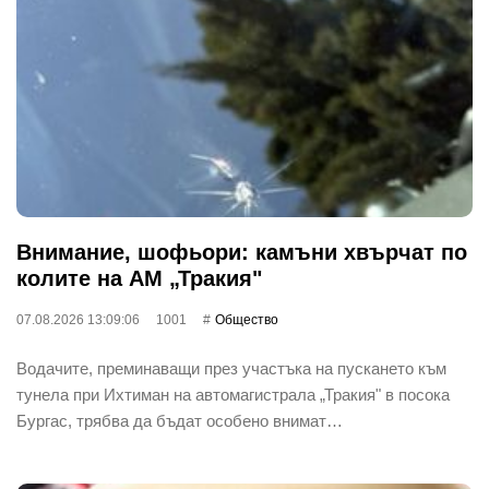
Внимание, шофьори: камъни хвърчат по
колите на АМ „Тракия"
07.08.2026 13:09:06
1001
Общество
Водачите, преминаващи през участъка на пускането към
тунела при Ихтиман на автомагистрала „Тракия" в посока
Бургас, трябва да бъдат особено внимат…