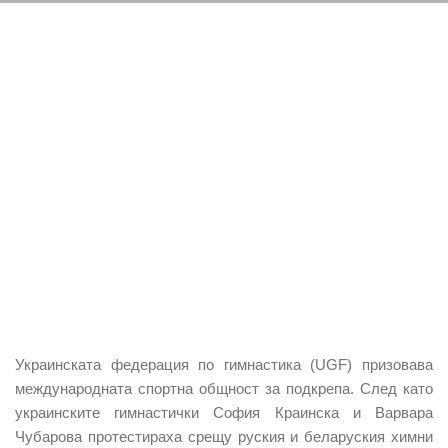
Украинската федерация по гимнастика (UGF) призовава
международната спортна общност за подкрепа. След като
украинските гимнастички София Краинска и Варвара
Чубарова протестираха срещу руския и беларуския химни