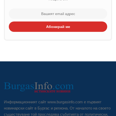
Абонирай ме
Информационният сайт www.burgasinfo.com е първият
новинарски сайт в Бургас и региона. От началото на своето
съществуване той проследява събитията от политически,