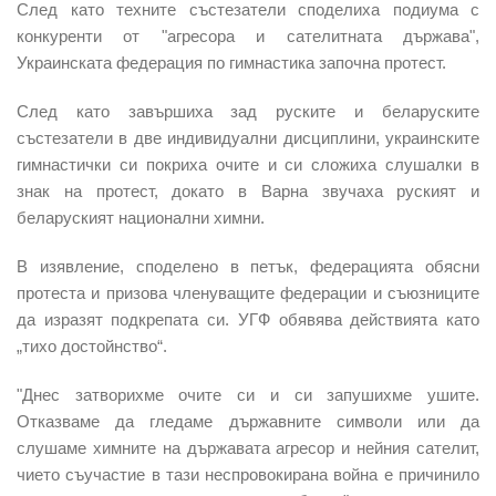
След като техните състезатели споделиха подиума с
конкуренти от "агресора и сателитната държава",
Украинската федерация по гимнастика започна протест.
След като завършиха зад руските и беларуските
състезатели в две индивидуални дисциплини, украинските
гимнастички си покриха очите и си сложиха слушалки в
знак на протест, докато в Варна звучаха руският и
беларуският национални химни.
В изявление, споделено в петък, федерацията обясни
протеста и призова членуващите федерации и съюзниците
да изразят подкрепата си. УГФ обявява действията като
„тихо достойнство“.
"Днес затворихме очите си и си запушихме ушите.
Отказваме да гледаме държавните символи или да
слушаме химните на държавата агресор и нейния сателит,
чието съучастие в тази неспровокирана война е причинило