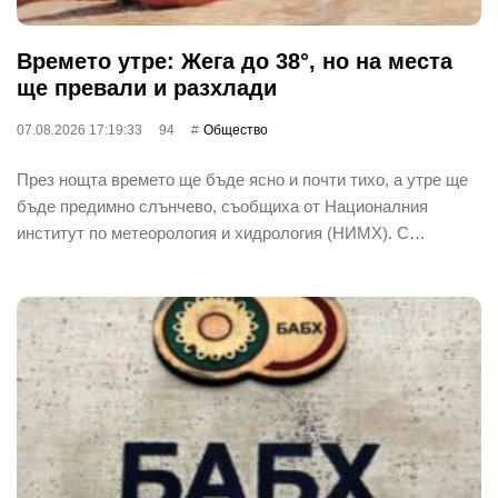
Времето утре: Жега до 38°, но на места
ще превали и разхлади
07.08.2026 17:19:33
94
Общество
През нощта времето ще бъде ясно и почти тихо, а утре ще
бъде предимно слънчево, съобщиха от Националния
институт по метеорология и хидрология (НИМХ). С…