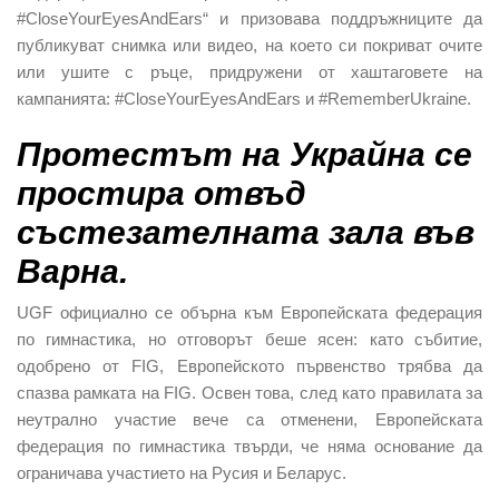
#CloseYourEyesAndEars“ и призовава поддръжниците да
публикуват снимка или видео, на което си покриват очите
или ушите с ръце, придружени от хаштаговете на
кампанията: #CloseYourEyesAndEars и #RememberUkraine.
Протестът на Украйна се
простира отвъд
състезателната зала във
Варна.
UGF официално се обърна към Европейската федерация
по гимнастика, но отговорът беше ясен: като събитие,
одобрено от FIG, Европейското първенство трябва да
спазва рамката на FIG. Освен това, след като правилата за
неутрално участие вече са отменени, Европейската
федерация по гимнастика твърди, че няма основание да
ограничава участието на Русия и Беларус.