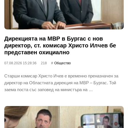
Дирекцията на МВР в Бургас с нов
директор, ст. комисар Христо Илчев бе
представен охициално
07.08.2026 15:28:36
218
Общество
Старши комисар Христо Ичев е временно преназначен за
директор на Областната дирекция на МВР – Бургас. Той
заема поста със заповед на министъра на …