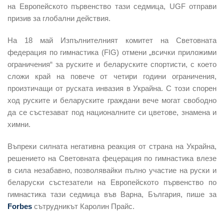
на Европейското първенство тази седмица, UGF отправи
призив за глобални действия.
На 18 май Изпълнителният комитет на Световната
федерация по гимнастика (FIG) отмени „всички приложими
ограничения“ за руските и беларуските спортисти, с което
сложи край на повече от четири години ограничения,
произтичащи от руската инвазия в Украйна. С този спорен
ход руските и беларуските граждани вече могат свободно
да се състезават под националните си цветове, знамена и
химни.
Въпреки силната негативна реакция от страна на Украйна,
решението на Световната фецерация по гимнастика влезе
в сила незабавно, позволявайки пълно участие на руски и
беларуски състезатели на Европейското първенство по
гимнастика тази седмица във Варна, България, пише за
Forbes
сътрудникът Каролин Прайс.