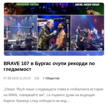
BRAVE 107 в Бургас счупи рекорди по
гледаемост
07.08.2026 11:23:23
226
Общество
„Оваис Якуб пише следващата глава в глобалната история
на ММА, повярвайте ми“, са първите думи на водещия
Карлос Кремър след победата на инд…