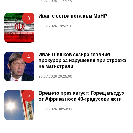
28.07.2026 11:44:45
Иран с остра нота към МвНР
3
30.07.2026 19:52:10
Иван Шишков сезира главния
4
прокурор за нарушения при строежа
на магистрали
30.07.2026 20:25:00
Времето през август: Горещ въздух
5
от Африка носи 40-градусови жеги
31.07.2026 08:54:33