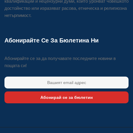
квалификации и нецензурни думи, които уронват човешкото
достойнство или изразяват расова, етническа и религиозна
нетърпимост.
Абонирайте Се За Бюлетина Ни
Абонирайте се за да получавате последните новини в
пощата си!
Абонирай се за бюлетин