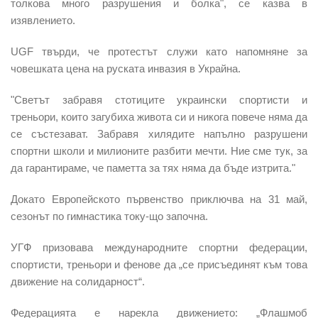
толкова много разрушения и болка", се казва в
изявлението.
UGF твърди, че протестът служи като напомняне за
човешката цена на руската инвазия в Украйна.
"Светът забравя стотиците украински спортисти и
треньори, които загубиха живота си и никога повече няма да
се състезават. Забравя хилядите напълно разрушени
спортни школи и милионите разбити мечти. Ние сме тук, за
да гарантираме, че паметта за тях няма да бъде изтрита."
Докато Европейското първенство приключва на 31 май,
сезонът по гимнастика току-що започна.
УГФ призовава международните спортни федерации,
спортисти, треньори и фенове да „се присъединят към това
движение на солидарност“.
Федерацията е нарекла движението: „Флашмоб