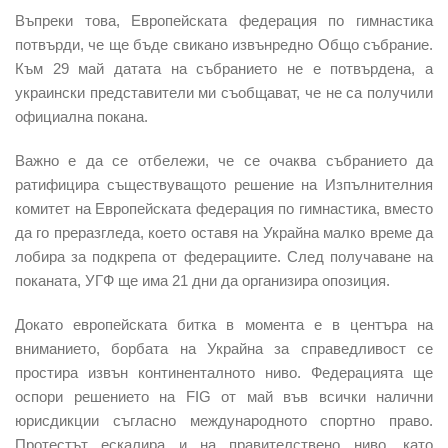
Въпреки това, Европейската федерация по гимнастика
потвърди, че ще бъде свикано извънредно Общо събрание.
Към 29 май датата на събранието не е потвърдена, а
украински представители ми съобщават, че не са получили
официална покана.
Важно е да се отбележи, че се очаква събранието да
ратифицира съществуващото решение на Изпълнителния
комитет на Европейската федерация по гимнастика, вместо
да го преразгледа, което оставя на Украйна малко време да
лобира за подкрепа от федерациите. След получаване на
поканата, УГФ ще има 21 дни да организира опозиция.
Докато европейската битка в момента е в центъра на
вниманието, борбата на Украйна за справедливост се
простира извън континенталното ниво. Федерацията ще
оспори решението на FIG от май във всички налични
юрисдикции съгласно международното спортно право.
Протестът ескалира и на правителствено ниво, като