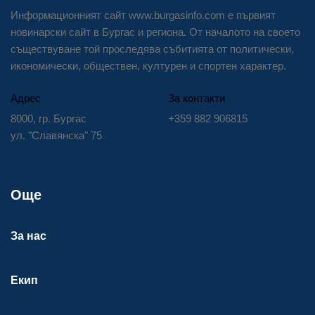
Информационният сайт www.burgasinfo.com е първият
новинарски сайт в Бургас и региона. От началото на своето
съществуване той проследява събитията от политически,
икономически, обществен, културен и спортен характер.
Адрес
За контакти
8000, гр. Бургас
+359 882 906815
ул. "Славянска" 75
Още
За нас
Екип