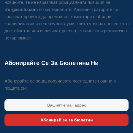
новините, те не изразяват официалната позиция на
Burgasinfo.com
по материалите. Администраторите си
запазват правото да премахват коментари с обидни
квалификации и нецензурни думи, които уронват човешкото
достойнство или изразяват расова, етническа и религиозна
нетърпимост.
Абонирайте Се За Бюлетина Ни
Абонирайте се за да получавате последните новини в
пощата си!
Абонирай се за бюлетин