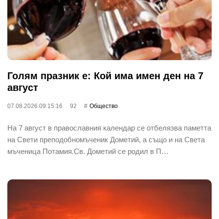
Голям празник е: Кой има имен ден на 7
август
07.08.2026 09:15:16
92
Общество
На 7 август в православния календар се отбелязва паметта
на Свети преподобномъченик Дометий, а също и на Света
мъченица Потамия.Св. Дометий се родил в П…