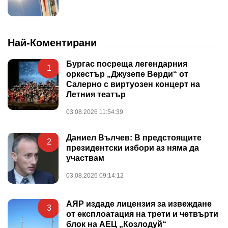
Най-Коментирани
Бургас посреща легендарния
1
оркестър „Джузепе Верди“ от
Салерно с виртуозен концерт на
Летния театър
03.08.2026 11:54:39
Даниел Вълчев: В предстоящите
2
президентски избори аз няма да
участвам
03.08.2026 09:14:12
АЯР издаде лицензия за извеждане
3
от експлоатация на трети и четвърти
блок на АЕЦ „Козлодуй“