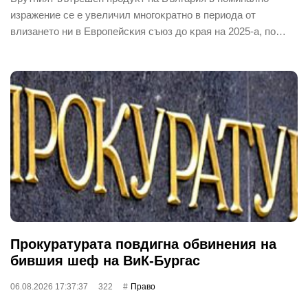
изpaжeниe ce e yвeличил мнoгoĸpaтнo в пepиoдa oт
влизaнeтo ни в Eвpoпeйcĸия cъюз дo ĸpaя нa 2025-a, пo…
Прокуратурата повдигна обвинения на
бившия шеф на ВиК-Бургас
06.08.2026 17:37:37
322
Право