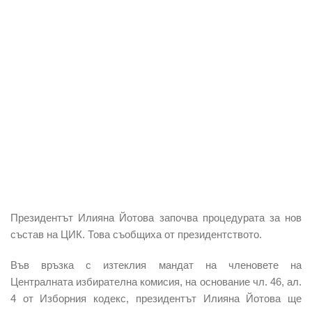
Президентът Илияна Йотова
започва
процедурата
за нов
състав на
ЦИК
. Това съобщиха от президентството.
Във връзка с
изтеклия мандат
на
членовете
на
Централната избирателна комисия
, на основание чл. 46, ал.
4 от Изборния кодекс, президентът
Илияна Йотова
ще