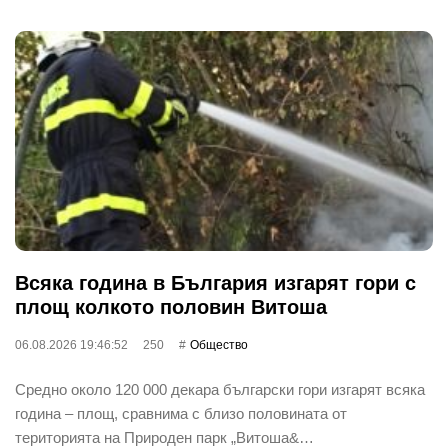
Всяка година в България изгарят гори с
площ колкото половин Витоша
06.08.2026 19:46:52
250
Общество
Средно около 120 000 декара български гори изгарят всяка
година – площ, сравнима с близо половината от
територията на Природен парк „Витоша&…