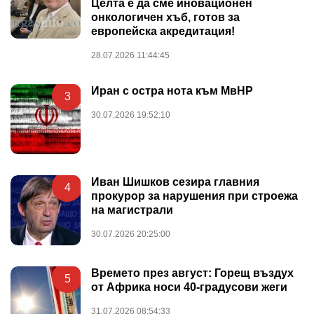
Целта е да сме иновационен
онкологичен хъб, готов за
европейска акредитация!
28.07.2026 11:44:45
Иран с остра нота към МвНР
3
30.07.2026 19:52:10
Иван Шишков сезира главния
4
прокурор за нарушения при строежа
на магистрали
30.07.2026 20:25:00
Времето през август: Горещ въздух
5
от Африка носи 40-градусови жеги
31.07.2026 08:54:33