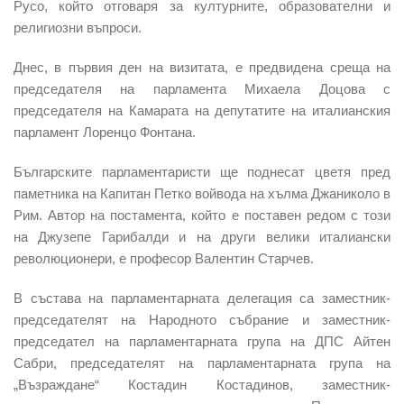
Русо, който отговаря за културните, образователни и
религиозни въпроси.
Днес, в първия ден на визитата, е предвидена среща на
председателя на парламента Михаела Доцова с
председателя на Камарата на депутатите на италианския
парламент Лоренцо Фонтана.
Българските парламентаристи ще поднесат цветя пред
паметника на
Капитан Петко войвода на хълма Джаниколо в
Рим.
Автор на постамента, който е поставен редом с този
на Джузепе Гарибалди и на други велики италиански
революционери, е професор Валентин Старчев.
В състава на парламентарната делегация са заместник-
председателят на Народното събрание и заместник-
председател на парламентарната група на ДПС Айтен
Сабри, председателят на парламентарната група на
„Възраждане“ Костадин Костадинов, заместник-