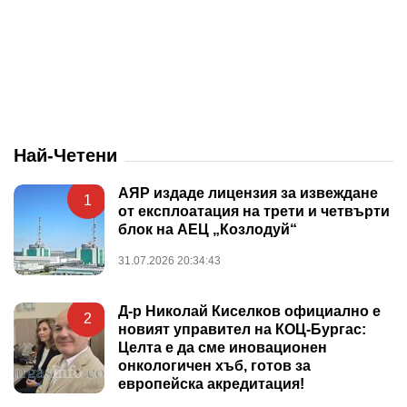
Най-Четени
АЯР издаде лицензия за извеждане
1
от експлоатация на трети и четвърти
блок на АЕЦ „Козлодуй“
31.07.2026 20:34:43
Д-р Николай Киселков официално е
2
новият управител на КОЦ-Бургас:
Целта е да сме иновационен
онкологичен хъб, готов за
европейска акредитация!