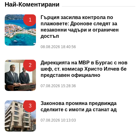
Най-Коментирани
Гърция засилва контрола по
1
плажовете: Дронове следят за
незаконни чадъри и ограничен
достъп
08.08.2026 18:40:56
Дирекцията на МВР в Бургас с нов
2
шеф, ст. комисар Христо Илчев бе
представен официално
07.08.2026 15:28:36
Законова промяна предвижда
3
сделките с имоти да станат ад
07.08.2026 10:13:03