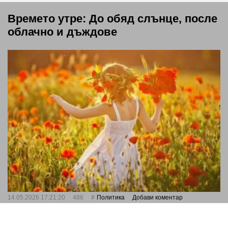
Времето утре: До обяд слънце, после
облачно и дъждове
14.05.2026 17:21:20
486
Политика
Добави коментар