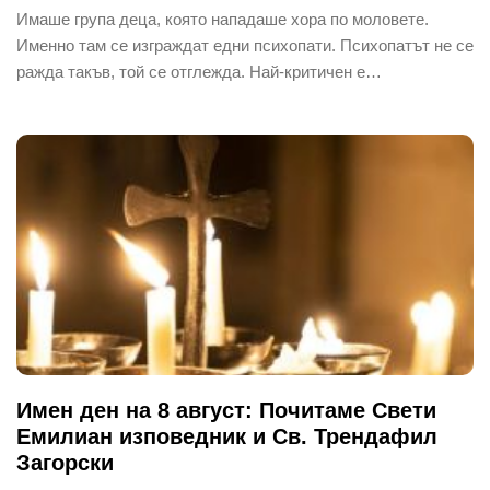
Имаше група деца, която нападаше хора по моловете.
Именно там се изграждат едни психопати. Психопатът не се
ражда такъв, той се отглежда. Най-критичен е…
Имен ден на 8 август: Почитаме Свети
Емилиан изповедник и Св. Трендафил
Загорски