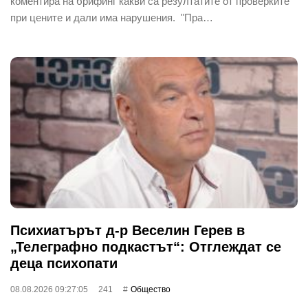
коментира на брифинг какви са резултатите от проверките
при цените и дали има нарушения. "Пра…
Психиатърът д-р Веселин Герев в
„Телеграфно подкастът“: Отглеждат се
деца психопати
08.08.2026 09:27:05
241
Общество