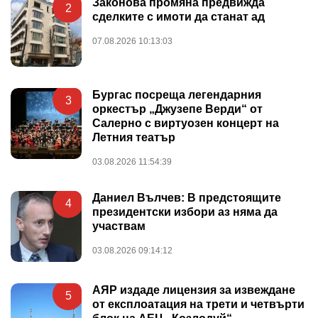
Законова промяна предвижда
2
сделките с имоти да станат ад
07.08.2026 10:13:03
Бургас посреща легендарния
3
оркестър „Джузепе Верди“ от
Салерно с виртуозен концерт на
Летния театър
03.08.2026 11:54:39
Даниел Вълчев: В предстоящите
4
президентски избори аз няма да
участвам
03.08.2026 09:14:12
АЯР издаде лицензия за извеждане
5
от експлоатация на трети и четвърти