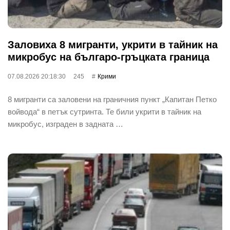
Заловиха 8 мигранти, укрити в тайник на
микробус на българо-гръцката граница
07.08.2026 20:18:30
245
Крими
8 мигранти са заловени на граничния пункт „Капитан Петко
войвода“ в петък сутринта. Те били укрити в тайник на
микробус, изграден в задната …