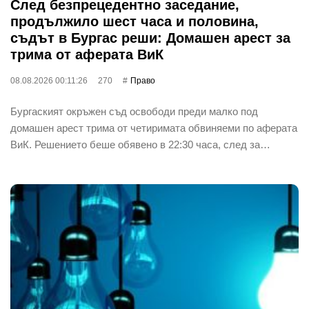
След безпрецедентно заседание,
продължило шест часа и половина,
съдът в Бургас реши: Домашен арест за
трима от аферата ВиК
08.08.2026 00:11:26
270
Право
Бургаският окръжен съд освободи преди малко под
домашен арест трима от четиримата обвиняеми по аферата
ВиК. Решението беше обявено в 22:30 часа, след за…