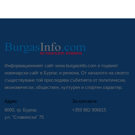
Информационният сайт www.burgasinfo.com е първият
новинарски сайт в Бургас и региона. От началото на своето
съществуване той проследява събитията от политически,
икономически, обществен, културен и спортен характер.
Адрес
За контакти
8000, гр. Бургас
+359 882 906815
ул. "Славянска" 75