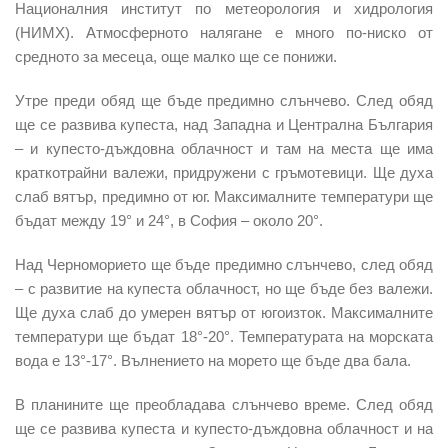
Националния институт по метеорология и хидрология
(НИМХ). Атмосферното налягане е много по-ниско от
средното за месеца, още малко ще се понижи.
Утре преди обяд ще бъде предимно слънчево. След обяд
ще се развива купеста, над Западна и Централна България
– и купесто-дъждовна облачност и там на места ще има
краткотрайни валежи, придружени с гръмотевици. Ще духа
слаб вятър, предимно от юг. Максималните температури ще
бъдат между 19° и 24°, в София – около 20°.
Над Черноморието ще бъде предимно слънчево, след обяд
– с развитие на купеста облачност, но ще бъде без валежи.
Ще духа слаб до умерен вятър от югоизток. Максималните
температури ще бъдат 18°-20°. Температурата на морската
вода е 13°-17°. Вълнението на морето ще бъде два бала.
В планините ще преобладава слънчево време. След обяд
ще се развива купеста и купесто-дъждовна облачност и на