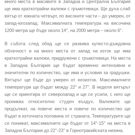
много места в масивите в Западна и Централна България
ще има краткотрайни валежи с гръмотевици. Ще духа слаб
вятър от южната четвърт, по високите части – до умерен, от
запад-югозапад. Максималната температура на височина
1200 метра ще бъде около 14°, на 2000 метра – около 6°.
В събота след обяд ще се развива купесто-дъждовна
облачност и на много места от запад на изток ще има
краткотрайни валежи, придружени с гръмотевици. На места
в Западна България ще бъдат временно интензивни и
значителни по количество, ще има и условия за градушки.
Вятърът ще бъде до умерен от югоизток. Максималните
температури ще бъдат между 22° и 27°. В неделя вятърът
ще се ориентира от северозапад и ще се усили, с него ще
прониква относително студен въздух. Валежите ще
продължат, на повече места и повече по количество ще
бъдат в източната половина от страната. Температурите ще
се понижат, максималните ще бъдат от 14°-15° на места в
Западна България до 22°-23° в Горнотракийската низина.