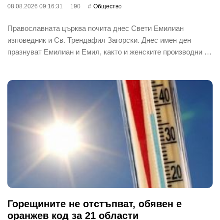
08.08.2026 09:16:31
190
Общество
Православната църква почита днес Свети Емилиан
изповедник и Св. Трендафил Загорски. Днес имен ден
празнуват Емилиан и Емил, както и женските производни …
Горещините не отстъпват, обявен е
оранжев код за 21 области