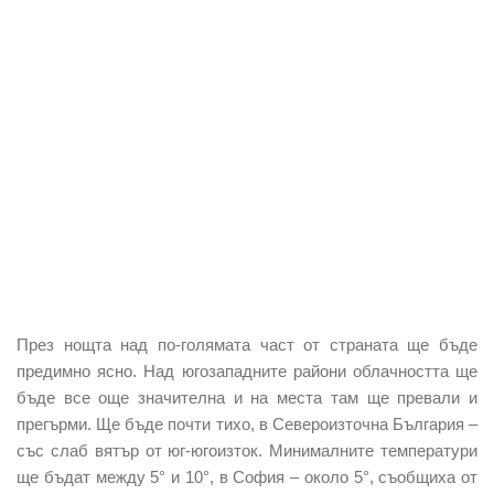
През нощта над по-голямата част от страната ще бъде
предимно ясно. Над югозападните райони облачността ще
бъде все още значителна и на места там ще превали и
прегърми. Ще бъде почти тихо, в Североизточна България –
със слаб вятър от юг-югоизток. Минималните температури
ще бъдат между 5° и 10°, в София – около 5°, съобщиха от