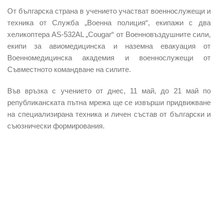
От българска страна в учението участват военнослужещи и
техника от Служба „Военна полиция“, екипажи с два
хеликоптера AS-532AL „Cougar“ от Военновъздушните сили,
екипи за авиомедицинска и наземна евакуация от
Военномедицинска академия и военнослужещи от
Съвместното командване на силите.
Във връзка с учението
от днес, 11 май, до 21 май по
републиканската пътна мрежа ще се извърши придвижване
на специализирана техника
и личен състав от български и
съюзнически формирования.