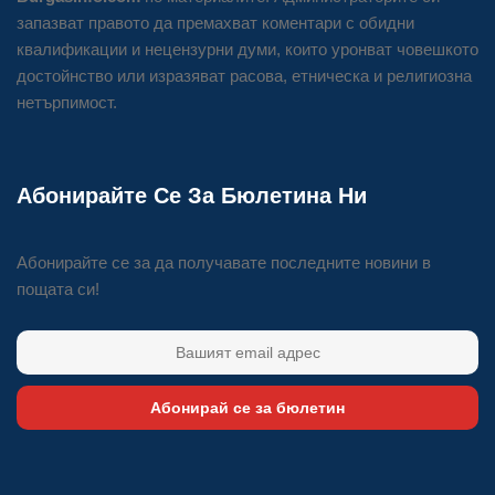
запазват правото да премахват коментари с обидни
квалификации и нецензурни думи, които уронват човешкото
достойнство или изразяват расова, етническа и религиозна
нетърпимост.
Абонирайте Се За Бюлетина Ни
Абонирайте се за да получавате последните новини в
пощата си!
Абонирай се за бюлетин