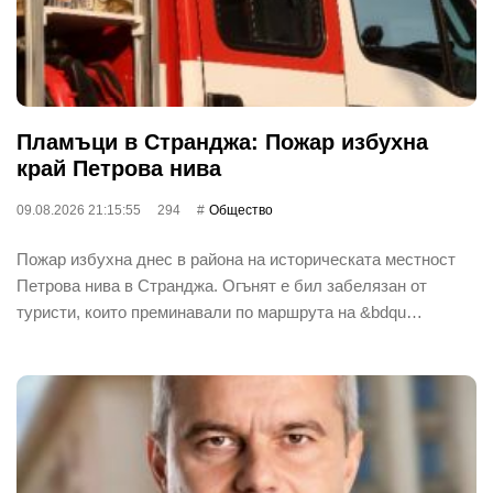
Пламъци в Странджа: Пожар избухна
край Петрова нива
09.08.2026 21:15:55
294
Общество
Пожар избухна днес в района на историческата местност
Петрова нива в Странджа. Огънят е бил забелязан от
туристи, които преминавали по маршрута на &bdqu…