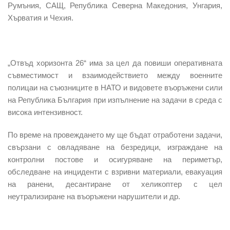
Румъния, САЩ, Република Северна Македония, Унгария,
Хърватия и Чехия.
„Отвъд хоризонта 26“ има за цел да повиши оперативната
съвместимост и взаимодействието между военните
полицаи на съюзниците в НАТО и видовете въоръжени сили
на Република България при изпълнение на задачи в среда с
висока интензивност.
По време на провеждането му
ще бъдат отработени задачи,
свързани с овладяване на безредици, изграждане на
контролни постове и осигуряване на периметър
,
обследване на инциденти с взривни материали, евакуация
на ранени, десантиране от хеликоптер с цел
неутрализиране на въоръжени нарушители и др.