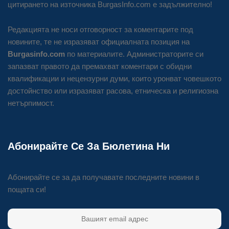
цитирането на източника BurgasInfo.com е задължително!
Редакцията не носи отговорност за коментарите под
новините, те не изразяват официалната позиция на
Burgasinfo.com
по материалите. Администраторите си
запазват правото да премахват коментари с обидни
квалификации и нецензурни думи, които уронват човешкото
достойнство или изразяват расова, етническа и религиозна
нетърпимост.
Абонирайте Се За Бюлетина Ни
Абонирайте се за да получавате последните новини в
пощата си!