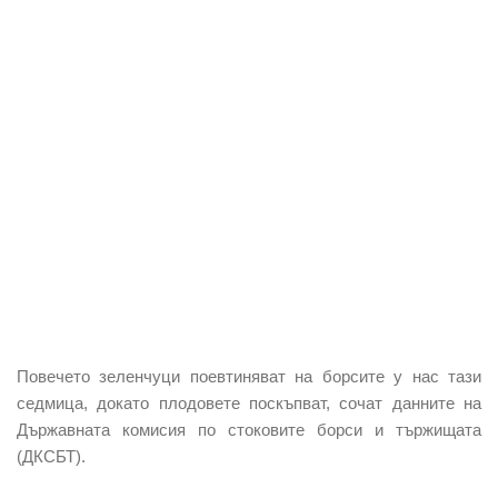
Повечето зеленчуци поевтиняват на борсите у нас тази
седмица, докато плодовете поскъпват, сочат данните на
Държавната комисия по стоковите борси и тържищата
(ДКСБТ).