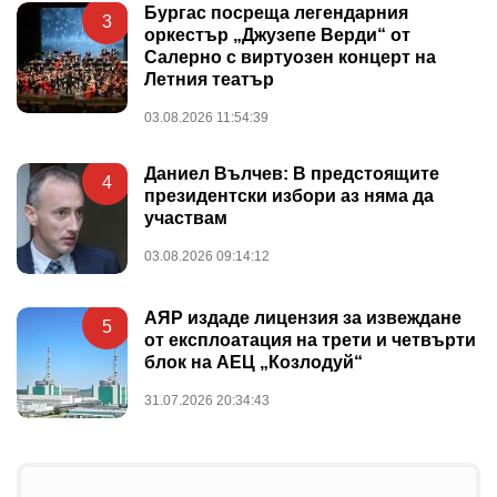
Бургас посреща легендарния
3
оркестър „Джузепе Верди“ от
Салерно с виртуозен концерт на
Летния театър
03.08.2026 11:54:39
Даниел Вълчев: В предстоящите
4
президентски избори аз няма да
участвам
03.08.2026 09:14:12
АЯР издаде лицензия за извеждане
5
от експлоатация на трети и четвърти
блок на АЕЦ „Козлодуй“
31.07.2026 20:34:43