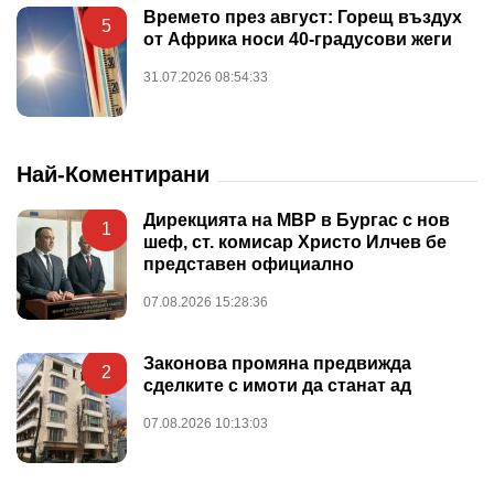
Времето през август: Горещ въздух
5
от Африка носи 40-градусови жеги
31.07.2026 08:54:33
Най-Коментирани
Дирекцията на МВР в Бургас с нов
1
шеф, ст. комисар Христо Илчев бе
представен официално
07.08.2026 15:28:36
Законова промяна предвижда
2
сделките с имоти да станат ад
07.08.2026 10:13:03