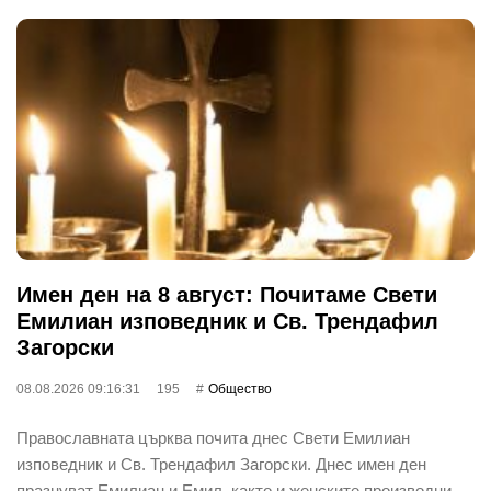
Имен ден на 8 август: Почитаме Свети
Емилиан изповедник и Св. Трендафил
Загорски
08.08.2026 09:16:31
195
Общество
Православната църква почита днес Свети Емилиан
изповедник и Св. Трендафил Загорски. Днес имен ден
празнуват Емилиан и Емил, както и женските производни …