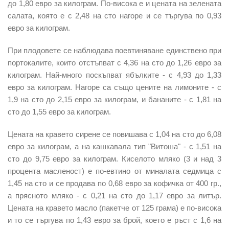
до 1,80 евро за килограм. По-висока е и цената на зелената
салата, която е с 2,48 на сто нагоре и се търгува по 0,93
евро за килограм.
При плодовете се наблюдава поевтиняване единствено при
портокалите, които отстъпват с 4,36 на сто до 1,26 евро за
килограм. Най-много поскъпват ябълките - с 4,93 до 1,33
евро за килограм. Нагоре са също цените на лимоните - с
1,9 на сто до 2,15 евро за килограм, и бананите - с 1,81 на
сто до 1,55 евро за килограм.
Цената на кравето сирене се повишава с 1,04 на сто до 6,08
евро за килограм, а на кашкавала тип "Витоша" - с 1,51 на
сто до 9,75 евро за килограм. Киселото мляко (3 и над 3
процента масленост) е по-евтино от миналата седмица с
1,45 на сто и се продава по 0,68 евро за кофичка от 400 гр.,
а прясното мляко - с 0,21 на сто до 1,17 евро за литър.
Цената на кравето масло (пакетче от 125 грама) е по-висока
и то се търгува по 1,43 евро за брой, което е ръст с 1,6 на