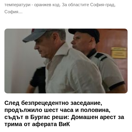
температури - оранжев код. За областите София-град,
София…
След безпрецедентно заседание,
продължило шест часа и половина,
съдът в Бургас реши: Домашен арест за
трима от аферата ВиК