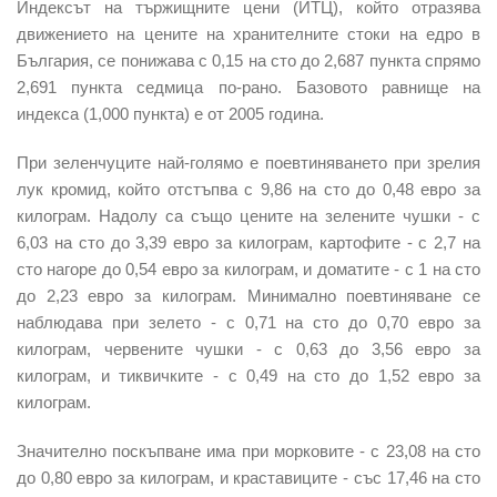
Индексът на тържищните цени (ИТЦ), който отразява
движението на цените на хранителните стоки на едро в
България, се понижава с 0,15 на сто до 2,687 пункта спрямо
2,691 пункта седмица по-рано. Базовото равнище на
индекса (1,000 пункта) е от 2005 година.
При зеленчуците най-голямо е поевтиняването при зрелия
лук кромид, който отстъпва с 9,86 на сто до 0,48 евро за
килограм. Надолу са също цените на зелените чушки - с
6,03 на сто до 3,39 евро за килограм, картофите - с 2,7 на
сто нагоре до 0,54 евро за килограм, и доматите - с 1 на сто
до 2,23 евро за килограм. Минимално поевтиняване се
наблюдава при зелето - с 0,71 на сто до 0,70 евро за
килограм, червените чушки - с 0,63 до 3,56 евро за
килограм, и тиквичките - с 0,49 на сто до 1,52 евро за
килограм.
Значително поскъпване има при морковите - с 23,08 на сто
до 0,80 евро за килограм, и краставиците - със 17,46 на сто