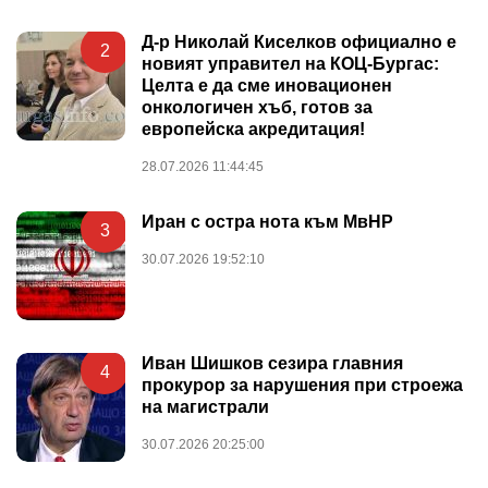
Д-р Николай Киселков официално е
2
новият управител на КОЦ-Бургас:
Целта е да сме иновационен
онкологичен хъб, готов за
европейска акредитация!
28.07.2026 11:44:45
Иран с остра нота към МвНР
3
30.07.2026 19:52:10
Иван Шишков сезира главния
4
прокурор за нарушения при строежа
на магистрали
30.07.2026 20:25:00