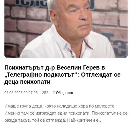
Психиатърът д-р Веселин Герев в
„Телеграфно подкастът“: Отглеждат се
деца психопати
08.08.2026 09:27:05
252
Общество
Имаше група деца, която нападаше хора по моловете.
Именно там се изграждат едни психопати. Психопатът не се
ражда такъв, той се отглежда. Най-критичен е…