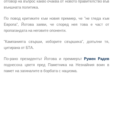
отговор на въпрос какво очаква от новото правителство във
външната политика.
По повод критиките към новия премиер, че "не гледа към
Европа", Йотова заяви, че според нея това е част от
пропагандата на неговите опоненти.
"Кампанията свърши, изборите свършиха", допълни тя,
цитирана от БТА.
По-рано президентът Йотова и премиерът
Румен Радев
поднесоха цветя пред Паметника на Незнайния воин в
памет на загиналите в борбата с нацизма.