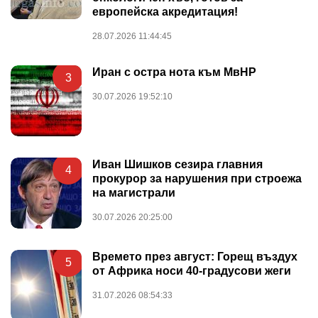
европейска акредитация!
28.07.2026 11:44:45
Иран с остра нота към МвНР
3
30.07.2026 19:52:10
Иван Шишков сезира главния
4
прокурор за нарушения при строежа
на магистрали
30.07.2026 20:25:00
Времето през август: Горещ въздух
5
от Африка носи 40-градусови жеги
31.07.2026 08:54:33