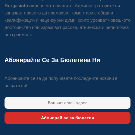
Burgasinfo.com
по материалите. Администраторите си
запазват правото да премахват коментари с обидни
квалификации и нецензурни думи, които уронват човешкото
достойнство или изразяват расова, етническа и религиозна
нетърпимост.
Абонирайте Се За Бюлетина Ни
Абонирайте се за да получавате последните новини в
пощата си!
Абонирай се за бюлетин