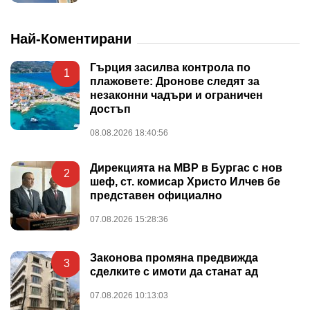
Най-Коментирани
Гърция засилва контрола по
1
плажовете: Дронове следят за
незаконни чадъри и ограничен
достъп
08.08.2026 18:40:56
Дирекцията на МВР в Бургас с нов
2
шеф, ст. комисар Христо Илчев бе
представен официално
07.08.2026 15:28:36
Законова промяна предвижда
3
сделките с имоти да станат ад
07.08.2026 10:13:03