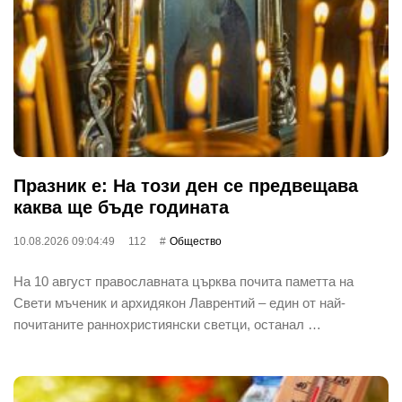
Празник е: На този ден се предвещава
каква ще бъде годината
10.08.2026 09:04:49
112
Общество
На 10 август православната църква почита паметта на
Свети мъченик и архидякон Лаврентий – един от най-
почитаните раннохристиянски светци, останал …