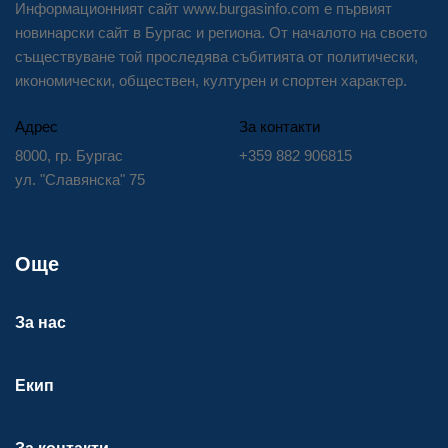
Информационният сайт www.burgasinfo.com е първият
новинарски сайт в Бургас и региона. От началото на своето
съществуване той проследява събитията от политически,
икономически, обществен, културен и спортен характер.
Адрес
За контакти
8000, гр. Бургас
+359 882 906815
ул. "Славянска" 75
Още
За нас
Екип