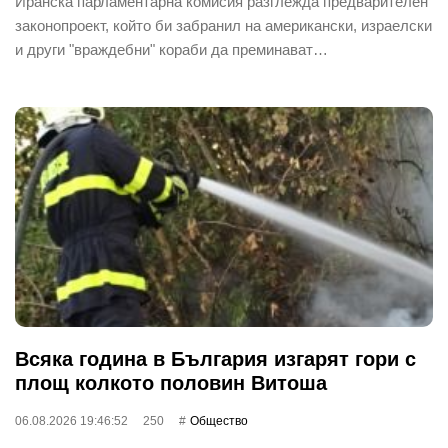
Иранска парламентарна комисия разглежда предварителен
законопроект, който би забранил на американски, израелски
и други "враждебни" кораби да преминават…
Всяка година в България изгарят гори с
площ колкото половин Витоша
06.08.2026 19:46:52
250
Общество