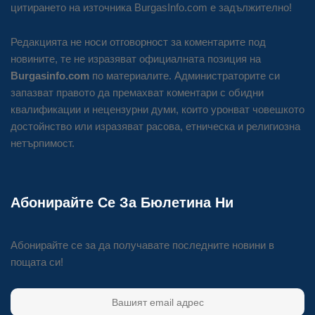
цитирането на източника BurgasInfo.com е задължително!
Редакцията не носи отговорност за коментарите под
новините, те не изразяват официалната позиция на
Burgasinfo.com
по материалите. Администраторите си
запазват правото да премахват коментари с обидни
квалификации и нецензурни думи, които уронват човешкото
достойнство или изразяват расова, етническа и религиозна
нетърпимост.
Абонирайте Се За Бюлетина Ни
Абонирайте се за да получавате последните новини в
пощата си!