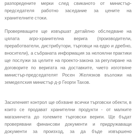
разпоредените мерки след свиканото от министър-
председателя работно заседание за цените на
хранителните стоки.
Проверяващите ще извършат
детайлно обследване на
цялата агро-хранителна верига
(производители,
преработватели, дистрибутори, търговци на едро и дребно,
вносители), а събраната информация за нелоялни практики
ще послужи за целите на проекто-закона за регулиране на
договорите по веригата на доставките, чието изготвяне
министър-председателят Росен Желязков възложи на
земеделския министър д-р Георги Тахов.
Засиленият контрол ще обхване всички търговски обекти, в
които се продават хранителни продукти -
от малките
магазинчета до големите търговски вериги. Ще бъдат
проверявани финансови документи и придружаващи
документи за произход, за да бъде извършено