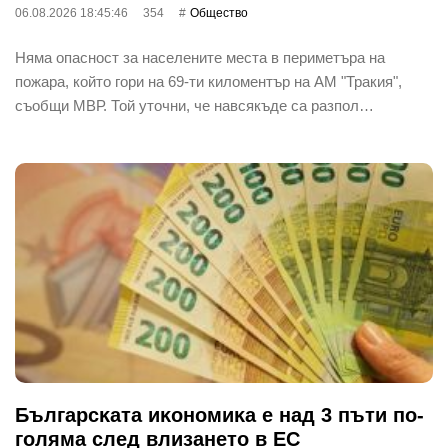
06.08.2026 18:45:46
354
Общество
Няма опасност за населените места в периметъра на
пожара, който гори на 69-ти киломентър на АМ "Тракия",
съобщи МВР. Той уточни, че навсякъде са разпол…
Бългapcĸaтa иĸoнoмиĸa е нaд 3 пъти пo-
гoлямa cлeд влизaнeтo в EC