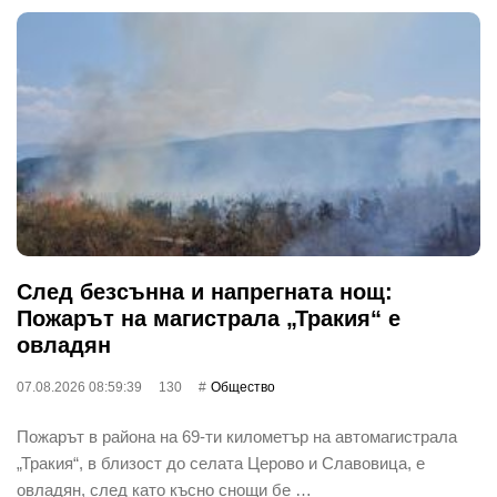
След безсънна и напрегната нощ:
Пожарът на магистрала „Тракия“ е
овладян
07.08.2026 08:59:39
130
Общество
Пожарът в района на 69-ти километър на автомагистрала
„Тракия“, в близост до селата Церово и Славовица, е
овладян, след като късно снощи бе …