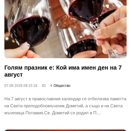
Голям празник е: Кой има имен ден на 7
август
07.08.2026 09:15:16
92
Общество
На 7 август в православния календар се отбелязва паметта
на Свети преподобномъченик Дометий, а също и на Света
мъченица Потамия.Св. Дометий се родил в П…