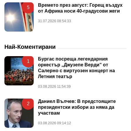
Времето през август: Горещ въздух
5
от Африка носи 40-градусови жеги
31.07.2026 08:54:33
Най-Коментирани
Бургас посреща легендарния
1
оркестър „Джузепе Верди“ от
Салерно с виртуозен концерт на
Летния театър
03.08.2026 11:54:39
Даниел Вълчев: В предстоящите
2
президентски избори аз няма да
участвам
03.08.2026 09:14:12