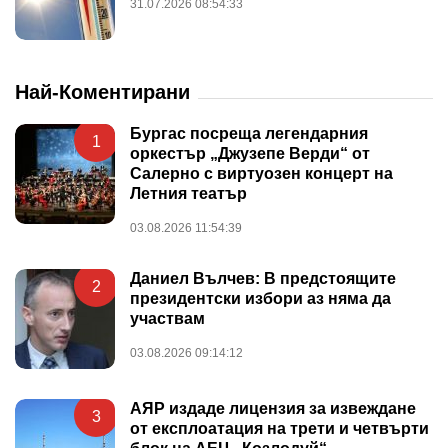
31.07.2026 08:54:33
Най-Коментирани
Бургас посреща легендарния
1
оркестър „Джузепе Верди“ от
Салерно с виртуозен концерт на
Летния театър
03.08.2026 11:54:39
Даниел Вълчев: В предстоящите
2
президентски избори аз няма да
участвам
03.08.2026 09:14:12
АЯР издаде лицензия за извеждане
3
от експлоатация на трети и четвърти