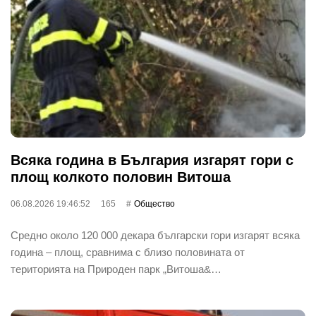
Всяка година в България изгарят гори с
площ колкото половин Витоша
06.08.2026 19:46:52
165
Общество
Средно около 120 000 декара български гори изгарят всяка
година – площ, сравнима с близо половината от
територията на Природен парк „Витоша&…