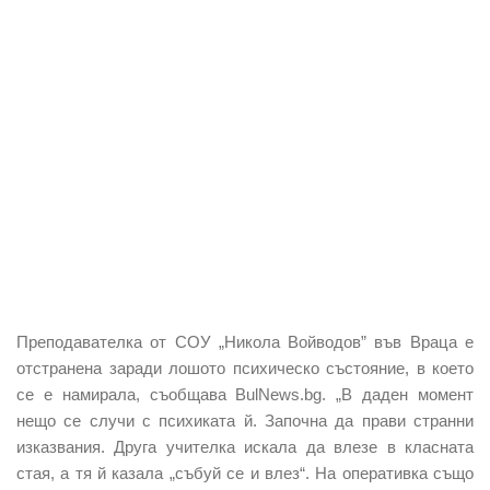
Преподавателка от СОУ „Никола Войводов” във Враца е
отстранена заради лошото психическо състояние, в което
се е намирала, съобщава BulNews.bg. „В даден момент
нещо се случи с психиката й. Започна да прави странни
изказвания. Друга учителка искала да влезе в класната
стая, а тя й казала „събуй се и влез“. На оперативка също