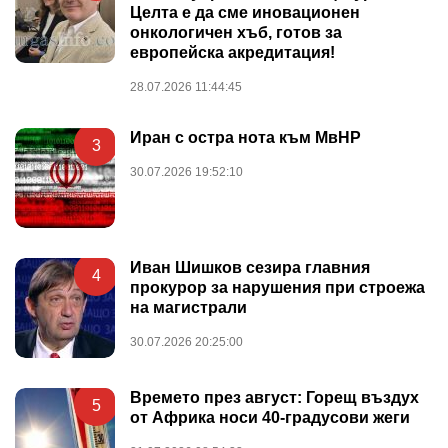
Целта е да сме иновационен
онкологичен хъб, готов за
европейска акредитация!
28.07.2026 11:44:45
Иран с остра нота към МвНР
3
30.07.2026 19:52:10
Иван Шишков сезира главния
4
прокурор за нарушения при строежа
на магистрали
30.07.2026 20:25:00
Времето през август: Горещ въздух
5
от Африка носи 40-градусови жеги