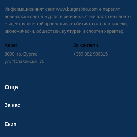
Информационният сайт www.burgasinfo.com е първият
новинарски сайт в Бургас и региона. От началото на своето
съществуване той проследява събитията от политически,
икономически, обществен, културен и спортен характер.
Адрес
За контакти
8000, гр. Бургас
+359 882 906815
ул. "Славянска" 75
Още
За нас
Екип