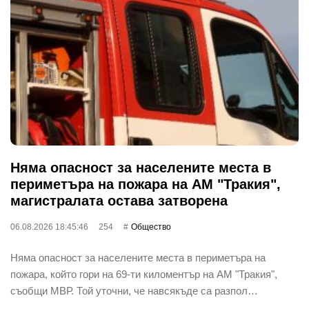
Няма опасност за населените места в
периметъра на пожара на АМ "Тракия",
магистралата остава затворена
06.08.2026 18:45:46
254
Общество
Няма опасност за населените места в периметъра на
пожара, който гори на 69-ти киломентър на АМ "Тракия",
съобщи МВР. Той уточни, че навсякъде са разпол…