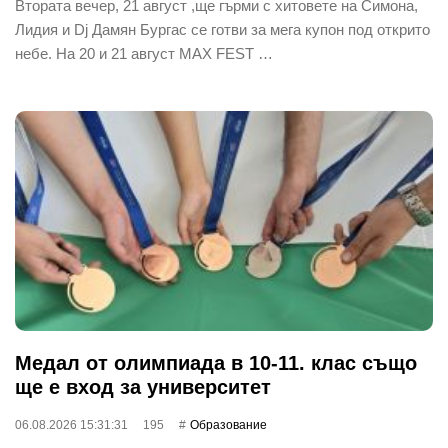
Втората вечер, 21 август ,ще гърми с хитовете на Симона,
Лидия и Dj Дамян Бургас се готви за мега купон под открито
небе. На 20 и 21 август MAX FEST …
Медал от олимпиада в 10-11. клас също
ще е вход за университет
06.08.2026 15:31:31
195
Oбразование