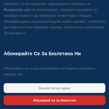
новините, те не изразяват официалната позиция на
Burgasinfo.com
по материалите. Администраторите си
запазват правото да премахват коментари с обидни
квалификации и нецензурни думи, които уронват човешкото
достойнство или изразяват расова, етническа и религиозна
нетърпимост.
Абонирайте Се За Бюлетина Ни
Абонирайте се за да получавате последните новини в
пощата си!
Абонирай се за бюлетин