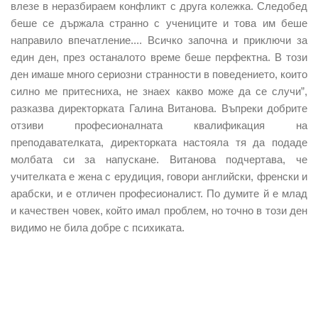
влезе в неразбираем конфликт с друга колежка. Следобед
беше се държала странно с учениците и това им беше
направило впечатление.... Всичко започна и приключи за
един ден, през останалото време беше перфектна. В този
ден имаше много сериозни странности в поведението, които
силно ме притесниха, не знаех какво може да се случи”,
разказва директорката Галина Витанова. Въпреки добрите
отзиви професионалната квалификация на
преподавателката, директорката настояла тя да подаде
молбата си за напускане. Витанова подчертава, че
учителката е жена с ерудиция, говори английски, френски и
арабски, и е отличен професионалист. По думите й е млад
и качествен човек, който имал проблем, но точно в този ден
видимо не била добре с психиката.