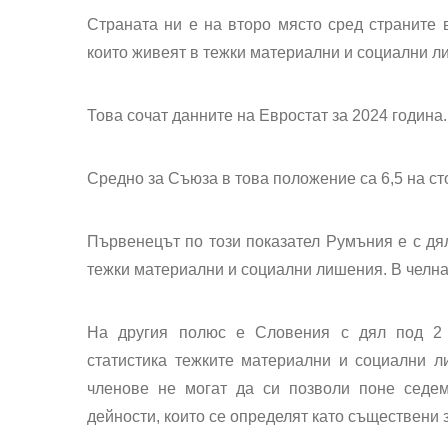
Страната ни е на второ място сред страните 
които живеят в тежки материални и социални л
Това сочат данните на Евростат за 2024 година.
Средно за Съюза в това положение са 6,5 на ст
Първенецът по този показател Румъния е с дял
тежки материални и социални лишения. В челнат
На другия полюс е Словения с дял под 2 
статистика тежките материални и социални л
членове не могат да си позволи поне седем
дейности, които се определят като съществени 