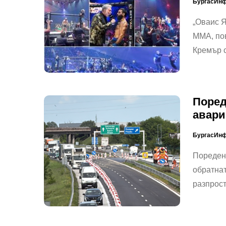
БургасИн
„Оваис Я
ММА, пов
Кремър 
Поред
авари
БургасИн
Пореден 
обратнат
разпрос