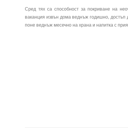
Сред тях са способност за покриване на нео
ваканция извън дома веднъж годишно, достъп д
поне веднъж месечно на храна и напитка с прият