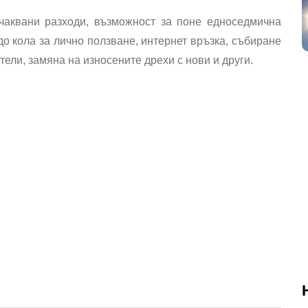
чаквани разходи, възможност за поне едноседмична
о кола за лично ползване, интернет връзка, събиране
ели, замяна на износените дрехи с нови и други.