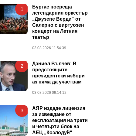
Бургас посреща
1
легендарния оркестър
„Джузепе Верди“ от
Салерно с виртуозен
концерт на Летния
театър
03.08.2026 11:54:39
Даниел Вълчев: В
2
предстоящите
президентски избори
аз няма да участвам
03.08.2026 09:14:12
АЯР издаде лицензия
3
за извеждане от
експлоатация на трети
и четвърти блок на
АЕЦ „Козлодуй“