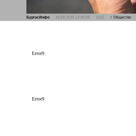
БургасИнфо
16.09.2025 13:30:56
1162
Общество