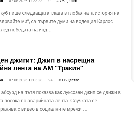
фо
07.08.2026 11:23:23
0
Общество
куб пише следващата глава в глобалната история на
ярвайте ми“, са първите думи на водещия Карлос
след победата на инд…
ен джигит: Джип в насрещна
йна лента на АМ "Тракия"
фо
07.08.2026 11:03:28
94
Общество
абсурд на пътя показва как луксозен джип се движи в
а посока по аварийната лента. Случката се
транява с видео в социалните мрежи …