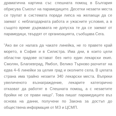
драматична картина със спешната помощ в България
обрисува Съюзът на парамедиците. Десетки незаети места
се трупат в системата поради липса на желаещи да се
заемат с неблагодарната работа и ужасните условия, а в
същото време държавата не допуска те да се заемат от
парамедици, твърдят от организацията, съобщава Сега.
"Ако ви се налага да чакате линейка, не го правете край
морето, в София и в Силистра. Има дни, в които цели
областни градове остават без нито един лекарски екип.
Смолян, Благоевград, Ямбол, Велико Търново разчитат на
едва 4–6 линейки за целия град и околните села. В цялата
страна има трайно незаети 340 лекарски места. Въпреки
увеличеното възнаграждение, лекарите категорично
отказват да работят в Спешната помощ, а с незаетите
бройки не се прави нищо". Това пишат парамедиците въз
основа на данни, получени по Закона за достъп до
обществена информация от МЗ и ЦСМП.