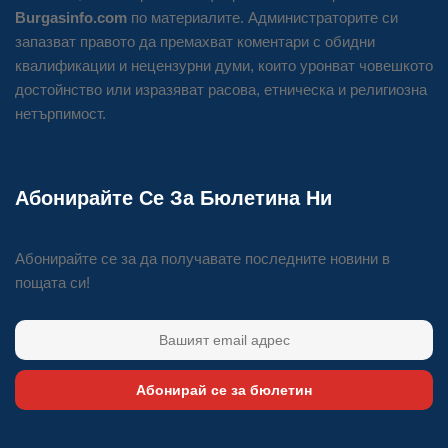
Burgasinfo.com
по материалите. Администраторите си
запазват правото да премахват коментари с обидни
квалификации и нецензурни думи, които уронват човешкото
достойнство или изразяват расова, етническа и религиозна
нетърпимост.
Абонирайте Се За Бюлетина Ни
Абонирайте се за да получавате последните новини в
пощата си!
Абонирай се за бюлетин