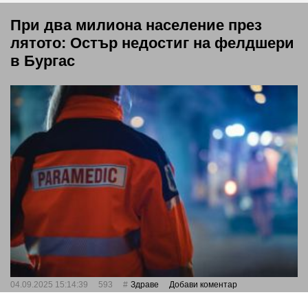
При два милиона население през
лятото: Остър недостиг на фелдшери
в Бургас
04.09.2025 15:14:39
593
Здраве
Добави коментар