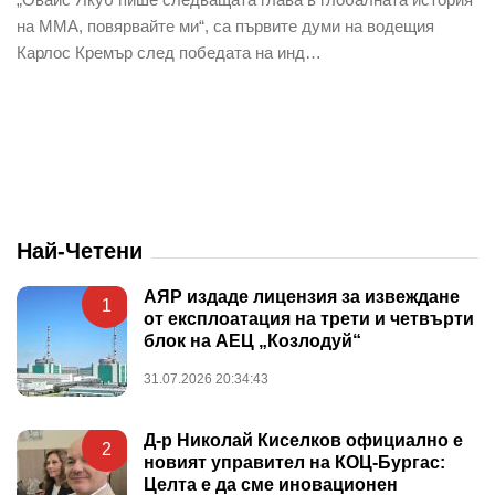
на ММА, повярвайте ми“, са първите думи на водещия
Карлос Кремър след победата на инд…
Най-Четени
АЯР издаде лицензия за извеждане
1
от експлоатация на трети и четвърти
блок на АЕЦ „Козлодуй“
31.07.2026 20:34:43
Д-р Николай Киселков официално е
2
новият управител на КОЦ-Бургас:
Целта е да сме иновационен