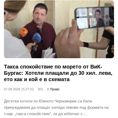
Такса спокойствие по морето от ВиК-
Бургас: Хотели плащали до 30 хил. лева,
ето как и кой е в схемата
07.08.2026 15:27:22
301
Право
Десетки хотели по Южното Черноморие са били
принуждавани да плащат хиляди левове под формата на
т.нар. „такса спокойствие“, за да избегнат с…