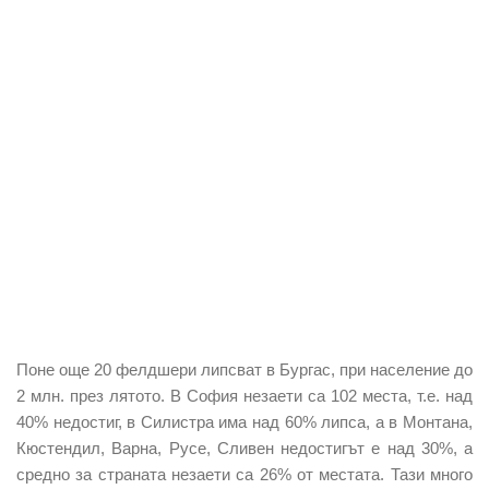
Поне още 20 фелдшери липсват в Бургас, при население до
2 млн. през лятото. В София незаети са 102 места, т.е. над
40% недостиг, в Силистра има над 60% липса, а в Монтана,
Кюстендил, Варна, Русе, Сливен недостигът е над 30%, а
средно за страната незаети са 26% от местата. Тази много