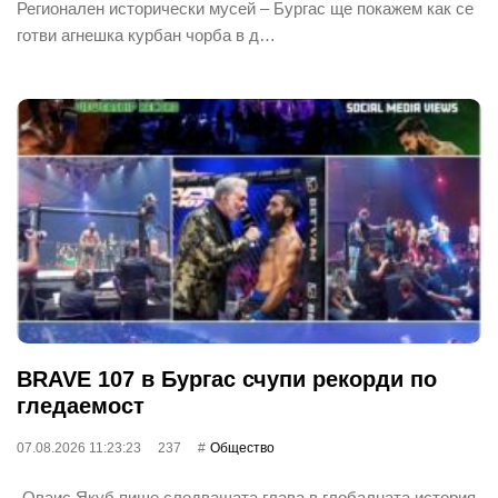
Регионален исторически мусей – Бургас ще покажем как се
готви агнешка курбан чорба в д…
BRAVE 107 в Бургас счупи рекорди по
гледаемост
07.08.2026 11:23:23
237
Общество
„Оваис Якуб пише следващата глава в глобалната история