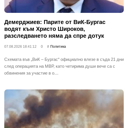
Демерджиев: Парите от ВиК-Бургас
водят към Христо Широков,
разследването няма да спре дотук
07.08.2026 18:41:12
0
Политика
Схемата във „ВиК – Бургас“ официално влезе в съда 21 дни
след операцията на МВР, като четирима души вече са с
обвинения за участие в о…