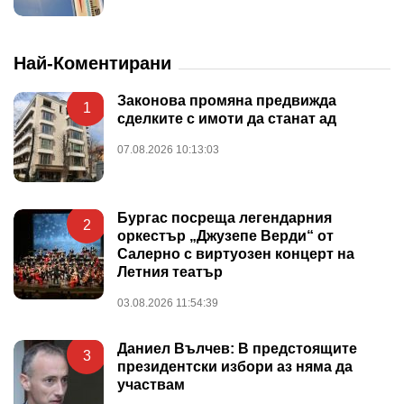
Най-Коментирани
Законова промяна предвижда
1
сделките с имоти да станат ад
07.08.2026 10:13:03
Бургас посреща легендарния
2
оркестър „Джузепе Верди“ от
Салерно с виртуозен концерт на
Летния театър
03.08.2026 11:54:39
Даниел Вълчев: В предстоящите
3
президентски избори аз няма да
участвам