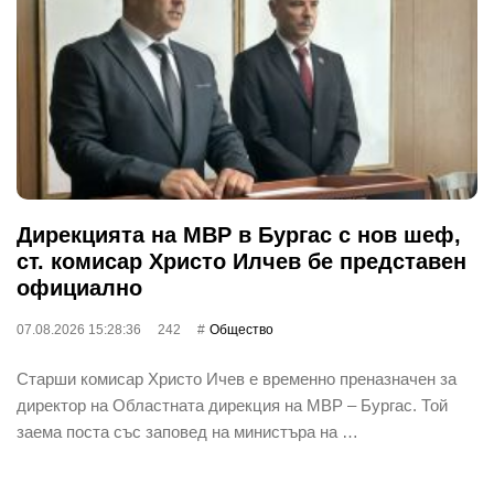
Дирекцията на МВР в Бургас с нов шеф,
ст. комисар Христо Илчев бе представен
официално
07.08.2026 15:28:36
242
Общество
Старши комисар Христо Ичев е временно преназначен за
директор на Областната дирекция на МВР – Бургас. Той
заема поста със заповед на министъра на …