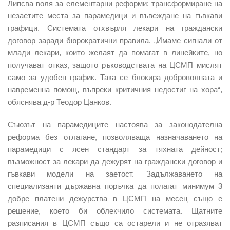
Липсва воля за елементарни реформи: трансформиране на
незаетите места за парамедици и въвеждане на гъвкави
графици. Системата отхвърля лекари на граждански
договор заради бюрократични правила. „Имаме сигнали от
млади лекари, които желаят да помагат в линейките, но
получават отказ, защото ръководствата на ЦСМП мислят
само за удобен график. Така се блокира доброволната и
навременна помощ, въпреки критичния недостиг на хора“,
обяснява д-р Теодор Цанков.
Съюзът на парамедиците настоява за законодателна
реформа без отлагане, позволяваща назначаването на
парамедици с ясен стандарт за тяхната дейност;
възможност за лекари да дежурят на граждански договор и
гъвкави модели на заетост. Задължаването на
специализанти държавна поръчка да полагат минимум 3
добре платени дежурства в ЦСМП на месец също е
решение, което би облекчило системата. Щатните
разписания в ЦСМП също са остарели и не отразяват