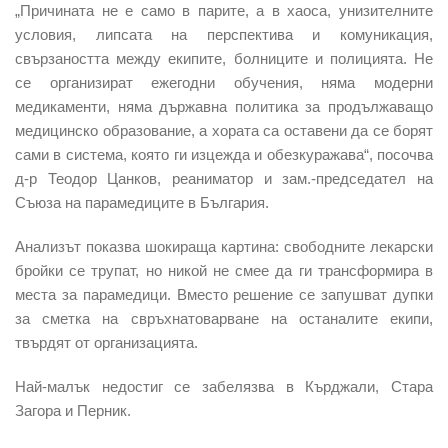
„Причината не е само в парите, а в хаоса, унизителните
условия, липсата на перспектива и комуникация,
свързаността между екипите, болниците и полицията. Не
се организират ежегодни обучения, няма модерни
медикаменти, няма държавна политика за продължаващо
медицинско образование, а хората са оставени да се борят
сами в система, която ги изцежда и обезкуражава“, посочва
д-р Теодор Цанков, реаниматор и зам.-председател на
Съюза на парамедиците в България.
Анализът показва шокираща картина: свободните лекарски
бройки се трупат, но никой не смее да ги трансформира в
места за парамедици. Вместо решение се запушват дупки
за сметка на свръхнатоварване на останалите екипи,
твърдят от организацията.
Най-малък недостиг се забелязва в Кърджали, Стара
Загора и Перник.