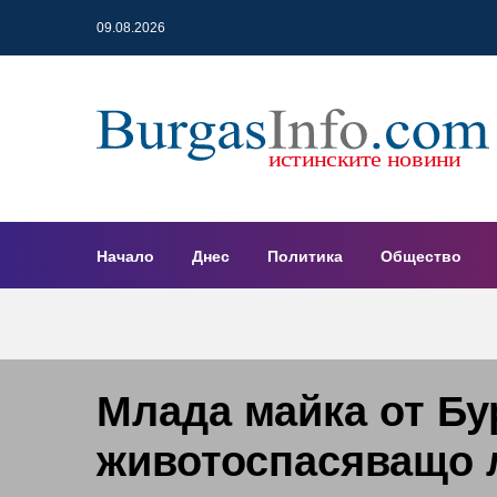
09.08.2026
Начало
Днес
Политика
Общество
Млада майка от Бу
животоспасяващo л