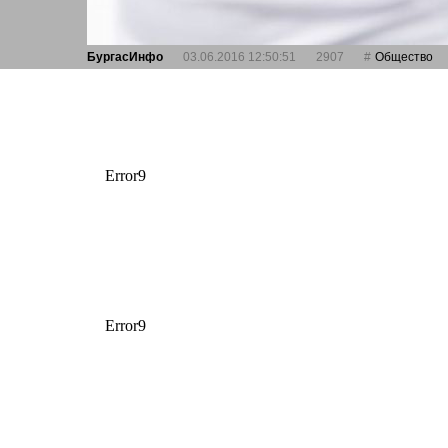
БургасИнфо
03.06.2016 12:50:51
2907
Общество