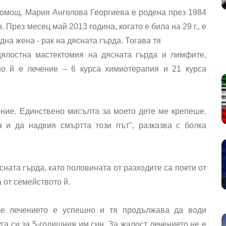
омощ. Мария Ангелова Георгиева е родена през 1984
. През месец май 2013 година, когато е била на 29 г., е
на жена - рак на дясната гърда. Тогава тя
цялостна мастектомия на дясната гърда и лимфите,
но й е лечение – 6 курса химиотерапия и 21 курса
ние. Единствено мисълта за моето дете ме крепеше.
 и да надвия смъртта този път", разказва с болка
сната гърда, като половината от разходите са поети от
 от семейството й.
че лечението е успешно и тя продължава да води
га си за 5-годишния им син. За жалост лечението не е