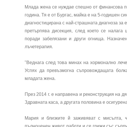
Млада жена се нуждае спешно от финансова п
година. Тя е от Бургас, майка е на 5-годишен син
диагностицирана с най-страшната диагноза за ед
претърпява дисекция, след което се налага 
поради забелязани и други огнища. Назначе
лъчетерапия.
"Веднага след това минах на хормонално лече
Успях да превъзмогна съпровождащата болка
младата жена.
През 2014 г. е направена и реконструкция на дя
Здравната каса, а другата половина е осигурена
Мария и близките й заживяват с мисълта, 
пълноценен живот, работи и се грижи със съпру