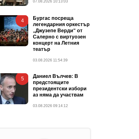
07.08.2026 10:13:03
Бургас посреща
4
легендарния оркестър
„Джузепе Верди“ от
Салерно с виртуозен
концерт на Летния
театър
03.08.2026 11:54:39
Даниел Вълчев: В
5
предстоящите
президентски избори
аз няма да участвам
03.08.2026 09:14:12