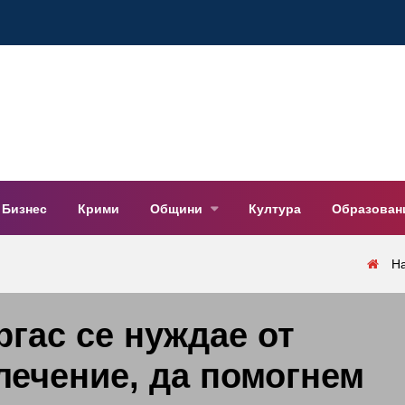
Бизнес
Крими
Общини
Култура
Образован
Н
ргас се нуждае от
ечение, да помогнем