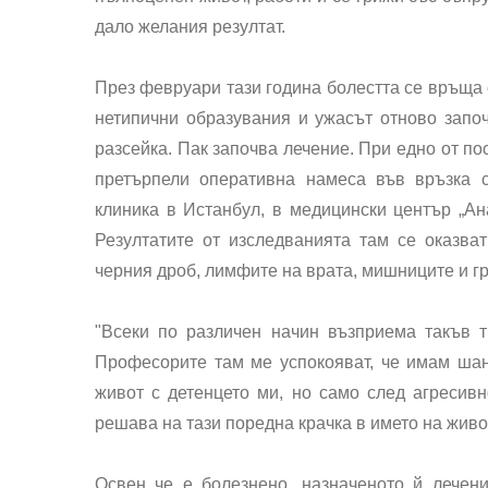
дало желания резултат.
През февруари тази година болестта се връща 
нетипични образувания и ужасът отново започ
разсейка. Пак започва лечение. При едно от п
претърпели оперативна намеса във връзка с
клиника в Истанбул, в медицински център „Ан
Резултатите от изследванията там се оказва
черния дроб, лимфите на врата, мишниците и гр
"Всеки по различен начин възприема такъв т
Професорите там ме успокояват, че имам шан
живот с детенцето ми, но само след агресивн
решава на тази поредна крачка в името на живот
Освен че е болезнено, назначеното й лечен