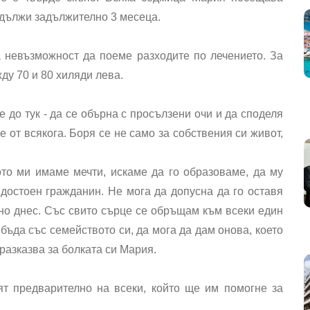
одължи задължително 3 месеца.
 невъзможност да поеме разходите по лечението. За
ду 70 и 80 хиляди лева.
е до тук - да се обърна с просълзени очи и да споделя
е от всякога. Боря се не само за собствения си живот,
ото ми имаме мечти, искаме да го образоваме, да му
достоен гражданин. Не мога да допусна да го оставя
сно днес. Със свито сърце се обръщам към всеки един
 бъда със семейството си, да мога да дам онова, което
 разказва за болката си Мария.
т предварително на всеки, който ще им помогне за