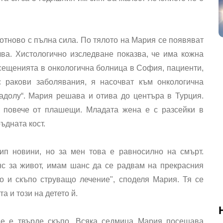
отново с пълна сила. По тялото на Мария се появяват
ва. Хистологично изследване показва, че има кожна
осещенията в онкологична болница в София, пациенти,
 ракови заболявания, я насочват към онкологична
адолу“. Мария решава и отива до центъра в Турция.
т повече от плашещи. Младата жена е с разсейки в
ъдната кост.
ип новини, но за мен това е равносилно на смърт.
с за живот, имам шанс да се радвам на прекрасния
о и скъпо струващо лечение", споделя Мария. Тя се
а и този на детето й.
ие е твърде скъпо. Всяка седмица Мария посещава