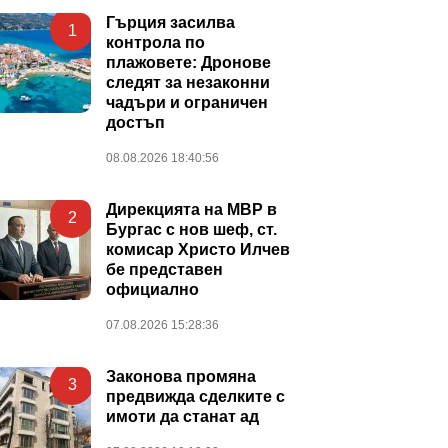
Гърция засилва
1
контрола по
плажовете: Дронове
следят за незаконни
чадъри и ограничен
достъп
08.08.2026 18:40:56
Дирекцията на МВР в
2
Бургас с нов шеф, ст.
комисар Христо Илчев
бе представен
официално
07.08.2026 15:28:36
Законова промяна
3
предвижда сделките с
имоти да станат ад