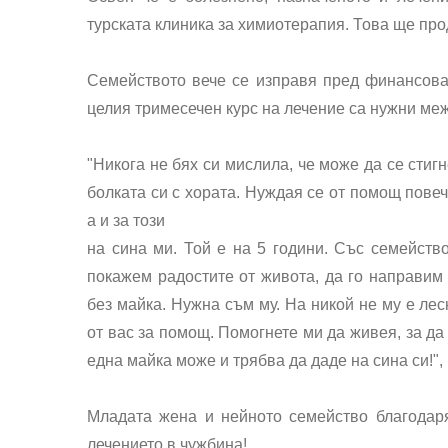
турската клиника за химиотерапия. Това ще пр
Семейството вече се изправя пред финансова
целия тримесечен курс на лечение са нужни меж
"Никога не бях си мислила, че може да се стигн
болката си с хората. Нуждая се от помощ повеч
а и за този
на сина ми. Той е на 5 години. Със семейств
покажем радостите от живота, да го направим 
без майка. Нужна съм му. На никой не му е ле
от вас за помощ. Помогнете ми да живея, за да
една майка може и трябва да даде на сина си!",
Младата жена и нейното семейство благодаря
лечението в чужбина!