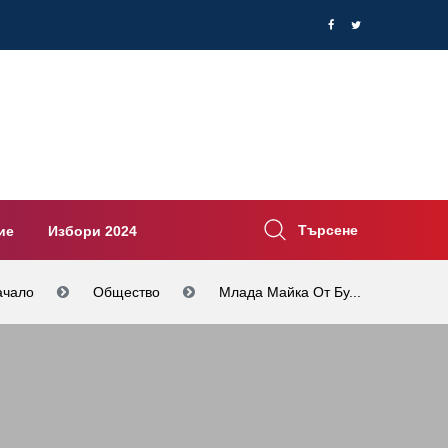
Търсене
ие
Избори 2024
ачало
Общество
Млада Майка От Бу...