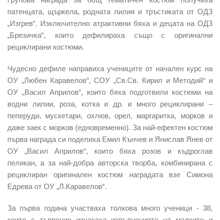
патенцата, щъркела, родната лилия и тръстиката от ОДЗ
„Изгрев“. Изключително атрактивни бяха и децата на ОДЗ
„Брезичка“, които дефилираха също с оригинални
рециклирани костюми.
Чудесно дефиле направиха учениците от начален курс на
ОУ „Любен Каравелов“, СОУ „Св.Св. Кирил и Методий“ и
ОУ „Васил Априлов“, които бяха подготвили костюми на
водни лилии, роза, котка и др. и много рециклирани –
пеперуди, мускетари, охлюв, орел, маргаритка, морков и
даже заек с морков (едновременно). За най-ефектен костюм
първа награда си поделиха Емил Кънчев и Янислав Янев от
ОУ „Васил Априлов“, които бяха розов и къдроглав
пеликан, а за най-добра авторска творба, комбинирана с
рециклиран оригинален костюм наградата взе Симона
Едрева от ОУ „Л.Каравелов“.
За първа година участваха толкова много ученици - 38,
които с търпение изчакаха изпълненията на малките и