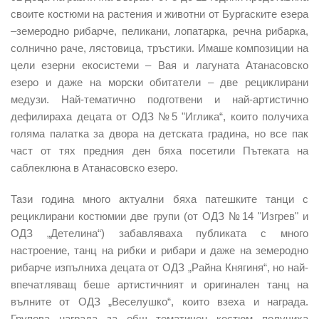
своите костюми на растения и животни от Бургаските езера
–земеродно рибарче, пеликани, лопатарка, речна рибарка,
солнично раче, лястовица, тръстики. Имаше композиции на
цели езерни екосистеми – Вая и лагуната Атанасовско
езеро и даже на морски обитатели – две рециклирани
медузи. Най-тематично подготвени и най-артистично
дефилираха децата от ОДЗ №5 "Иглика“, които получиха
голяма палатка за двора на детската градина, но все пак
част от тях предния ден бяха посетили Пътеката на
саблеклюна в Атанасовско езеро.
Тази година много актуални бяха патешките танци с
рециклирани костюмии две групи (от ОДЗ №14 "Изгрев" и
ОДЗ „Детелина“) забавляваха публиката с много
настроение, танц на рибки и рибари и даже на земеродно
рибарче изпълниха децата от ОДЗ „Райна Княгиня“, но най-
впечатляващ беше артистичният и оригинален танц на
вълните от ОДЗ „Веселушко“, които взеха и награда.
Групова награда за общ тематичен костюм получиха