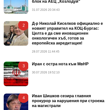
блок на АЕЦ „Козлодуй“
31.07.2026 20:34:43
Д-р Николай Киселков официално е
2
новият управител на КОЦ-Бургас:
Целта е да сме иновационен
онкологичен хъб, готов за
европейска акредитация!
28.07.2026 11:44:45
Иран с остра нота към МвНР
3
30.07.2026 19:52:10
Иван Шишков сезира главния
4
прокурор за нарушения при строежа
на магистрали