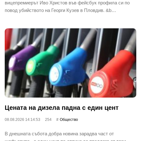
вицепремиерът Иво Христов във фейсбук профила си по
повод убийството на Георги Кузев в Пловдив. &b…
Цената на дизела падна с един цент
08.08.2026 14:14:53
254
Общество
В днешната събота добра новина зарадва част от