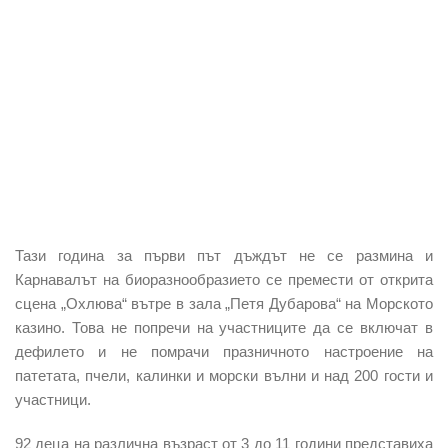
Тази година за първи път дъждът не се размина и
Карнавалът на биоразнообразието се премести от открита
сцена „Охлюва“ вътре в зала „Петя Дубарова“ на Морското
казино. Това не попречи на участниците да се включат в
дефилето и не помрачи празничното настроение на
патетата, пчели, калинки и морски вълни и над 200 гости и
участници.
92 деца на различна възраст от 3 до 11 години представиха