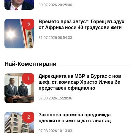
30.07.2026 20:25:00
Времето през август: Горещ въздух
5
от Африка носи 40-градусови жеги
31.07.2026 08:54:33
Най-Коментирани
Дирекцията на МВР в Бургас с нов
1
шеф, ст. комисар Христо Илчев бе
представен официално
07.08.2026 15:28:36
Законова промяна предвижда
2
сделките с имоти да станат ад
07.08.2026 10:13:03