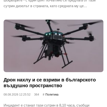
шофьорите - с един цент по-евтино се предлага от тази
сутрин дизелът в страната, като средната му це…
Дрон нахлу и се взриви в българското
въздушно пространство
08.08.2026 12:25:52
364
Политика
Инцидент е станал тази сутрин в 8,10 часа, съобщи