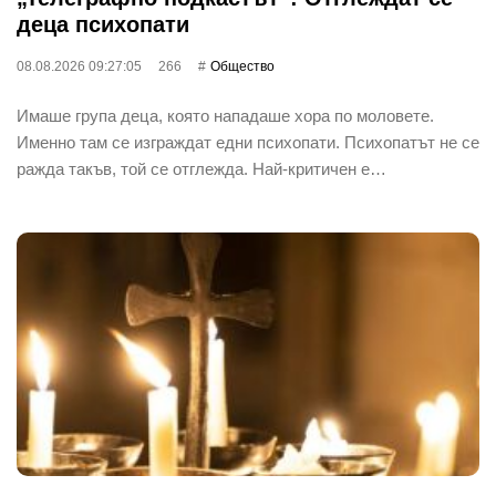
деца психопати
08.08.2026 09:27:05
266
Общество
Имаше група деца, която нападаше хора по моловете.
Именно там се изграждат едни психопати. Психопатът не се
ражда такъв, той се отглежда. Най-критичен е…