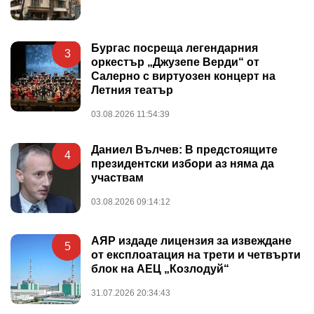
Бургас посреща легендарния
3
оркестър „Джузепе Верди“ от
Салерно с виртуозен концерт на
Летния театър
03.08.2026 11:54:39
Даниел Вълчев: В предстоящите
4
президентски избори аз няма да
участвам
03.08.2026 09:14:12
АЯР издаде лицензия за извеждане
5
от експлоатация на трети и четвърти
блок на АЕЦ „Козлодуй“
31.07.2026 20:34:43