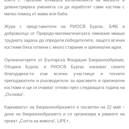
демонстрираха уменията си да изработят сами костюм с
малко помощ от мама или баба.
Жури с представители на РИОСВ Бургас, БФБ и
доброволци от Природо-математическата гимназия имаше
трудната задача да определи победителите, защото всички
костюми бяха готвени с много старание и оригинални идеи.
Организаторите от Българска Фондация Биоразнообразие,
Община Бургас и РИОСВ Бургас изказват своите
благодарности към всички участници и техните
преподаватели и ръководители за красивите и оригинални
костюми и ще ги очакват отново през следващата година на
„Охлюва“.
Карнавалът на биоразнообразието е посветен на 22 май –
деня на биоразнообразието и се организира в рамките на
проект „Солта на живота“, LIFE+.