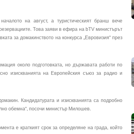
началото на август, а туристическият бранш вече
 резервациите. Това заяви в ефира на bTV министърът
ката за домакинството на конкурса „Евровизия“ през
мация около подготовката, но държавата работи по
асно изискванията на Европейския съюз за радио и
домакин. Кандидатурата и изискванията са подробно
елно обемна“, посочи министър Милошев.
мента е краткият срок за определяне на града, който