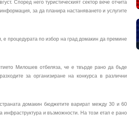
густ. Според него туристическият сектор вече отчита
информация, за да планира настаняването и услугите
м, е процедурата по избор на град домакин да премине
тието Милошев отбеляза, че е твърде рано да бъде
разходите за организиране на конкурса в различни
 страната домакин бюджетите варират между 30 и 60
а инфраструктура и възможности. На този етап е рано