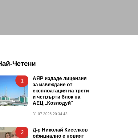
Най-Четени
АЯР издаде лицензия
1
за извеждане от
експлоатация на трети
и четвърти блок на
АЕЦ „Козлодуй“
31.07.2026 20:34:43
Д-р Николай Киселков
2
официално е новият