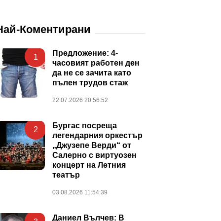
Най-Коментирани
Предложение: 4-
1
часовият работен ден
да не се зачита като
пълен трудов стаж
22.07.2026 20:56:52
Бургас посреща
2
легендарния оркестър
„Джузепе Верди“ от
Салерно с виртуозен
концерт на Летния
театър
03.08.2026 11:54:39
Даниел Вълчев: В