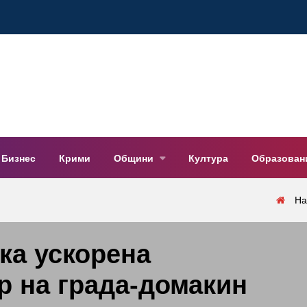
Бизнес
Крими
Общини
Култура
Образован
На
ка ускорена
р на града-домакин