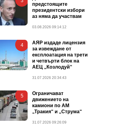
3
предстоящите
президентски избори
аз няма да участвам
03.08.2026 09:14:12
АЯР издаде лицензия
4
за извеждане от
експлоатация на трети
и четвърти блок на
АЕЦ „Козлодуй“
31.07.2026 20:34:43
Ограничават
5
движението на
камиони по АМ
„Тракия“ и „Струма“
31.07.2026 09:26:09