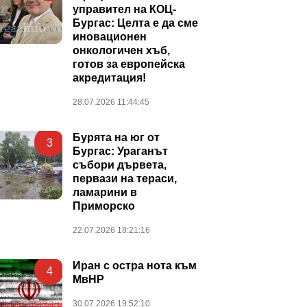
управител на КОЦ-
Бургас: Целта е да сме
иновационен
онкологичен хъб,
готов за европейска
акредитация!
28.07.2026 11:44:45
Бурята на юг от
3
Бургас: Ураганът
събори дървета,
первази на тераси,
ламарини в
Приморско
22.07.2026 18:21:16
Иран с остра нота към
4
МвНР
30.07.2026 19:52:10