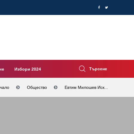
Търсене
ие
Избори 2024
чало
Общество
Евтим Милошев Иск...