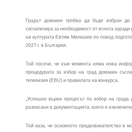
Градът домакин трябва да бъде избран до 
сигнализира за необходимост от яснота заради
на културата Евтим Милошев по повод подготов
2027 г. в България.
Той посочи, че към момента няма нова инфор
процедурата за избор на град домакин съгл
телевизия (EBU) и правилата на конкурса.
„Успешно върви процесът по избор на града 
разписани в документацията, която е изключит
Той каза, че основното предизвикателство в мо