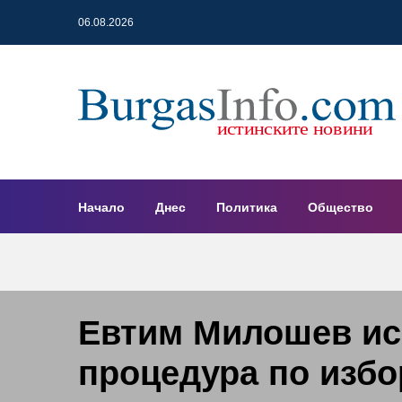
06.08.2026
Начало
Днес
Политика
Общество
Евтим Милошев ис
процедура по избо