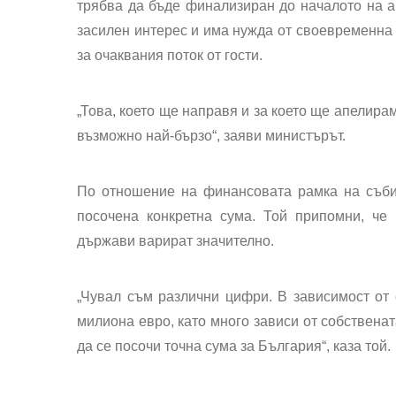
трябва да бъде финализиран до началото на ав
засилен интерес и има нужда от своевременна 
за очаквания поток от гости.
„Това, което ще направя и за което ще апелира
възможно най-бързо“, заяви министърът.
По отношение на финансовата рамка на съби
посочена конкретна сума. Той припомни, че 
държави варират значително.
„Чувал съм различни цифри. В зависимост от
милиона евро, като много зависи от собственат
да се посочи точна сума за България“, каза той.