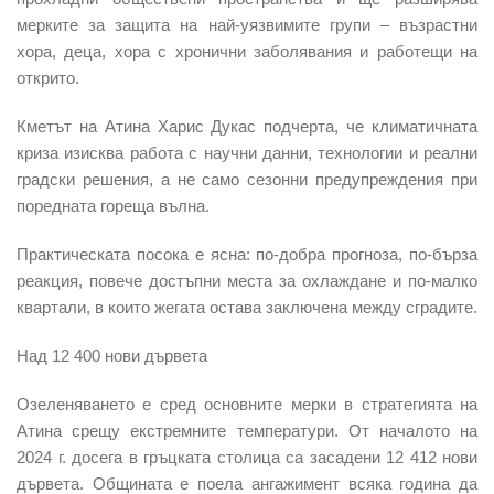
мерките за защита на най-уязвимите групи – възрастни
хора, деца, хора с хронични заболявания и работещи на
открито.
Кметът на Атина Харис Дукас подчерта, че климатичната
криза изисква работа с научни данни, технологии и реални
градски решения, а не само сезонни предупреждения при
поредната гореща вълна.
Практическата посока е ясна: по-добра прогноза, по-бърза
реакция, повече достъпни места за охлаждане и по-малко
квартали, в които жегата остава заключена между сградите.
Над 12 400 нови дървета
Озеленяването е сред основните мерки в стратегията на
Атина срещу екстремните температури. От началото на
2024 г. досега в гръцката столица са засадени 12 412 нови
дървета. Общината е поела ангажимент всяка година да