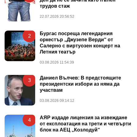
трудов стаж
22.07.2026 20:56:52
Бургас посреща легендарния
2
оркестър „Джузепе Верди“ от
Салерно с виртуозен концерт на
Летния театър
03.08.2026 11:54:39
Даниел Вълчев: В предстоящите
3
президентски избори аз няма да
участвам
03.08.2026 09:14:12
АЯР издаде лицензия за извеждане
4
от експлоатация на трети и четвърти
блок на АЕЦ „Козлодуй“