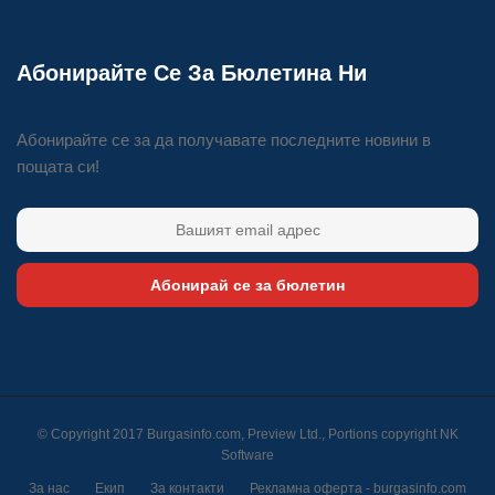
Абонирайте Се За Бюлетина Ни
Абонирайте се за да получавате последните новини в
пощата си!
Абонирай се за бюлетин
© Copyright 2017 Burgasinfo.com, Preview Ltd., Portions copyright
NK
Software
За нас
Екип
За контакти
Рекламна оферта - burgasinfo.com