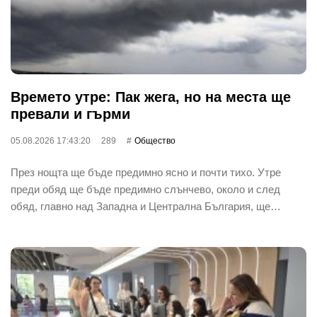
Времето утре: Пак жега, но на места ще
превали и гърми
05.08.2026 17:43:20
289
Общество
През нощта ще бъде предимно ясно и почти тихо. Утре
преди обяд ще бъде предимно слънчево, около и след
обяд, главно над Западна и Централна България, ще…