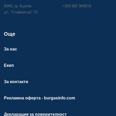
8000, гр. Бургас
+359 882 906815
ул. "Славянска" 75
Още
За нас
Екип
За контакти
Рекламна оферта - burgasinfo.com
Декларация за поверителност