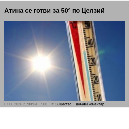
Атина се готви за 50° по Целзий
07.06.2026 21:00:49
588
Общество
Добави коментар