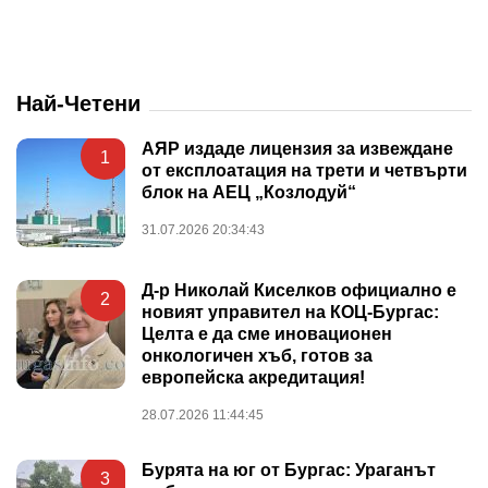
Най-Четени
АЯР издаде лицензия за извеждане
1
от експлоатация на трети и четвърти
блок на АЕЦ „Козлодуй“
31.07.2026 20:34:43
Д-р Николай Киселков официално е
2
новият управител на КОЦ-Бургас:
Целта е да сме иновационен
онкологичен хъб, готов за
европейска акредитация!
28.07.2026 11:44:45
Бурята на юг от Бургас: Ураганът
3