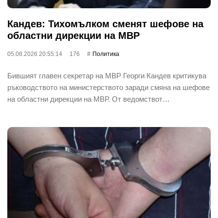
Кандев: Тихомълком сменят шефове на
областни дирекции на МВР
05.08.2026 20:55:14
176
Политика
Бившият главен секретар на МВР Георги Кандев критикува
ръководството на министерството заради смяна на шефове
на областни дирекции на МВР. От ведомствот…