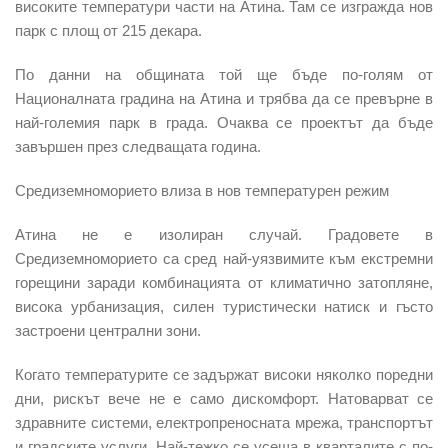
високите температури части на Атина. Там се изгражда нов
парк с площ от 215 декара.
По данни на общината той ще бъде по-голям от
Националната градина на Атина и трябва да се превърне в
най-големия парк в града. Очаква се проектът да бъде
завършен през следващата година.
Средиземноморието влиза в нов температурен режим
Атина не е изолиран случай. Градовете в
Средиземноморието са сред най-уязвимите към екстремни
горещини заради комбинацията от климатично затопляне,
висока урбанизация, силен туристически натиск и гъсто
застроени централни зони.
Когато температурите се задържат високи няколко поредни
дни, рискът вече не е само дискомфорт. Натоварват се
здравните системи, електропреносната мрежа, транспортът
и градските услуги. Най-тежко се усеща в кварталите с по-