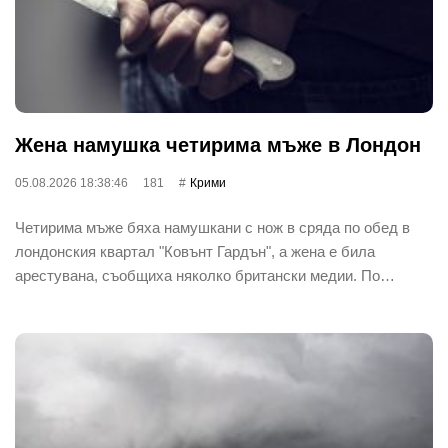
Жена намушка четирима мъже в Лондон
05.08.2026 18:38:46
181
Крими
Четирима мъже бяха намушкани с нож в сряда по обед в
лондонския квартал "Ковънт Гардън", а жена е била
арестувана, съобщиха няколко британски медии. По…