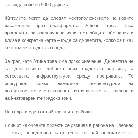
засажда поне по 5000 дървета.
Жителите могат да следят местоположението на новите
насаждения чрез платформата „Athens Trees“. Така
програмата за озеленяване излиза от общите обещания и
влиза в конкретна карта – къде са дърветата, колко са и как
се променя градската среда.
За град като Атина това има пряко значение. Дърветата не
са декоративна добавка към градската картина, а
естествена инфраструктура срещу прегряване. Те
осигуряват сянка, намаляват температурата на
повърхностите и ограничават натрупването на топлина в
най-натоварените градски зони.
Нов парк в един от най-горещите райони
Един от ключовите проекти се развива в района на Елеонас
– зона, определяна като една от най-засегнатите от