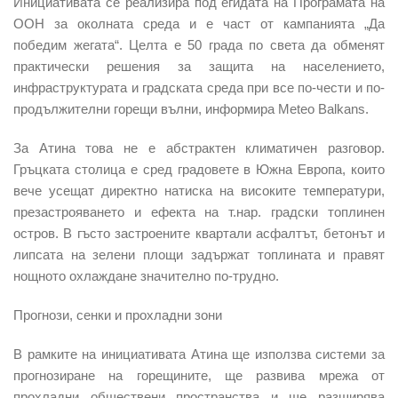
Инициативата се реализира под егидата на Програмата на
ООН за околната среда и е част от кампанията „Да
победим жегата“. Целта е 50 града по света да обменят
практически решения за защита на населението,
инфраструктурата и градската среда при все по-чести и по-
продължителни горещи вълни, информира Meteo Balkans.
За Атина това не е абстрактен климатичен разговор.
Гръцката столица е сред градовете в Южна Европа, които
вече усещат директно натиска на високите температури,
презастрояването и ефекта на т.нар. градски топлинен
остров. В гъсто застроените квартали асфалтът, бетонът и
липсата на зелени площи задържат топлината и правят
нощното охлаждане значително по-трудно.
Прогнози, сенки и прохладни зони
В рамките на инициативата Атина ще използва системи за
прогнозиране на горещините, ще развива мрежа от
прохладни обществени пространства и ще разширява