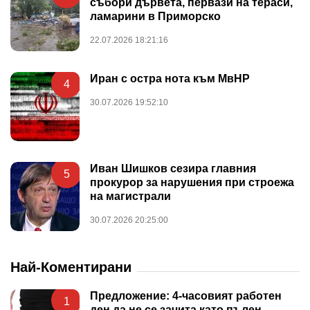
събори дървета, первази на тераси,
ламарини в Приморско
22.07.2026 18:21:16
Иран с остра нота към МвНР
4
30.07.2026 19:52:10
Иван Шишков сезира главния
5
прокурор за нарушения при строежа
на магистрали
30.07.2026 20:25:00
Най-Коментирани
Предложение: 4-часовият работен
1
ден да не се зачита като пълен