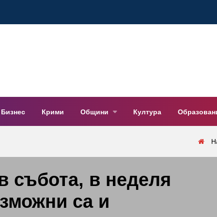
Бизнес
Крими
Общини
Култура
Образован
Н
в събота, в неделя
зможни са и