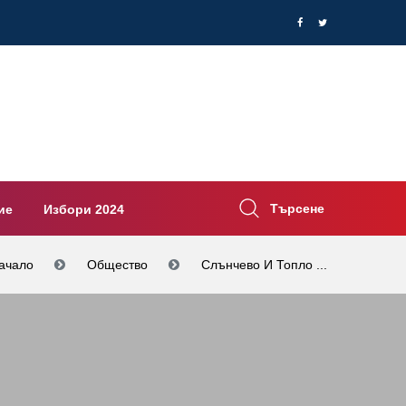
Търсене
ие
Избори 2024
ачало
Общество
Слънчево И Топло ...