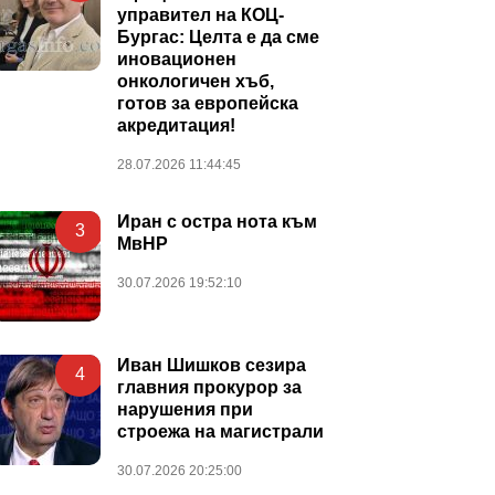
управител на КОЦ-
Бургас: Целта е да сме
иновационен
онкологичен хъб,
готов за европейска
акредитация!
28.07.2026 11:44:45
Иран с остра нота към
3
МвНР
30.07.2026 19:52:10
Иван Шишков сезира
4
главния прокурор за
нарушения при
строежа на магистрали
30.07.2026 20:25:00