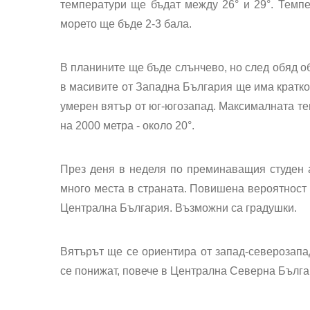
температури ще бъдат между 26° и 29°. Темпе
морето ще бъде 2-3 бала.
В планините ще бъде слънчево, но след обяд о
в масивите от Западна България ще има кратко
умерен вятър от юг-югозапад. Максималната те
на 2000 метра - около 20°.
През деня в неделя по преминаващия студен
много места в страната. Повишена вероятност 
Централна България. Възможни са градушки.
Вятърът ще се ориентира от запад-северозапа
се понижат, повече в Централна Северна Бълга