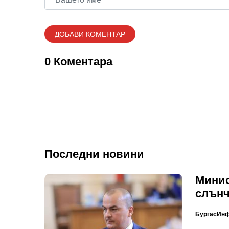
0 Коментара
Последни новини
Минис
слънч
БургасИн