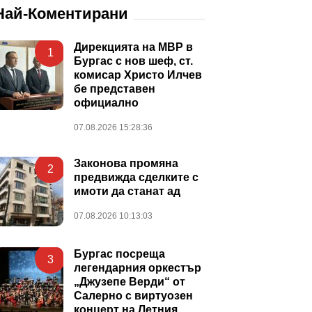
Най-Коментирани
Дирекцията на МВР в
1
Бургас с нов шеф, ст.
комисар Христо Илчев
бе представен
официално
07.08.2026 15:28:36
Законова промяна
2
предвижда сделките с
имоти да станат ад
07.08.2026 10:13:03
Бургас посреща
3
легендарния оркестър
„Джузепе Верди“ от
Салерно с виртуозен
концерт на Летния