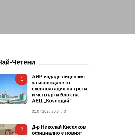
Най-Четени
АЯР издаде лицензия
1
за извеждане от
експлоатация на трети
и четвърти блок на
АЕЦ „Козлодуй“
31.07.2026 20:34:43
Д-р Николай Киселков
2
официално е новият