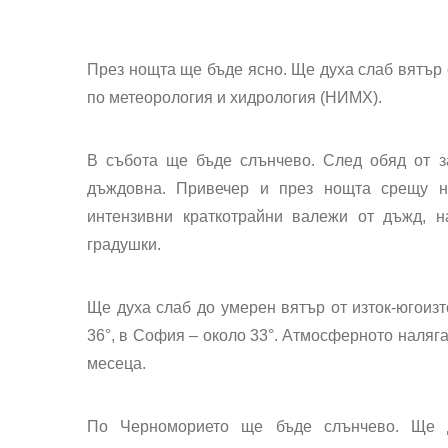
През нощта ще бъде ясно. Ще духа слаб вятър 
по метеорология и хидрология (НИМХ).
В събота ще бъде слънчево. След обяд от з
дъждовна. Привечер и през нощта срещу н
интензивни краткотрайни валежи от дъжд, 
градушки.
Ще духа слаб до умерен вятър от изток-югоиз
36°, в София – около 33°. Атмосферното наляга
месеца.
По Черноморието ще бъде слънчево. Ще д