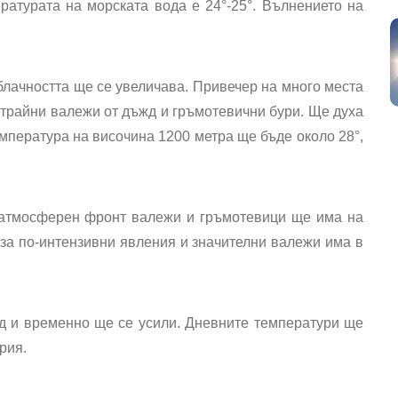
ратурата на морската вода е 24°-25°. Вълнението на
блачността ще се увеличава. Привечер на много места
трайни валежи от дъжд и гръмотевични бури. Ще духа
мпература на височина 1200 метра ще бъде около 28°,
 атмосферен фронт валежи и гръмотевици ще има на
за по-интензивни явления и значителни валежи има в
д и временно ще се усили. Дневните температури ще
рия.