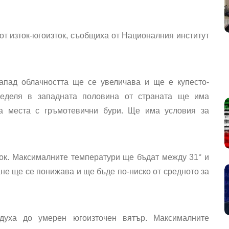
от изток-югоизток, съобщиха от Националния институт
апад облачността ще се увеличава и ще е купесто-
еделя в западната половина от страната ще има
на места с гръмотевични бури. Ще има условия за
ток. Максималните температури ще бъдат между 31° и
не ще се понижава и ще бъде по-ниско от средното за
уха до умерен югоизточен вятър. Максималните