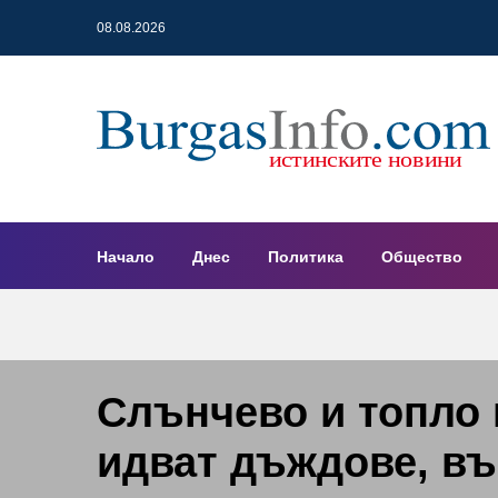
08.08.2026
Начало
Днес
Политика
Общество
Слънчево и топло 
идват дъждове, въ