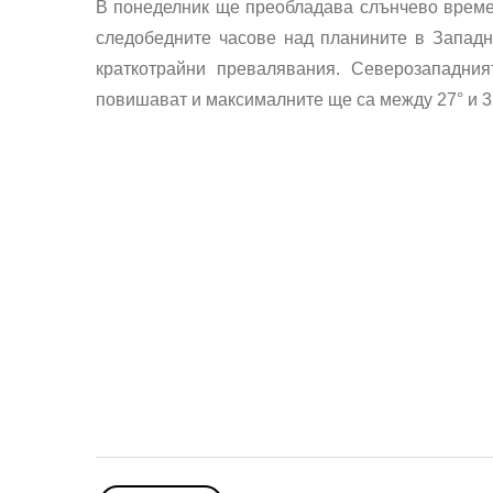
В понеделник ще преобладава слънчево време, 
следобедните часове над планините в Западн
краткотрайни превалявания. Северозападни
повишават и максималните ще са между 27° и 3