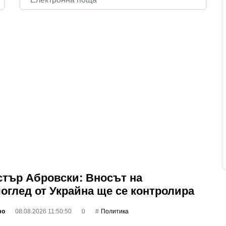
тър Абровски: Вносът на
оглед от Украйна ще се контролира
фо
08.08.2026 11:50:50
0
Политика