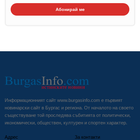
Абонирай ме
Информационният сайт www.burgasinfo.com е първият
новинарски сайт в Бургас и региона. От началото на своето
съществуване той проследява събитията от политически,
икономически, обществен, културен и спортен характер.
Адрес
За контакти