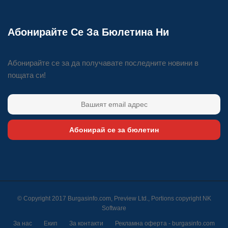
Абонирайте Се За Бюлетина Ни
Абонирайте се за да получавате последните новини в
пощата си!
Абонирай се за бюлетин
© Copyright 2017 Burgasinfo.com, Preview Ltd., Portions copyright
NK
Software
За нас
Екип
За контакти
Рекламна оферта - burgasinfo.com