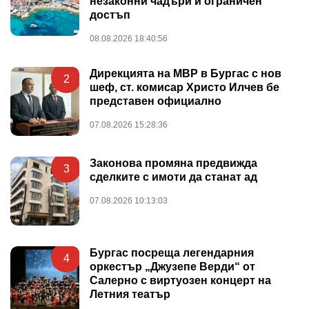
незаконни чадъри и ограничен
достъп
08.08.2026 18:40:56
Дирекцията на МВР в Бургас с нов
2
шеф, ст. комисар Христо Илчев бе
представен официално
07.08.2026 15:28:36
Законова промяна предвижда
3
сделките с имоти да станат ад
07.08.2026 10:13:03
Бургас посреща легендарния
4
оркестър „Джузепе Верди“ от
Салерно с виртуозен концерт на
Летния театър