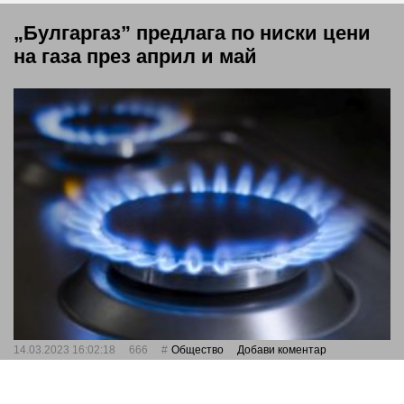
„Булгаргаз” предлага по ниски цени
на газа през април и май
14.03.2023 16:02:18
666
Общество
Добави коментар