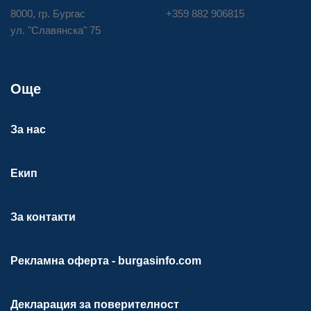
8000, гр. Бургас
+359 882 906815
ул. "Славянска" 75
Още
За нас
Екип
За контакти
Рекламна оферта - burgasinfo.com
Декларация за поверителност