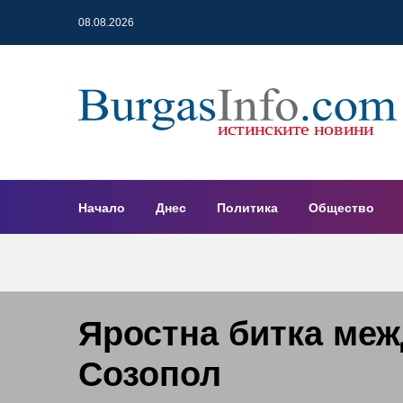
08.08.2026
Начало
Днес
Политика
Общество
Яростна битка меж
Созопол