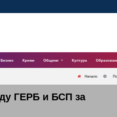
Бизнес
Крими
Общини
Култура
Образован
Начало
По
ду ГЕРБ и БСП за