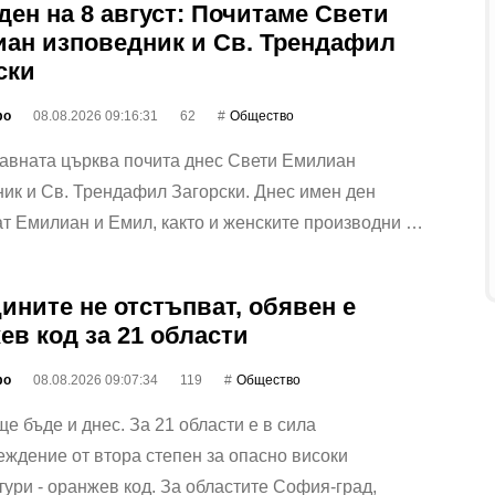
ден на 8 август: Почитаме Свети
ан изповедник и Св. Трендафил
ски
фо
08.08.2026 09:16:31
62
Общество
авната църква почита днес Свети Емилиан
ик и Св. Трендафил Загорски. Днес имен ден
т Емилиан и Емил, както и женските производни …
ините не отстъпват, обявен е
ев код за 21 области
фо
08.08.2026 09:07:34
119
Общество
е бъде и днес. За 21 области е в сила
ждение от втора степен за опасно високи
ури - оранжев код. За областите София-град,