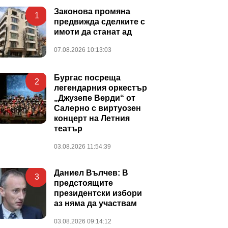
Законова промяна
1
предвижда сделките с
имоти да станат ад
07.08.2026 10:13:03
Бургас посреща
2
легендарния оркестър
„Джузепе Верди“ от
Салерно с виртуозен
концерт на Летния
театър
03.08.2026 11:54:39
Даниел Вълчев: В
3
предстоящите
президентски избори
аз няма да участвам
03.08.2026 09:14:12