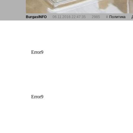
BurgasINFO
06.11.2016 22:47:35
2985
Политика