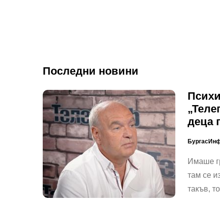
Последни новини
Психи
„Теле
деца 
БургасИн
Имаше г
там се и
такъв, т