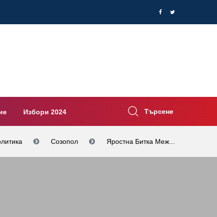
Търсене
ие
Избори 2024
литика
Созопол
Яростна Битка Меж...