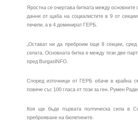
Яростна се очертава битката между основните
данни от щаба на социалистите в 9 от секциит
печели, а в 4 доминират ГЕРБ.
„Остават ни да преброим още 8 секции, сред 
селата. Основната битка е между тези две пар
пред BurgasINFO.
Според източници от ГЕРБ обаче в крайна см
повече със 100 гласа от този за ген. Румен Раде
Коя ще бъде първата полтическа сила в С
преброяване на бюлетините.