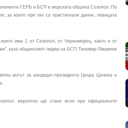
 опоненти ГЕРБ и БСП в морската община Созопол. По
е, за които при тях са пристигнали данни, левицата
които има 1 от Созопол, от Черноморец, както и от
тии”, каза общинският лидер на БСП Тихомир Ямакиев
етка вотът за кандидат-президента Цецка Цачева е
в.
озопол, вероятно ще стане ясно при официалното