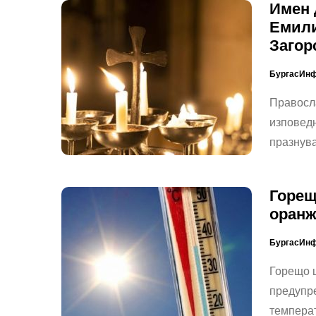
Имен 
Емили
Загор
БургасИн
Правосл
изповедн
празнува
Горещ
оранж
БургасИн
Горещо щ
предупре
температ