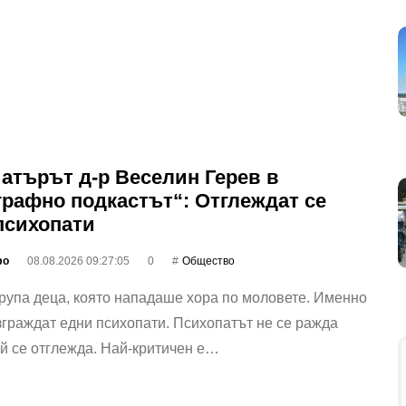
атърът д-р Веселин Герев в
графно подкастът“: Отглеждат се
психопати
фо
08.08.2026 09:27:05
0
Общество
рупа деца, която нападаше хора по моловете. Именно
зграждат едни психопати. Психопатът не се ражда
ой се отглежда. Най-критичен е…