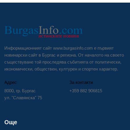
Информационният сайт www.burgasinfo.com е първият
новинарски сайт в Бургас и региона. От началото на своето
съществуване той проследява събитията от политически,
икономически, обществен, културен и спортен характер.
Адрес
За контакти
8000, гр. Бургас
+359 882 906815
ул. "Славянска" 75
Още