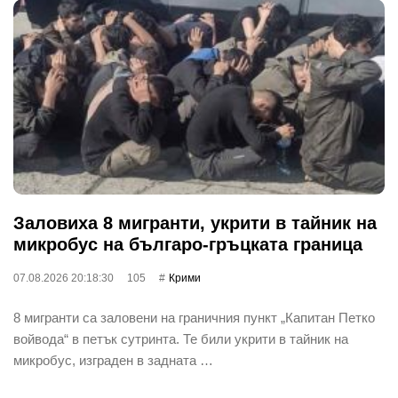
Заловиха 8 мигранти, укрити в тайник на
микробус на българо-гръцката граница
07.08.2026 20:18:30
105
Крими
8 мигранти са заловени на граничния пункт „Капитан Петко
войвода“ в петък сутринта. Те били укрити в тайник на
микробус, изграден в задната …