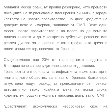
Миналия месец браншът прояви разбиране, като премести
локацията на първоначално планирания си митинг заради
клетвата на новото правителство, но днес кредитът на
доверие вече е изчерпан, заявяват от СМП. Вече един
месец новото правителство е на власт, но до момента
липсва каквото и да е конкретно действие, решение или
реален диалог за справяне с катастрофалната криза в
логистичния сектор, посочват от бранша.
Същевременно над 20% от транспортните средства в
България вече са принудително спрени от движение.
Транспортът е в основата на инфлацията и сметката ще я
плати цялото общество, заявяват от бранша. Всяко евро
изкуствено надут разход за превозвачите се пренася
автоматично върху крайната цена на всяка стока,
хранителен продукт и услуга в магазина, допълват от СМП.
“Драстичният, икономически необоснован скок на