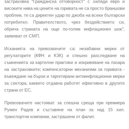
застраховка “Гражданска отговорност” с хиляди евро и
високите нива на цените на горивата не са просто браншови
проблем, те са директен удар по джоба на всеки български
потребител. Правителството, чрез бездействието си,
обрича страната на още по-голям инфлационен шок”,
заявяват от СМП.
Исканията на превозвачите са: незабавни мерки от
регулаторите (КФН и КЗК) и спешно разследване на
съмненията за картелни практики и изкривяване на пазара
на застраховките; компенсаторни механизми за горивата -
въвеждане на бързи и таргетирани антиинфлационни мерки
за сектора, каквито отдавна работят ефективно в другите
страни от ЕС.
Превозвачите настояват за спешна среща при премиера
Румен Радев и съставяне на план за над 15 хил.
транспортни компании, застрашени от фалит.