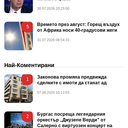
30.07.2026 20:25:00
Времето през август: Горещ въздух
5
от Африка носи 40-градусови жеги
31.07.2026 08:54:33
Най-Коментирани
Законова промяна предвижда
1
сделките с имоти да станат ад
07.08.2026 10:13:03
Бургас посреща легендарния
2
оркестър „Джузепе Верди“ от
Салерно с виртуозен концерт на