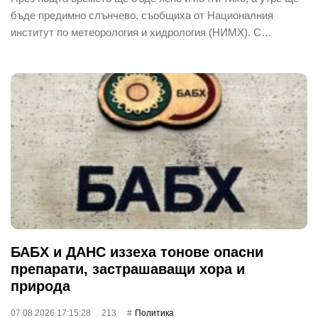
бъде предимно слънчево, съобщиха от Националния
институт по метеорология и хидрология (НИМХ). С…
БАБХ и ДАНС иззеха тонове опасни
препарати, застрашаващи хора и
природа
07.08.2026 17:15:28
213
Политика