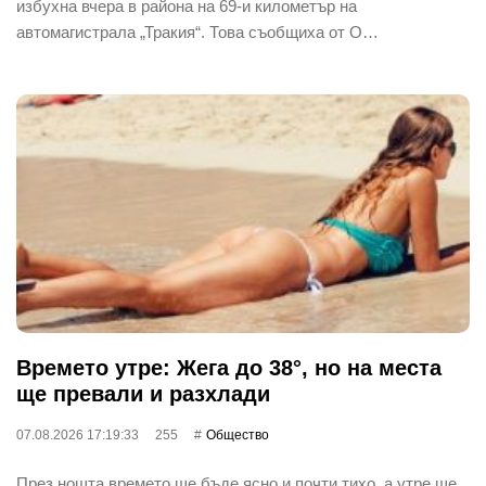
избухна вчера в района на 69-и километър на
автомагистрала „Тракия“. Това съобщиха от О…
Времето утре: Жега до 38°, но на места
ще превали и разхлади
07.08.2026 17:19:33
255
Общество
През нощта времето ще бъде ясно и почти тихо, а утре ще