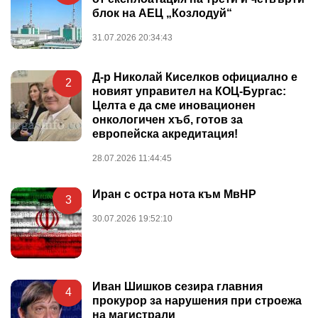
блок на АЕЦ „Козлодуй“
31.07.2026 20:34:43
Д-р Николай Киселков официално е
2
новият управител на КОЦ-Бургас:
Целта е да сме иновационен
онкологичен хъб, готов за
европейска акредитация!
28.07.2026 11:44:45
Иран с остра нота към МвНР
3
30.07.2026 19:52:10
Иван Шишков сезира главния
4
прокурор за нарушения при строежа
на магистрали