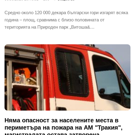
Средно около 120 000 декара български гори изгарят всяка
година – площ, сравнима с близо половината от
територията на Природен парк „Витоша&…
Няма опасност за населените места в
периметъра на пожара на АМ "Тракия",
магистралата остава затворена