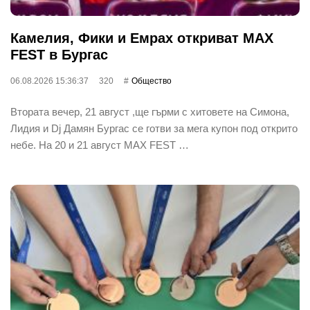
Камелия, Фики и Емрах откриват MAX
FEST в Бургас
06.08.2026 15:36:37
320
Общество
Втората вечер, 21 август ,ще гърми с хитовете на Симона,
Лидия и Dj Дамян Бургас се готви за мега купон под открито
небе. На 20 и 21 август MAX FEST …