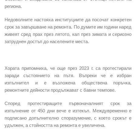
региона.
Недоволните настояха институциите да посочат конкретен
срок за завършване на ремонта. По думите им години наред
живеят сред прах през лятото, кал през зимата и сериозно
затруднен достъп до населените места.
Хората припомниха, че още през 2023 г. са протестирали
заради състоянието на пътя. Въпреки че е избран
изпълнител и е възложена обществена поръчка,
ремонтните дейности продължават с бавни темпове.
Според протестиращите първоначалният срок за
изпълнение от 450 дни вече е изтекъл. Междувременно е
подписано допълнително споразумение, с което срокът е
удължен, а стойността на ремонта е увеличена.