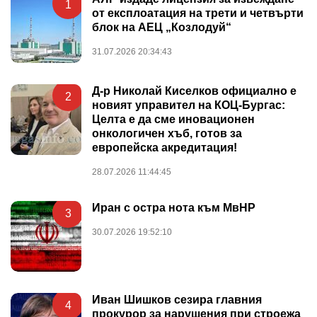
1
от експлоатация на трети и четвърти
блок на АЕЦ „Козлодуй“
31.07.2026 20:34:43
Д-р Николай Киселков официално е
2
новият управител на КОЦ-Бургас:
Целта е да сме иновационен
онкологичен хъб, готов за
европейска акредитация!
28.07.2026 11:44:45
Иран с остра нота към МвНР
3
30.07.2026 19:52:10
Иван Шишков сезира главния
4
прокурор за нарушения при строежа