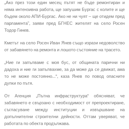
„Ако през този един месец пътят не бъде ремонтиран и
няма интензивна работа, ще запушим Бургас с колите и ще
бъдем около АПИ-Бургас. Ако не ни чуят – ще отидем пред
парламента", заяви пред БГНЕС жителят на село Росен
Тодор Гинев.
Кметът на село Росен Иван Янев също изрази недоволство
от забавянето на ремонта и лошото състояние на трасето.
„Ние ги запълваме с моя бус, от общината парични ни
дадоха и ние ги запълвахме, за да може да се движат, ама
то не може постоянно...“, каза Янев по повод опасните
дупки по пътя.
От Агенция „Пътна инфраструктура“ обясняват, че
забавянето е свързано с необходимост от препроектиране,
съгласуване между институции и извършване на
допълнителни строителни дейности. Оттам уверяват, че
работата по обекта продължава.