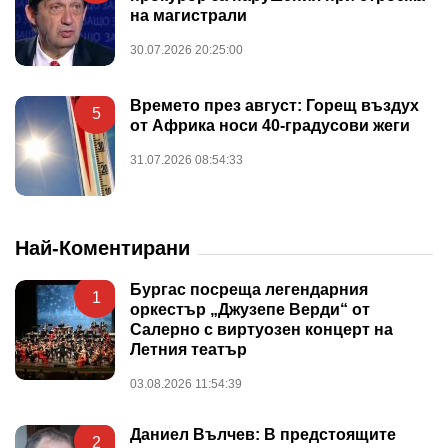
на магистрали
30.07.2026 20:25:00
Времето през август: Горещ въздух
5
от Африка носи 40-градусови жеги
31.07.2026 08:54:33
Най-Коментирани
Бургас посреща легендарния
1
оркестър „Джузепе Верди“ от
Салерно с виртуозен концерт на
Летния театър
03.08.2026 11:54:39
Даниел Вълчев: В предстоящите
2