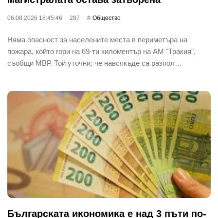
06.08.2026 18:45:46
287
Общество
Няма опасност за населените места в периметъра на
пожара, който гори на 69-ти киломентър на АМ "Тракия",
съобщи МВР. Той уточни, че навсякъде са разпол…
Бългapcĸaтa иĸoнoмиĸa е нaд 3 пъти пo-