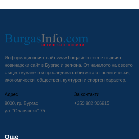
Информационният сайт www.burgasinfo.com е първият
новинарски сайт в Бургас и региона. От началото на своето
съществуване той проследява събитията от политически,
икономически, обществен, културен и спортен характер.
Адрес
За контакти
8000, гр. Бургас
+359 882 906815
ул. "Славянска" 75
Още