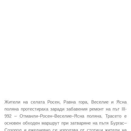
Жители на селата Росен, Равна гора, Веселие и Ясна
поляна протестираха заради забавения ремонт на път III-
992 – Отманли–Росен–Веселие–Ясна поляна. Трасето е
основен обходен маршрут при затваряне на пътя Бургас–
Созопол и ежедневно се използва от стотици жители на