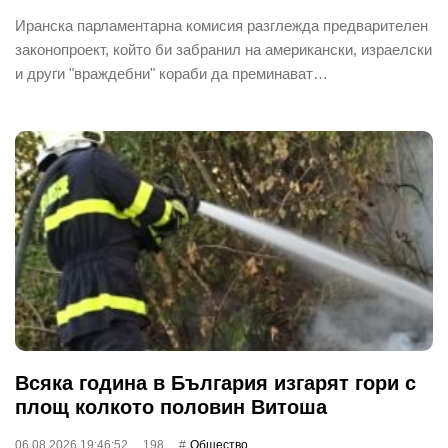
Иранска парламентарна комисия разглежда предварителен
законопроект, който би забранил на американски, израелски
и други "враждебни" кораби да преминават…
Всяка година в България изгарят гори с
площ колкото половин Витоша
06.08.2026 19:46:52
198
Общество