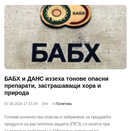
БАБХ и ДАНС иззеха тонове опасни
препарати, застрашаващи хора и
природа
07.08.2026 17:15:28
264
Политика
Големи количества опасни и забранени за продажба
продукти за растителна защита (ПРЗ) са иззети при
съвместни действия на Областна дирекция по