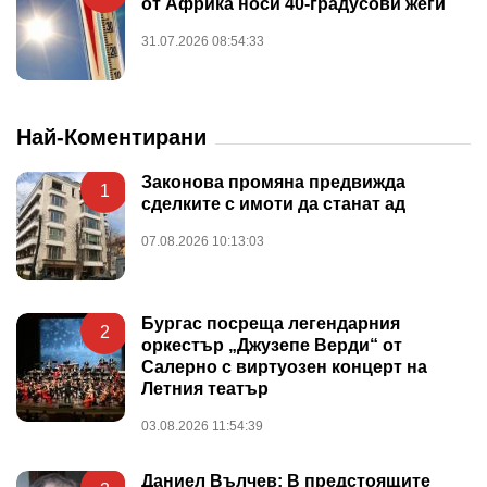
от Африка носи 40-градусови жеги
31.07.2026 08:54:33
Най-Коментирани
Законова промяна предвижда
1
сделките с имоти да станат ад
07.08.2026 10:13:03
Бургас посреща легендарния
2
оркестър „Джузепе Верди“ от
Салерно с виртуозен концерт на
Летния театър
03.08.2026 11:54:39
Даниел Вълчев: В предстоящите