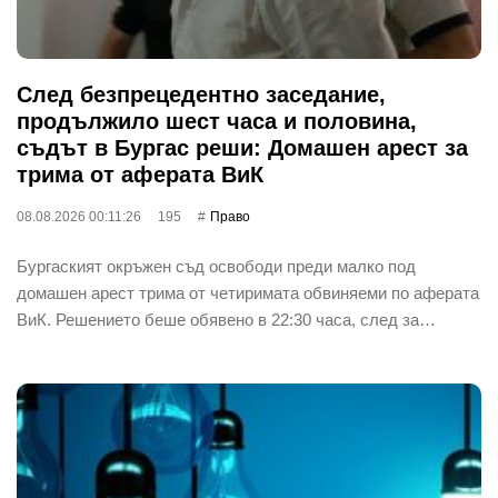
След безпрецедентно заседание,
продължило шест часа и половина,
съдът в Бургас реши: Домашен арест за
трима от аферата ВиК
08.08.2026 00:11:26
195
Право
Бургаският окръжен съд освободи преди малко под
домашен арест трима от четиримата обвиняеми по аферата
ВиК. Решението беше обявено в 22:30 часа, след за…