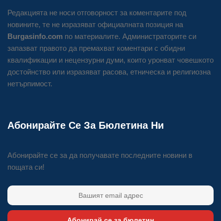
Редакцията не носи отговорност за коментарите под
новините, те не изразяват официалната позиция на
Burgasinfo.com
по материалите. Администраторите си
запазват правото да премахват коментари с обидни
квалификации и нецензурни думи, които уронват човешкото
достойнство или изразяват расова, етническа и религиозна
нетърпимост.
Абонирайте Се За Бюлетина Ни
Абонирайте се за да получавате последните новини в
пощата си!
Абонирай се за бюлетин