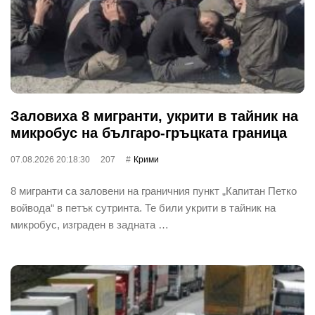
Заловиха 8 мигранти, укрити в тайник на
микробус на българо-гръцката граница
07.08.2026 20:18:30
207
Крими
8 мигранти са заловени на граничния пункт „Капитан Петко
войвода“ в петък сутринта. Те били укрити в тайник на
микробус, изграден в задната …