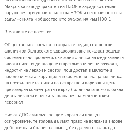
Мавров като подуправител на НЗОК е заради системни
нарушения при управлението на НЗОК и несправянето със
задълженията и обществените очаквания към НЗОК.
В мотивите се посочва:
Обществените нагласи на хората и редица експертни
анализи за българското здравеопазване показват редица
систематични проблеми, свързани с липса на медикаменти,
високи нива на доплащане и прекомерни лични разходи,
недостиг на лекари и сестри, лош достъп в малките и
населени места, корупция и неформални плащания, липса
на профилактика, липси на лекарства и вариращи цени,
прекомерна концентрация върху болничната помощ, бавна
дигитализация и ниски заплащания на медицинския
персонал.
Ние от ДПС смятаме, че щом хората си плащат
осигуровките, те трябва да имат право на всякакви видове
доболнична и болнична помощ, без да им се налага да