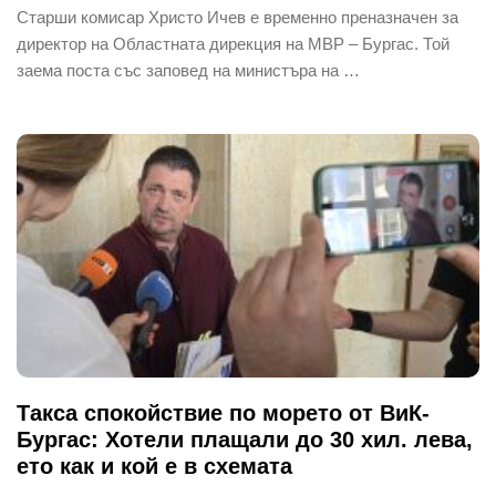
Старши комисар Христо Ичев е временно преназначен за
директор на Областната дирекция на МВР – Бургас. Той
заема поста със заповед на министъра на …
Такса спокойствие по морето от ВиК-
Бургас: Хотели плащали до 30 хил. лева,
ето как и кой е в схемата