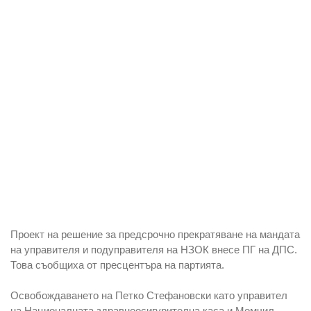
Проект на решение за предсрочно
прекратяване на мандата
на
управителя
и
подуправителя
на
НЗОК
внесе ПГ на
ДПС
.
Това съобщиха от пресцентъра на партията.
Освобождаването на Петко Стефановски
като управител
на Националната здравноосигурителна каса и Момчил