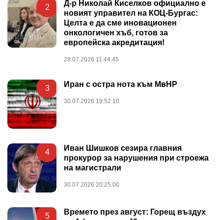
Д-р Николай Киселков официално е
2
новият управител на КОЦ-Бургас:
Целта е да сме иновационен
онкологичен хъб, готов за
европейска акредитация!
28.07.2026 11:44:45
Иран с остра нота към МвНР
3
30.07.2026 19:52:10
Иван Шишков сезира главния
4
прокурор за нарушения при строежа
на магистрали
30.07.2026 20:25:00
Времето през август: Горещ въздух
5