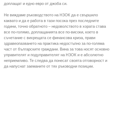
доплащат и едно евро от джоба си.
Не виждаме ръководството на НЗОК да е свършило
каквато и да е работа в тази посока през последните
години, точно обратното – недоволството в хората става
все по-голямо, доплащанията все по-високи, което в
съчетание с вихрещата се финансова криза, прави
здравеопазването на практика недостъпно за по-голяма
част от българските граждани. Вина за това носят основно
управителят и подуправителят на НЗОК и е абсолютно
неприемливо. Те следва да понесат своята отговорност и
да напуснат заеманите от тях ръководни позиции.