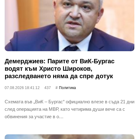
Демерджиев: Парите от ВиК-Бургас
водят към Христо Широков,
разследването няма да спре дотук
07.08.2026 18:41:12
437
Политика
Схемата във „ВиК – Бургас“ официално влезе в съда 21 дни
след операцията на МВР, като четирима души вече са с
обвинения за участие в о…