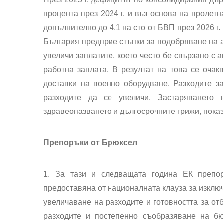
процента през 2024 г. и въз основа на пролетн
допълнително до 4,1 на сто от БВП през 2026 г.
България предприе стъпки за подобряване на а
увеличи заплатите, което често бе свързано с
работна заплата. В резултат на това се очакв
доставки на военно оборудване. Разходите з
разходите да се увеличи. Застаряването
здравеопазването и дългосрочните грижи, показ
Препоръки от Брюксел
1. За тази и следващата година ЕК препор
предоставяна от националната клауза за изключ
увеличаване на разходите и готовността за от
разходите и постепенно съобразяване на бю