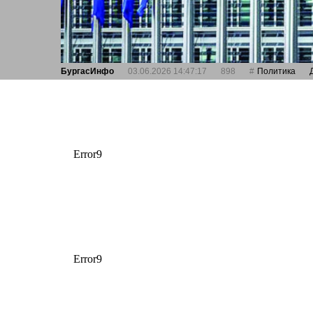
БургасИнфо
03.06.2026 14:47:17
898
Политика