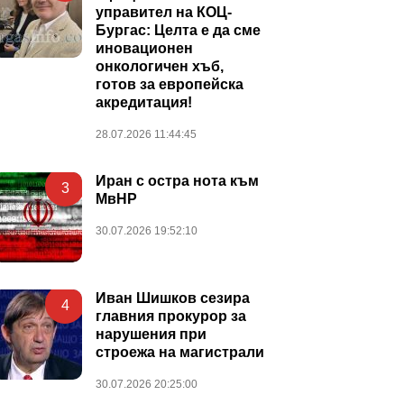
управител на КОЦ-
Бургас: Целта е да сме
иновационен
онкологичен хъб,
готов за европейска
акредитация!
28.07.2026 11:44:45
Иран с остра нота към
3
МвНР
30.07.2026 19:52:10
Иван Шишков сезира
4
главния прокурор за
нарушения при
строежа на магистрали
30.07.2026 20:25:00