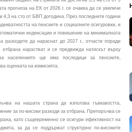
ата прогноза на ЕК от 2026 г. се очаква да се увеличи
 и 4,3 на сто от БВП догодина. През последните години
декватността на пенсиите и социалните осигуровки, и
 автоматични индексации и повишение на минималната
а разходите да нараснат до 2027 г., отчасти поради
а отбрана нарастват и се предвижда натискът върху
 на населението ще има последици за пенсиите,
ва оценката на комисията.
ъчва на нашата страна да използва гъвкавостта,
ение за по-високи разходи за отбрана. Препоръчва се
брана, като същевременно се осигури ефективност на
джета, за да се поддържат структурно по-високите