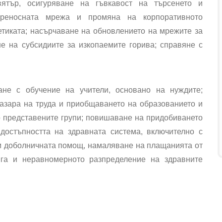
ятър, осигуряване на гъвкавост на търсенето и
опреносната мрежа и промяна на корпоративното
тиката; насърчаване на обновлението на мрежите за
е на субсидиите за изкопаемите горива; справяне с
ане с обучение на учители, основано на нуждите;
пазара на труда и приобщаването на образованието и
о представените групи; повишаване на придобиването
достъпността на здравната система, включително с
м доболничната помощ, намаляване на плащанията от
ига и неравномерното разпределение на здравните