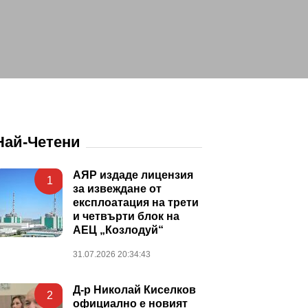
Най-Четени
АЯР издаде лицензия
1
за извеждане от
експлоатация на трети
и четвърти блок на
АЕЦ „Козлодуй“
31.07.2026 20:34:43
Д-р Николай Киселков
2
официално е новият