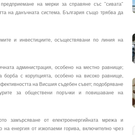
 предприемане на мерки за справяне със "сивата"
тта на данъчната система. България също трябва да
рмите и инвестициите, осъществявани по линия на
ичната администрация, особено на местно равнище;
а борба с корупцията, особено на високо равнище,
ефективността на Висшия съдебен съвет; подобряване
дурите за обществени поръчки и повишаване на
ото замърсяване от електроенергийната мрежа и
о на енергия от изкопаеми горива, включително чрез