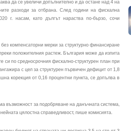
очаква да се увеличи допълнително и да остане над 4 на
ените разходи за отбрана. След години на фискална
20 г. насам, като дългът нараства по-бързо, сочи
 без компенсаторни мерки за структурно финансиране
реки положителния растеж. България може да изпита
е си по средносрочния фискално-структурен план при
ангажира с цел за структурен първичен дефицит от 1,8
дишна корекция от 0,16 процентни пункта, се допълва в
има възможност за подобряване на данъчната система,
 нейната цялостна справедливост, пише комисията.
авен бюджет на страната ни достигна 3,5 на сто от 3