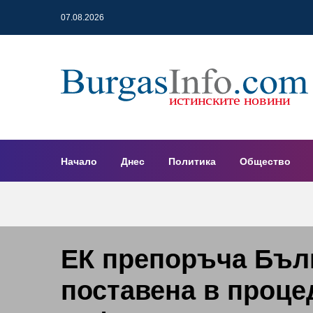
07.08.2026
Начало
Днес
Политика
Общество
ЕК препоръча Бъл
поставена в проце