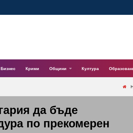
Бизнес
Крими
Общини
Култура
Образован
гария да бъде
дура по прекомерен