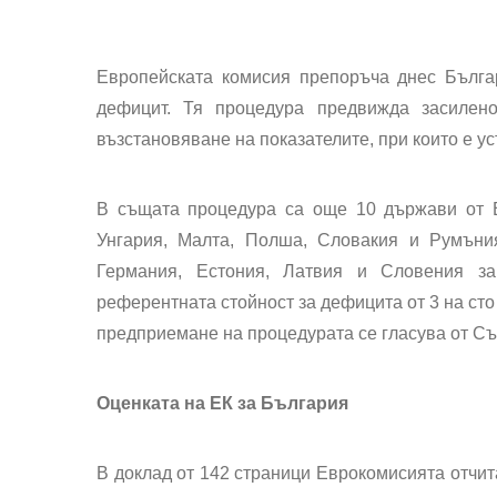
Европейската комисия препоръча днес Бълга
дефицит. Тя процедура предвижда засилен
възстановяване на показателите, при които е у
В същата процедура са още 10 държави от Е
Унгария, Малта, Полша, Словакия и Румъни
Германия, Естония, Латвия и Словения з
референтната стойност за дефицита от 3 на сто 
предприемане на процедурата се гласува от Съ
Оценката на ЕК за България
В доклад от 142 страници Еврокомисията отчи