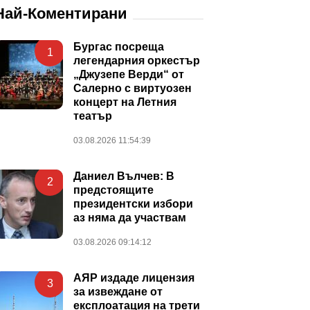
Най-Коментирани
Бургас посреща
1
легендарния оркестър
„Джузепе Верди“ от
Салерно с виртуозен
концерт на Летния
театър
03.08.2026 11:54:39
Даниел Вълчев: В
2
предстоящите
президентски избори
аз няма да участвам
03.08.2026 09:14:12
АЯР издаде лицензия
3
за извеждане от
експлоатация на трети