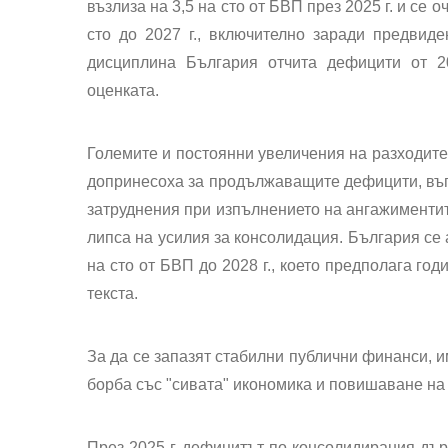
възлиза на 3,5 на сто от БВП през 2025 г. и се 
сто до 2027 г., включително заради предвид
дисциплина България отчита дефицити от 20
оценката.
Големите и постоянни увеличения на разходите
допринесоха за продължаващите дефицити, въп
затруднения при изпълнението на ангажиментит
липса на усилия за консолидация. България се 
на сто от БВП до 2028 г., което предполага го
текста.
За да се запазят стабилни публични финанси, 
борба със "сивата" икономика и повишаване на
През 2025 г. дефицитът по консолидирания държ