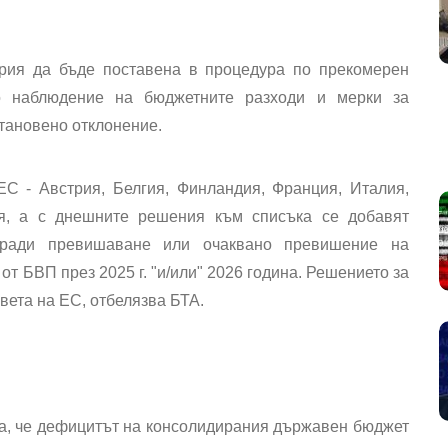
рия да бъде поставена в процедура по прекомерен
о наблюдение на бюджетните разходи и мерки за
становено отклонение.
С - Австрия, Белгия, Финландия, Франция, Италия,
я, а с днешните решения към списъка се добавят
аради превишаване или очаквано превишение на
от БВП през 2025 г. "и/или" 2026 година. Решението за
вета на ЕС, отбелязва БТА.
та, че дефицитът на консолидирания държавен бюджет