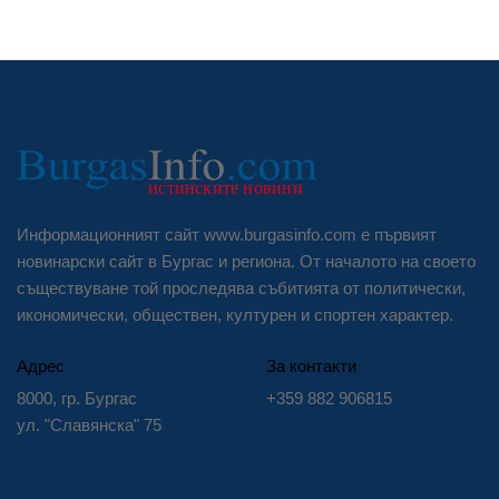
Информационният сайт www.burgasinfo.com е първият
новинарски сайт в Бургас и региона. От началото на своето
съществуване той проследява събитията от политически,
икономически, обществен, културен и спортен характер.
Адрес
За контакти
8000, гр. Бургас
+359 882 906815
ул. "Славянска" 75