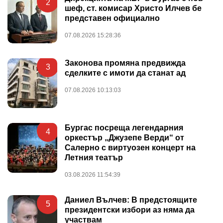
2
шеф, ст. комисар Христо Илчев бе
представен официално
07.08.2026 15:28:36
Законова промяна предвижда
3
сделките с имоти да станат ад
07.08.2026 10:13:03
Бургас посреща легендарния
4
оркестър „Джузепе Верди“ от
Салерно с виртуозен концерт на
Летния театър
03.08.2026 11:54:39
Даниел Вълчев: В предстоящите
5
президентски избори аз няма да
участвам