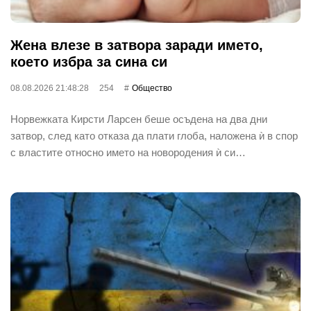
Жена влезе в затвора заради името,
което избра за сина си
08.08.2026 21:48:28
254
Общество
Норвежката Кирсти Ларсен беше осъдена на два дни
затвор, след като отказа да плати глоба, наложена ѝ в спор
с властите относно името на новородения ѝ си…