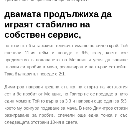
двамата продължиха да
играят стабилно на
собствен сервис,
но този път българският тенисист имаше по-силен край. Той
спечели 11-ия гейм и поведе с 6:5, след което взе
предимство в подаването на Мешник и успя да запише
първия си пробив в мача, реализиран и на първи сетпойнт.
Така българинът поведе с 2:1.
Димитров направи грешна стъпка на старта на четвъртия
сет и бе пробит от Меншик, но Григор не се предаде в нито
един момент. Той го върна за 3:3 и направи още един за 5:3,
което му осигури подаване за мача. В него Димитров отрази
разиграване за пробив, спечели още една точка и със
следващата отстрани 18-ия в света.