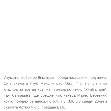
Изумителен Григор Димитров победи поставения под номер
15 в схемата Якуб Меншик със 7:6(5), 4:6, 7:5, 6:3 и се
класира за третия кръг на турнира по тенис "Уимбълдън".
Там българинът ще срещне италианеца Матео Беретини,
който по-рано се наложи с 6:4, 7:5, 3:6, 6:3 срещу 20-ия в
схемата Артюр Филс, предаде БТА.