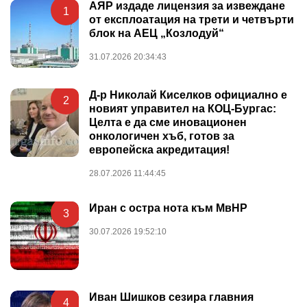
АЯР издаде лицензия за извеждане
1
от експлоатация на трети и четвърти
блок на АЕЦ „Козлодуй“
31.07.2026 20:34:43
Д-р Николай Киселков официално е
2
новият управител на КОЦ-Бургас:
Целта е да сме иновационен
онкологичен хъб, готов за
европейска акредитация!
28.07.2026 11:44:45
Иран с остра нота към МвНР
3
30.07.2026 19:52:10
Иван Шишков сезира главния
4