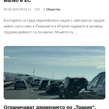
малко в ЕС
09.08.2026 09:52:13
220
Общество
Българите са сред европейските нации с най-кратък трудов
живот, като само в Румъния и в Италия годините в активна
трудова дейност са по-малко. Мъжете пъ…
Ограничават движението по „Тракия“,