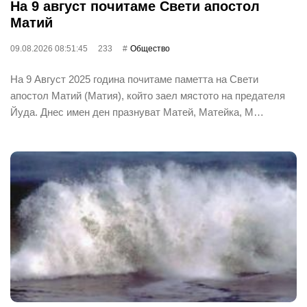
На 9 август почитаме Свети апостол
Матий
09.08.2026 08:51:45
233
Общество
На 9 Август 2025 година почитаме паметта на Свети
апостол Матий (Матия), който заел мястото на предателя
Йуда. Днес имен ден празнуват Матей, Матейка, М…