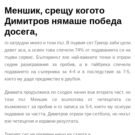
Меншик, срещу когото
Димитров нямаше победа
досега,
го затрудни много и този път. В първия сет Григор заби цели
девет аса, а освен това спечели 74% от подаванията си на
първи сервис. Българинът взе най-важните точки и отрази
седем разигравания за пробив, а в тайбрека спечели
подаването на съперника за 4-4 и в последствие за 7-5,
което му даде предимство в двубоя.
Двамата продължиха по сходен начин във втората част, но
този път Меншик се възползва от четвъртата си
възможност за пробив и го записа за 5:4, което му осигури
подаване за частта. Димитров отрази три сетбола, но чехът
взе четвъртия и изравни резултата.
Третият сет не промени нищо на старта и