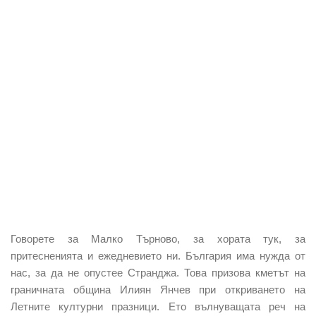
Говорете за Малко Търново, за хората тук, за
притесненията и ежедневието ни. България има нужда от
нас, за да не опустее Странджа. Това призова кметът на
граничната община Илиян Янчев при откриването на
Летните културни празници. Ето вълнуващата реч на