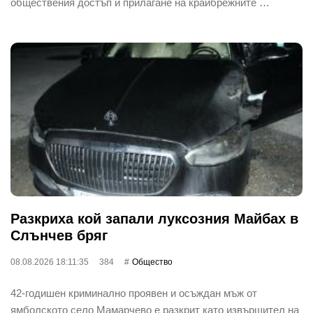
обществения достъп и прилагане на крайбрежните …
Разкриха кой запали луксозния Майбах в
Слънчев бряг
08.08.2026 18:11:35
384
Общество
42-годишен криминално проявен и осъждан мъж от
ямболското село Мамарчево е разкрит като извършител на