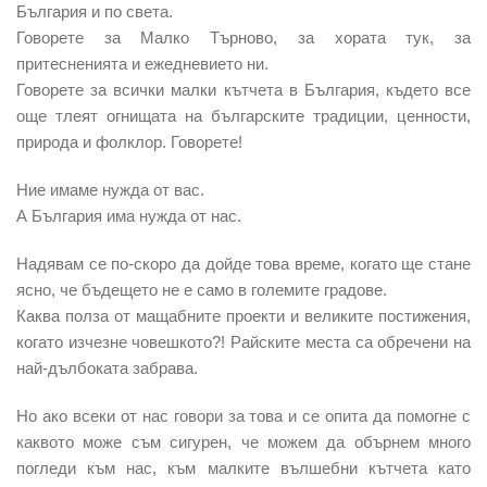
България и по света.
Говорете за Малко Търново, за хората тук, за
притесненията и ежедневието ни.
Говорете за всички малки кътчета в България, където все
още тлеят огнищата на българските традиции, ценности,
природа и фолклор. Говорете!
Ние имаме нужда от вас.
А България има нужда от нас.
Надявам се по-скоро да дойде това време, когато ще стане
ясно, че бъдещето не е само в големите градове.
Каква полза от мащабните проекти и великите постижения,
когато изчезне човешкото?! Райските места са обречени на
най-дълбоката забрава.
Но ако всеки от нас говори за това и се опита да помогне с
каквото може съм сигурен, че можем да обърнем много
погледи към нас, към малките вълшебни кътчета като