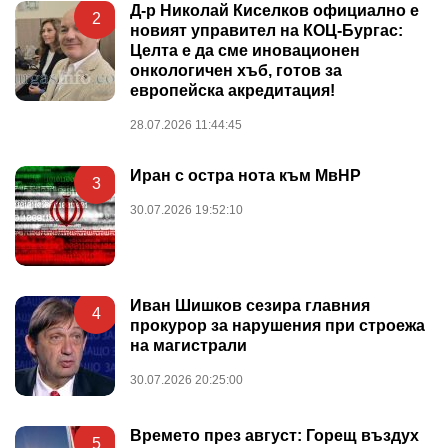
Д-р Николай Киселков официално е
2
новият управител на КОЦ-Бургас:
Целта е да сме иновационен
онкологичен хъб, готов за
европейска акредитация!
28.07.2026 11:44:45
Иран с остра нота към МвНР
3
30.07.2026 19:52:10
Иван Шишков сезира главния
4
прокурор за нарушения при строежа
на магистрали
30.07.2026 20:25:00
Времето през август: Горещ въздух
5