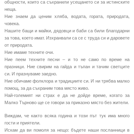
общности, които са съхранили усещането си за истинските
неща.
Ние знаем да ценим хляба, водата, гората, природата,
човека.
Нашите бащи и майки, дядовци и баби са били благодарни
за това, което имат. Изхранвали са се с труда си и даровете
от природата.
Ние имаме техните очи.
Ние пеем техните песни – и то не само по време на
празници. Ние свирим на гайда и тъпан и тачим светците
си. И празнуваме заедно.
Ние обичаме фолклора и традициите си. И ни трябва малко
помощ, за да съхраним това място живо.
Най-големият ни страх е да не дойде време, когато за
Малко Търново ще се говори за приказно място без жители.
Виждам, че както всяка година и този път тук има много
гости и приятели.
Искам да ви помоля за нещо: бъдете наши посланници в