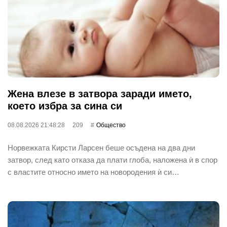
Жена влезе в затвора заради името,
което избра за сина си
08.08.2026 21:48:28
209
Общество
Норвежката Кирсти Ларсен беше осъдена на два дни
затвор, след като отказа да плати глоба, наложена ѝ в спор
с властите относно името на новородения ѝ си…