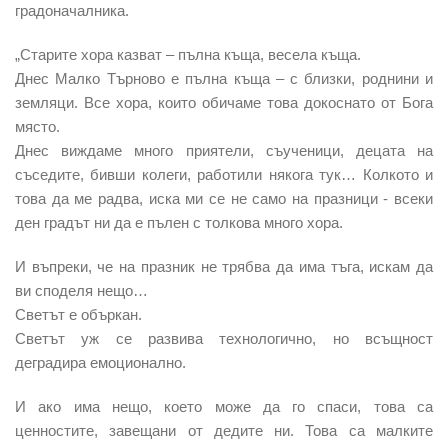
градоначалника.
„Старите хора казват – пълна къща, весела къща.
Днес Малко Търново е пълна къща – с близки, роднини и
земляци. Все хора, които обичаме това докоснато от Бога
място.
Днес виждаме много приятели, съученици, децата на
съседите, бивши колеги, работили някога тук… Колкото и
това да ме радва, иска ми се не само на празници - всеки
ден градът ни да е пълен с толкова много хора.
И въпреки, че на празник не трябва да има тъга, искам да
ви споделя нещо…
Светът е объркан.
Светът уж се развива технологично, но всъщност
деградира емоционално.
И ако има нещо, което може да го спаси, това са
ценностите, завещани от дедите ни. Това са малките