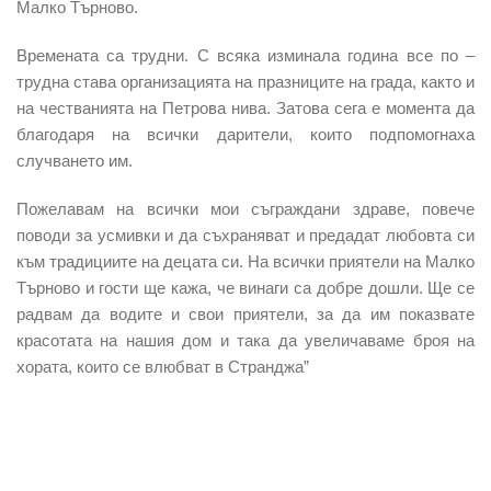
Малко Търново.
Времената са трудни. С всяка изминала година все по –
трудна става организацията на празниците на града, както и
на честванията на Петрова нива. Затова сега е момента да
благодаря на всички дарители, които подпомогнаха
случването им.
Пожелавам на всички мои съграждани здраве, повече
поводи за усмивки и да съхраняват и предадат любовта си
към традициите на децата си. На всички приятели на Малко
Търново и гости ще кажа, че винаги са добре дошли. Ще се
радвам да водите и свои приятели, за да им показвате
красотата на нашия дом и така да увеличаваме броя на
хората, които се влюбват в Странджа”