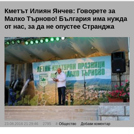
Кметът Илиян Янчев: Говорете за
Малко Търново! България има нужда
от нас, за да не опустее Странджа
23.08.2016 21:29:46
2795
Общество
Добави коментар