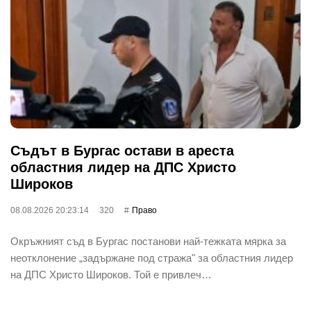
Съдът в Бургас остави в ареста
областния лидер на ДПС Христо
Широков
08.08.2026 20:23:14
320
Право
Окръжният съд в Бургас постанови най-тежката мярка за
неотклонение „задържане под стража" за областния лидер
на ДПС Христо Широков. Той е привлеч…