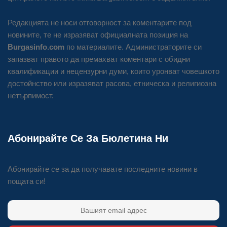
Редакцията не носи отговорност за коментарите под
новините, те не изразяват официалната позиция на
Burgasinfo.com
по материалите. Администраторите си
запазват правото да премахват коментари с обидни
квалификации и нецензурни думи, които уронват човешкото
достойнство или изразяват расова, етническа и религиозна
нетърпимост.
Абонирайте Се За Бюлетина Ни
Абонирайте се за да получавате последните новини в
пощата си!