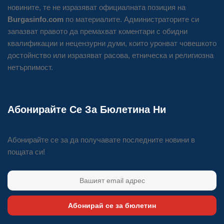
новините, те не изразяват официалната позиция на
Burgasinfo.com
по материалите. Администраторите си
запазват правото да премахват коментари с обидни
квалификации и нецензурни думи, които уронват човешкото
достойнство или изразяват расова, етническа и религиозна
нетърпимост.
Абонирайте Се За Бюлетина Ни
Абонирайте се за да получавате последните новини в
пощата си!
Абонирай се за бюлетин