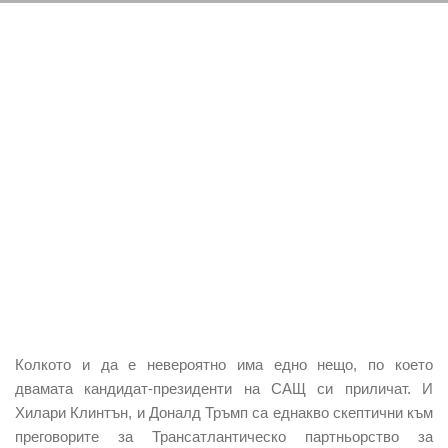
Колкото и да е невероятно има едно нещо, по което
двамата кандидат-президенти на САЩ си приличат. И
Хилари Клинтън, и Доналд Тръмп са еднакво скептични към
преговорите за Трансатлантическо партньорство за