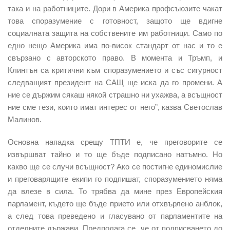
така и на работниците. Дори в Америка профсъюзите чакат
това споразумение с готовност, защото ще вдигне
социалната защита на собствените им работници. Само по
едно нещо Америка има по-висок стандарт от нас и то е
свързано с авторското право. В момента и Тръмп, и
Клинтън са критични към споразумението и със сигурност
следващият президент на САЩ ще иска да го промени. А
ние се държим сякаш някой страшно ни ухажва, а всъщност
ние сме тези, които имат интерес от него”, казва Светослав
Малинов.
Основна нападка срещу ТПТИ е, че преговорите се
извършват тайно и то ще бъде подписано натъмно. Но
какво ще се случи всъщност? Ако се постигне единомислие
и преговарящите екипи го подпишат, споразумението няма
да влезе в сила. То трябва да мине през Европейския
парламент, където ще бъде прието или отхвърлено анблок,
а след това преведено и гласувано от парламентите на
отделните държави. Предполага се, че от подписването до