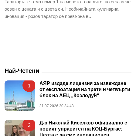
Тараторът е тема номер 1 на морето това лято, но сега вече
освен с цената и с цвета си. Необичайната кулинарна
иновация - розов таратор се превърна в…
Най-Четени
АЯР издаде лицензия за извеждане
1
от експлоатация на трети и четвърти
блок на АЕЦ „Козлодуй“
31.07.2026 20:34:43
Д-р Николай Киселков официално е
2
новият управител на КОЦ-Бургас:
Целта е да сме иновационен