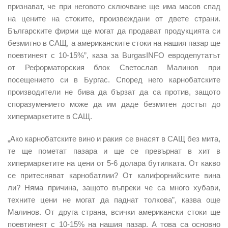
признават, че при неговото сключване ще има масов спад
на цените на стоките, произвеждани от двете страни.
Българските фирми ще могат да продават продукцията си
безмитно в САЩ, а американските стоки на нашия пазар ще
поевтинеят с 10-15%”, каза за BurgasINFO евродепутатът
от Реформаторския блок Светослав Малинов при
посещението си в Бургас. Според него карнобатските
производители не бива да бързат да са против, защото
споразумението може да им даде безмитен достъп до
хипермаркетите в САЩ.
„Ако карнобатските вино и ракия се внасят в САЩ без мита,
те ще пометат пазара и ще се превърнат в хит в
хипермаркетите на цени от 5-6 долара бутилката. От какво
се притесняват карнобатлии? От калифорнийските вина
ли? Няма причина, защото въпреки че са много хубави,
техните цени не могат да паднат толкова”, казва още
Малинов. От друга страна, всички американски стоки ще
поевтинеят с 10-15% на нашия пазар. А това са основно