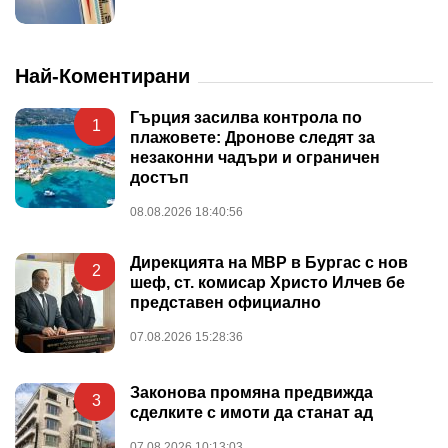
Най-Коментирани
Гърция засилва контрола по
1
плажовете: Дронове следят за
незаконни чадъри и ограничен
достъп
08.08.2026 18:40:56
Дирекцията на МВР в Бургас с нов
2
шеф, ст. комисар Христо Илчев бе
представен официално
07.08.2026 15:28:36
Законова промяна предвижда
3
сделките с имоти да станат ад
07.08.2026 10:13:03