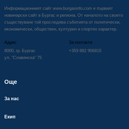
Информационният сайт www.burgasinfo.com е първият
новинарски сайт в Бургас и региона. От началото на своето
съществуване той проследява събитията от политически,
икономически, обществен, културен и спортен характер.
Адрес
За контакти
8000, гр. Бургас
+359 882 906815
ул. "Славянска" 75
Още
За нас
Екип