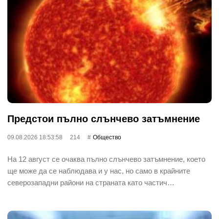
Предстои пълно слънчево затъмнение
09.08.2026 18:53:58
214
Общество
На 12 август се очаква пълно слънчево затъмнение, което
ще може да се наблюдава и у нас, но само в крайните
северозападни райони на страната като частич…