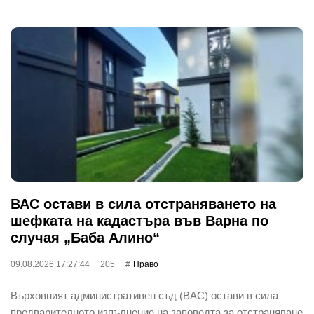
ВАС остави в сила отстраняването на
шефката на кадастъра във Варна по
случая „Баба Алино“
09.08.2026 17:27:44
205
Право
Върховният административен съд (ВАС) остави в сила
предварителното изпълнение на заповедта за отстраняване