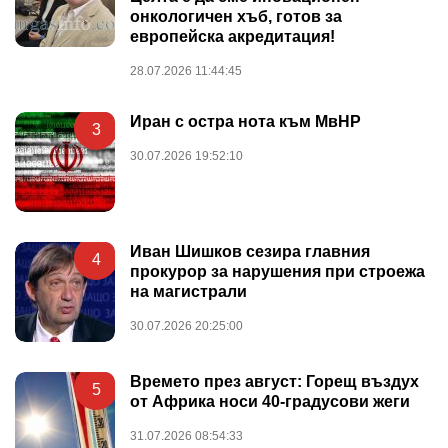
онкологичен хъб, готов за
европейска акредитация!
28.07.2026 11:44:45
Иран с остра нота към МвНР
3
30.07.2026 19:52:10
Иван Шишков сезира главния
4
прокурор за нарушения при строежа
на магистрали
30.07.2026 20:25:00
Времето през август: Горещ въздух
5
от Африка носи 40-градусови жеги
31.07.2026 08:54:33