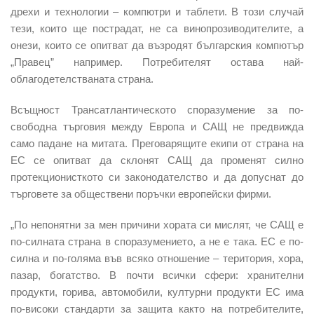
дрехи и технологии – компютри и таблети. В този случай
тези, които ще пострадат, не са винопрозиводителите, а
онези, които се опитват да възродят българския компютър
„Правец” например. Потребителят остава най-
облагодетелстваната страна.
Всъщност Трансатлантическото споразумение за по-
свободна търговия между Европа и САЩ не предвижда
само падане на митата. Преговарящите екипи от страна на
ЕС се опитват да склонят САЩ да променят силно
протекционисткото си законодателство и да допуснат до
търговете за обществени поръчки европейски фирми.
„По непонятни за мен причини хората си мислят, че САЩ е
по-силната страна в споразумението, а не е така. ЕС е по-
силна и по-голяма във всяко отношение – територия, хора,
пазар, богатство. В почти всички сфери: хранителни
продукти, горива, автомобили, културни продукти ЕС има
по-високи стандарти за защита както на потребителите,