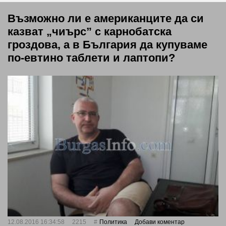
Възможно ли е американците да си
казват „чиърс” с карнобатска
гроздова, а в България да купуваме
по-евтино таблети и лаптопи?
12.08.2016 16:34:58
2215
Политика
Добави коментар