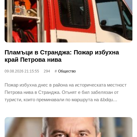
Пламъци в Странджа: Пожар избухна
край Петрова нива
09.08.2026 21:15:55
294
Общество
Пожар избухна днес в района на историческата местност
Петрова нива в Странджа. Огънят е бил забелязан от
туристи, които преминавали по маршрута на &bdqu…