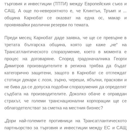
търговия и инвестиции (ТПТИ) между Европейския съюз и
САЩ. А още по-невероятното е, че Клинтън, Тръмп и ...
община Карнобат се оказват на една ос, макар и
проявявайки различни резерви по темата.
Преди месец Карнобат даде заявка, че ще се превърне в
третата българска община, която ще каже „не“ на
Трансатлантическото споразумение, което в момента е
процес на договаряне. Според градоначалника Георги
Димитров производителите в региона трябва да бъдат
категорично защитени, защото в Карнобат се отглеждат
стотици декари с лозя, зърно, череши, ябълки, праскови и
не бива да се допуска подобни споразумения да определят
съдбата на производителите. Доколко обаче е оправдан
страхът, че големи транснационални корпорации ще се
облагодетелстват за сметка на местния бизнес?
„Дори най-големите противници на Трансатлантическото
партньорство за търговия и инвестиции между ЕС и САЩ