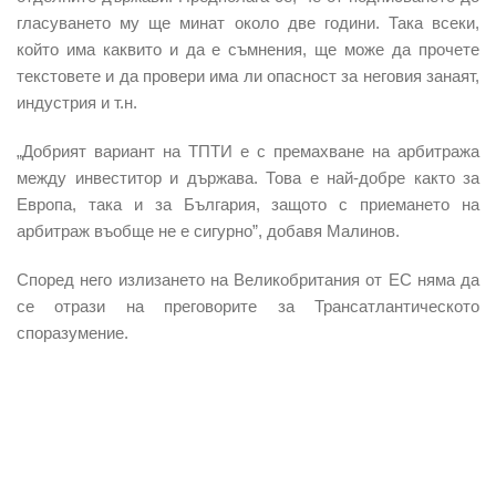
гласуването му ще минат около две години. Така всеки,
който има каквито и да е съмнения, ще може да прочете
текстовете и да провери има ли опасност за неговия занаят,
индустрия и т.н.
„Добрият вариант на ТПТИ е с премахване на арбитража
между инвеститор и държава. Това е най-добре както за
Европа, така и за България, защото с приемането на
арбитраж въобще не е сигурно”, добавя Малинов.
Според него излизането на Великобритания от ЕС няма да
се отрази на преговорите за Трансатлантическото
споразумение.