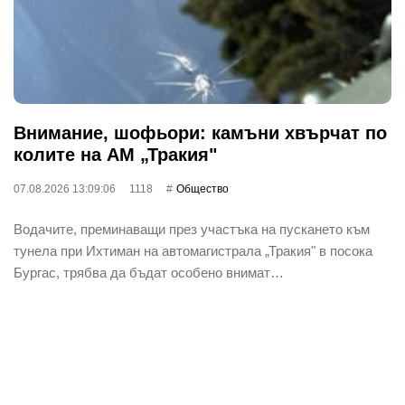
Внимание, шофьори: камъни хвърчат по
колите на АМ „Тракия"
07.08.2026 13:09:06
1118
Общество
Водачите, преминаващи през участъка на пускането към
тунела при Ихтиман на автомагистрала „Тракия" в посока
Бургас, трябва да бъдат особено внимат…