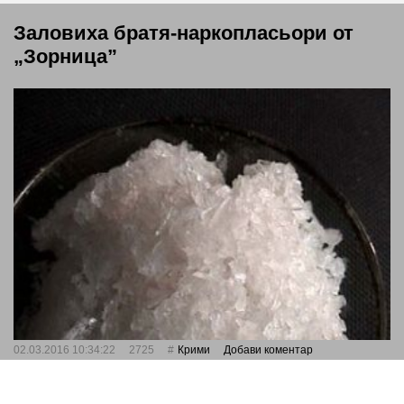
Заловиха братя-наркопласьори от
„Зорница”
02.03.2016 10:34:22
2725
Крими
Добави коментар