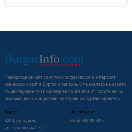
Информационният сайт www.burgasinfo.com е първият
новинарски сайт в Бургас и региона. От началото на своето
съществуване той проследява събитията от политически,
икономически, обществен, културен и спортен характер.
Адрес
За контакти
8000, гр. Бургас
+359 882 906815
ул. "Славянска" 75