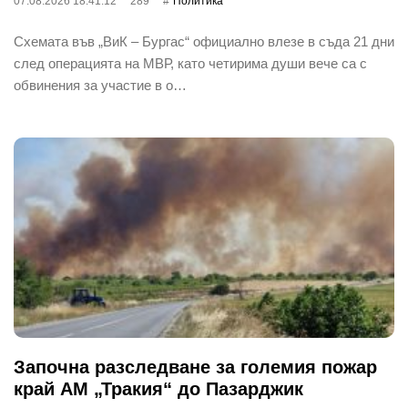
07.08.2026 18:41:12
289
Политика
Схемата във „ВиК – Бургас“ официално влезе в съда 21 дни
след операцията на МВР, като четирима души вече са с
обвинения за участие в о…
Започна разследване за големия пожар
край АМ „Тракия“ до Пазарджик