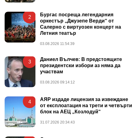
Бургас посреща легендарния
2
оркестър „Джузепе Верди“ от
Салерно с виртуозен концерт на
Летния театър
03.08.2026 11:54:39
Даниел Вълчев: В предстоящите
3
президентски избори аз няма да
участвам
03.08.2026 09:14:12
АЯР издаде лицензия за извеждане
4
от експлоатация на трети и четвърти
блок на АЕЦ „Козлодуй“
31.07.2026 20:34:43