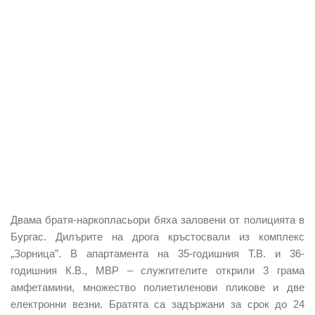
Двама братя-наркопласьори бяха заловени от полицията в
Бургас. Дилърите на дрога кръстосвали из комплекс
„Зорница”. В апартамента на 35-годишния Т.В. и 36-
годишния К.В., МВР – служгителите открили 3 грама
амфетамини, множество полиетиленови пликове и две
електронни везни. Братята са задържани за срок до 24