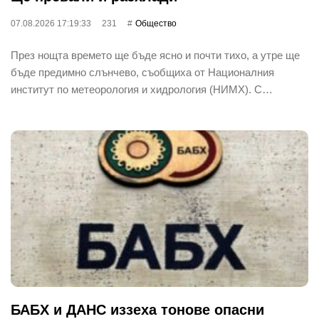
07.08.2026 17:19:33
231
Общество
През нощта времето ще бъде ясно и почти тихо, а утре ще
бъде предимно слънчево, съобщиха от Националния
институт по метеорология и хидрология (НИМХ). С…
БАБХ и ДАНС иззеха тонове опасни