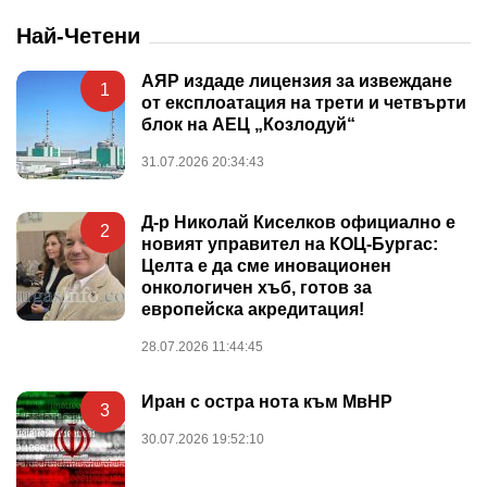
Най-Четени
АЯР издаде лицензия за извеждане
1
от експлоатация на трети и четвърти
блок на АЕЦ „Козлодуй“
31.07.2026 20:34:43
Д-р Николай Киселков официално е
2
новият управител на КОЦ-Бургас:
Целта е да сме иновационен
онкологичен хъб, готов за
европейска акредитация!
28.07.2026 11:44:45
Иран с остра нота към МвНР
3
30.07.2026 19:52:10