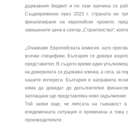
държавния бюджет и по тази причина се раб
Същевременно през 2023 г. страната ни тр
финализиране на европейски проекти, пр
завишените цени в сектор „Строителство“, коет
„
Очакваме Европейската комисия, като прегов
всички специфики. България се довери изцяло
представител. В същото време един упълномоще
на доверилата се държава членка, а сега, за п
нашите интереси. България е направила ясн
няма да доведат до допълнително финансов
заплащане ще представлява ново задължение з
Той заяви още, че липсата на гъвкавост в 
епидемичната ситуация е променена и това сл
производителите.