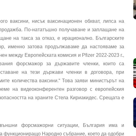
го ваксини, нисък ваксинационен обхват, липса на
продажба. По-нататъшно получаване и заплащане на
щане на такса за отказ, е ирационално. Българските
вор, именно затова продължаваме да настояваме за
ен между Европейската комисия и Pfizer 2022-2023 г.,
вания форсмажор за държавите членки, които са
оставане на тези държави членки в договора, при
ите количества ваксини.“ Това заяви министърът на
реме на видеоконферентен разговор с европейския
зопасността на храните Стела Кириакидес. Срещата е
 външни форсмажорни ситуации, България има и
ма функциониращо Народно събрание, което да одобри