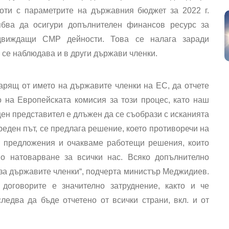
оти с параметрите на държавния бюджет за 2022 г.
ябва да осигури допълнителен финансов ресурс за
едвиждащи СМР дейности. Това се налага заради
о се наблюдава и в други държави членки.
арящ от името на държавите членки на ЕС, да отчете
 на Европейската комисия за този процес, като наш
н представител е длъжен да се съобрази с исканията
ореден път, се предлага решение, което противоречи на
и предложения и очакваме работещи решения, които
о натоварване за всички нас. Всяко допълнително
а държавите членки“, подчерта министър Меджидиев.
договорите е значително затруднение, както и че
едва да бъде отчетено от всички страни, вкл. и от