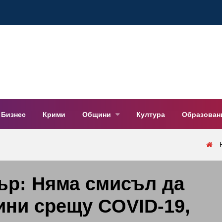
Бизнес
Крими
Общини
Култура
Образован
ър: Няма смисъл да
ини срещу COVID-19,