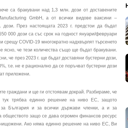
ече са бракувани над 1,3 млн. дози от доставените
 Manufacturing GmbH, а от всички видове ваксини –
 дози. През настоящата 2023 г. предстои да бъдат
 650 000 дози са със срок на годност януари/февруари
ини срещу COVID-19 многократно надхвърлят търсенето
 е ясно, че тези количества също ще бъдат бракувани.
ни, че през 2023 г. ще бъдат доставяни бустерни дози,
%, т.е. не е рационално да се поръчват бустерни дози
дат приложени.
ите граждани и ще ги отстоявам докрай. Разбираме, че
о тук трябва единно решение на ниво ЕС, защото
 за България и за всички държави членки, а и за
а обществото защо се дава огромен финансов ресурс
 унищожени. Ако няма единно решение на ниво ЕС, Ви