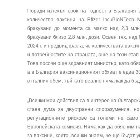
Поради изтекъл срок на годност в България в
количества ваксини на Pfizer Inc./BioNTech
бракувани до момента са малко над 2,3 млн.
бракувани близо 2,8 млн. дози. Освен тях, над
2024 г. и предвид факта, че количествата вакс
и потребностите на страната, още на този етап
Това посочи още здравният министър, като обяс
а в България ваксинационният обхват е едва 30
в пълния обем, тъй като реално няма как да бъ
„Всички мои действия са в интерес на българск
става дума за двустранни споразумения, н
репутационните рискове са големи не само
Европейската комисия. Няма как да обясним н
за ваксини, които, всички знаем, че ще бъдат