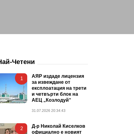
Най-Четени
АЯР издаде лицензия
1
за извеждане от
експлоатация на трети
и четвърти блок на
АЕЦ „Козлодуй“
31.07.2026 20:34:43
Д-р Николай Киселков
2
официално е новият