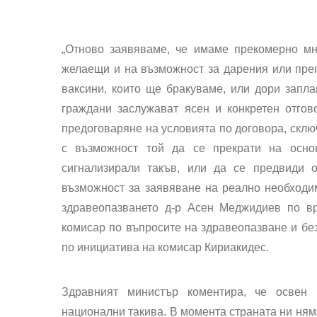
„Отново заявяваме, че имаме прекомерно мно
желаещи и на възможност за дарения или пре
ваксини, които ще бракуваме, или дори запла
граждани заслужават ясен и конкретен отго
предоговаряне на условията по договора, сключ
с възможност той да се прекрати на осно
сигнализирали такъв, или да се предвиди 
възможност за заявяване на реално необходим
здравеопазването д-р Асен Меджидиев по в
комисар по въпросите на здравеопазване и бе
по инициатива на комисар Кириакидес.
Здравният министър коментира, че освен
национални такива. В момента страната ни ня