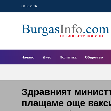
08.08.2026
Начало
Днес
Политика
Общество
Здравният минист
плащаме още вакс