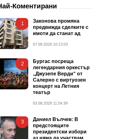
Най-Коментирани
Законова промяна
1
предвижда сделките с
имоти да станат ад
07.08.2026 10:13:03
Бургас посреща
2
легендарния оркестър
„Джузепе Верди“ от
Салерно с виртуозен
концерт на Летния
театър
03.08.2026 11:54:39
Даниел Вълчев: В
3
предстоящите
президентски избори
аз няма да участвам