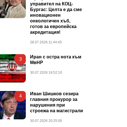
управител на КОЦ-
Бургас: Целта е да сме
иновационен
онкологичен хъб,
готов за европейска
акредитация!
28.07.2026 11:44:45
Иран с остра нота към
3
МвНР
30.07.2026 19:52:10
Иван Шишков сезира
4
главния прокурор за
нарушения при
строежа на магистрали
30.07.2026 20:25:00