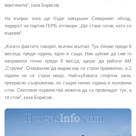
мантинела”, каза Борисов.
На въпрос кога ще бъде завършен Северният обход,
лидерът на партия ГЕРБ отговори: „Ще стане готов, като се
върнем”.
„Когато фактите говорят, всички мълчат. Тук бяхме преди 6
месеца, преди година, едно и също. Ние щяхме да сме го
направили точно преди 8 месца, щеше да работи АМ
„Струма”. Очаквахме да видим как се строи праивилно, а 2
години не се строи нищо. Най-хубавата спортна зала,
прекрасно съоръжение, по същия начин година и половина
стои. Световни първенства можеха да се провеждат тук, а
тя стои”, каза Борисов.