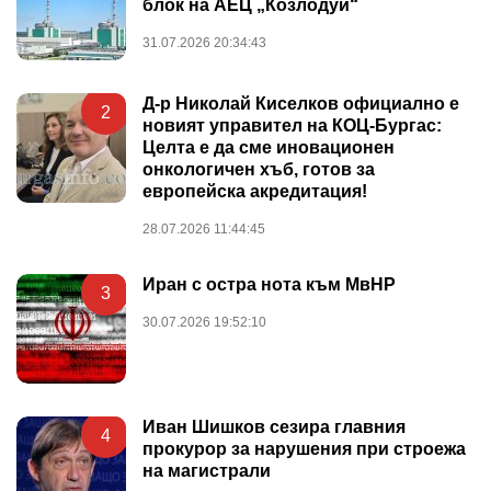
блок на АЕЦ „Козлодуй“
31.07.2026 20:34:43
Д-р Николай Киселков официално е
2
новият управител на КОЦ-Бургас:
Целта е да сме иновационен
онкологичен хъб, готов за
европейска акредитация!
28.07.2026 11:44:45
Иран с остра нота към МвНР
3
30.07.2026 19:52:10
Иван Шишков сезира главния
4
прокурор за нарушения при строежа
на магистрали