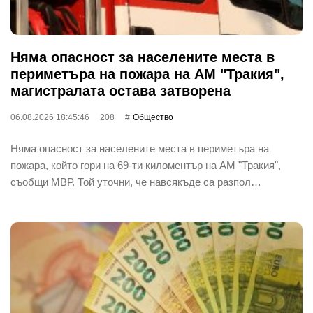
Няма опасност за населените места в
периметъра на пожара на АМ "Тракия",
магистралата остава затворена
06.08.2026 18:45:46
208
Общество
Няма опасност за населените места в периметъра на
пожара, който гори на 69-ти киломентър на АМ "Тракия",
съобщи МВР. Той уточни, че навсякъде са разпол…