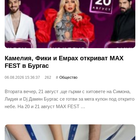
Камелия, Фики и Емрах откриват MAX
FEST в Бургас
06.08.2026 15:36:37
262
Общество
Втората вечер, 21 август ,ще гърми с хитовете на Симона,
Лидия и Dj Дамян Бургас се готви за мега купон под открито
небе. На 20 и 21 август MAX FEST …