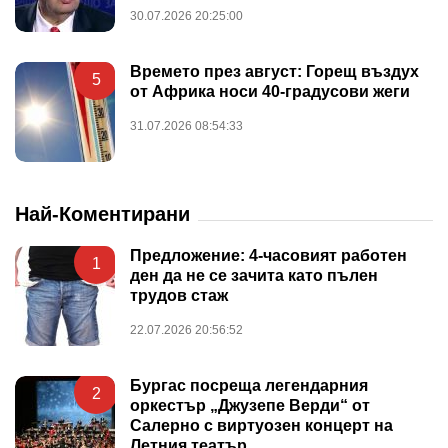
30.07.2026 20:25:00
Времето през август: Горещ въздух
5
от Африка носи 40-градусови жеги
31.07.2026 08:54:33
Най-Коментирани
Предложение: 4-часовият работен
1
ден да не се зачита като пълен
трудов стаж
22.07.2026 20:56:52
Бургас посреща легендарния
2
оркестър „Джузепе Верди“ от
Салерно с виртуозен концерт на
Летния театър