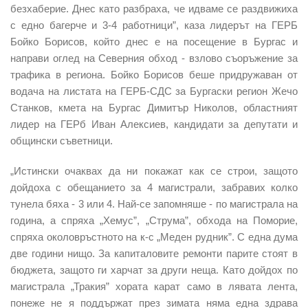
безхаберие. Днес като разбраха, че идваме се раздвижиха
с едно багерче и 3-4 работници”, каза лидерът на ГЕРБ
Бойко Борисов, който днес е на посещение в Бургас и
направи оглед на Северния обход - взлово съоръжение за
трафика в региона. Бойко Борисов беше придружаван от
водача на листата на ГЕРБ-СДС за Бургаски регион Жечо
Станков, кмета на Бургас Димитър Николов, областният
лидер на ГЕРб Иван Алексиев, кандидати за депутати и
общински съветници.
„Истински очаквах да ни покажат как се строи, защото
дойдоха с обещанието за 4 магистрали, забравих колко
тунела бяха - 3 или 4. Най-се запомняше - по магистрала на
година, а спряха „Хемус”, „Струма”, обхода на Поморие,
спряха околовръстното на к-с „Меден рудник”. С една дума
две години нищо. За капиталовите ремонти парите стоят в
бюджета, защото ги харчат за други неща. Като дойдох по
магистрала „Тракия” хората карат само в лявата лента,
понеже не я поддържат през зимата няма една здрава