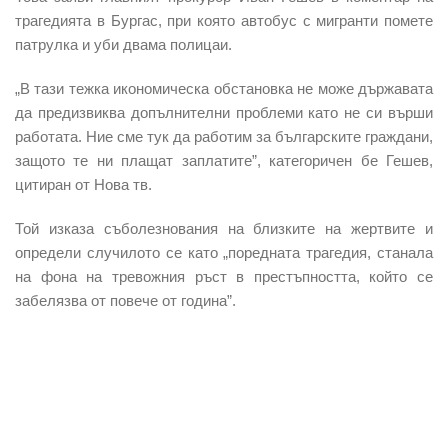
трагедията в Бургас, при която автобус с мигранти помете
патрулка и уби двама полицаи.
„В тази тежка икономическа обстановка не може държавата
да предизвиква допълнителни проблеми като не си върши
работата. Ние сме тук да работим за българските граждани,
защото те ни плащат заплатите”, категоричен бе Гешев,
цитиран от Нова тв.
Той изказа съболезнования на близките на жертвите и
определи случилото се като „поредната трагедия, станала
на фона на тревожния ръст в престъпността, който се
забелязва от повече от година”.