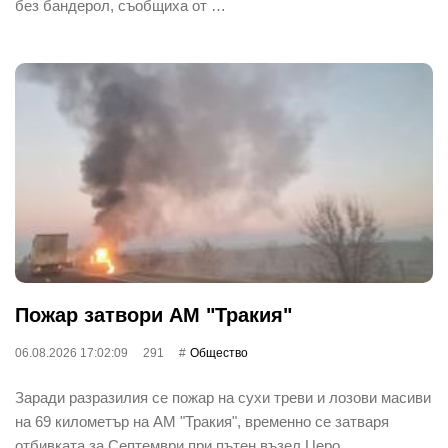
без бандерол, съобщиха от …
Пожар затвори АМ "Тракия"
06.08.2026 17:02:09
291
Общество
Заради разразилия се пожар на сухи треви и лозови масиви
на 69 километър на АМ "Тракия", временно се затваря
отбивката за Септември при пътен възел Церо…