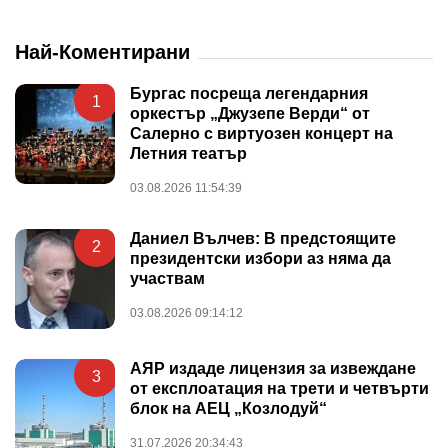
Най-Коментирани
Бургас посреща легендарния
1
оркестър „Джузепе Верди“ от
Салерно с виртуозен концерт на
Летния театър
03.08.2026 11:54:39
Даниел Вълчев: В предстоящите
2
президентски избори аз няма да
участвам
03.08.2026 09:14:12
АЯР издаде лицензия за извеждане
3
от експлоатация на трети и четвърти
блок на АЕЦ „Козлодуй“
31.07.2026 20:34:43