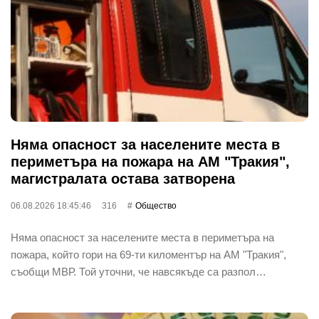
Няма опасност за населените места в
периметъра на пожара на АМ "Тракия",
магистралата остава затворена
06.08.2026 18:45:46
316
Общество
Няма опасност за населените места в периметъра на
пожара, който гори на 69-ти киломентър на АМ "Тракия",
съобщи МВР. Той уточни, че навсякъде са разпол…