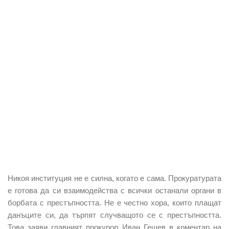
Никоя институция не е силна, когато е сама. Прокуратурата
е готова да си взаимодейства с всички останали органи в
борбата с престъпността. Не е честно хора, които плащат
данъците си, да търпят случващото се с престъпността.
Това заяви главният прокурор Иван Гешев в коментар на