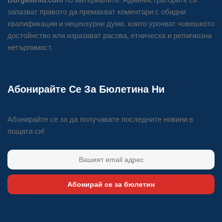
запазват правото да премахват коментари с обидни
квалификации и нецензурни думи, които уронват човешкото
достойнство или изразяват расова, етническа и религиозна
нетърпимост.
Абонирайте Се За Бюлетина Ни
Абонирайте се за да получавате последните новини в
пощата си!
Абонирай се за бюлетин