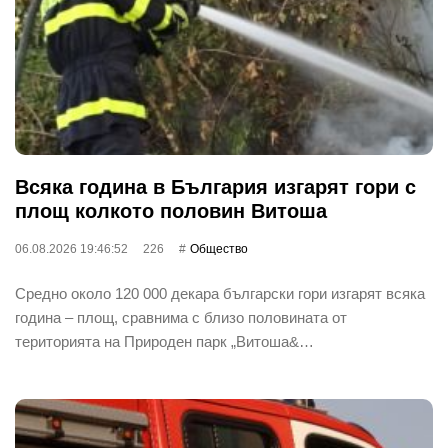
Всяка година в България изгарят гори с
площ колкото половин Витоша
06.08.2026 19:46:52
226
Общество
Средно около 120 000 декара български гори изгарят всяка
година – площ, сравнима с близо половината от
територията на Природен парк „Витоша&…