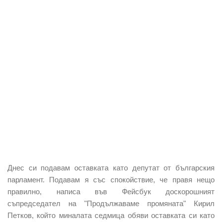
Днес си подавам оставката като депутат от българския
парламент. Подавам я със спокойствие, че правя нещо
правилно, написа във Фейсбук доскорошният
съпредседател на "Продължаваме промяната" Кирил
Петков, който миналата седмица обяви оставката си като