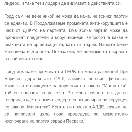
лидери, и така тези лидери да внимават в действията си.
Горд съм, че вече никой не може да каже, че всички партии
са еднакви. В Продължаваме промяната анти-корупцията е
част от ДНК-то на партията. Във всяка партия може да
проникнат предатели и корупционери, въпросът е каква е
реакцията на организацията, като ги открие. Нашата беше
мигновена и дълбока. Показахме, че поемаме отговорност
на най-високо ниво.
Продължаваме промяната и ГЕРБ са много различни! При
Борисов дори когато САЩ сложиха неговия финансов
министър в санкциите за корупция по закона "Магнитски",
той се направи на разсеян. За Ново начало пък да не
говорим, където самият лидер е санкциониран за корупция
по закона „Магнитски”. Когато ни приеха в АЛДЕ, казаха, че
са направили цяла нова процедура за моментално
изключване на партия заради Пеевски.