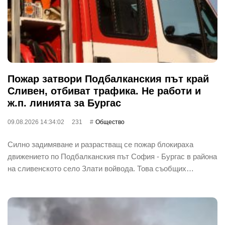
Пожар затвори Подбалканския път край
Сливен, отбиват трафика. Не работи и
ж.п. линията за Бургас
09.08.2026 14:34:02
231
Общество
Силно задимяване и разрастващ се пожар блокираха
движението по Подбалканския път София - Бургас в района
на сливенското село Злати войвода. Това съобщих…