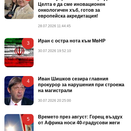
Целта е да сме иновационен
онкологичен хъб, готов за
европейска акредитация!
28.07.2026 11:44:45
Иран с остра нота към МвНР
3
30.07.2026 19:52:10
Иван Шишков сезира главния
4
прокурор за нарушения при строежа
на магистрали
30.07.2026 20:25:00
Времето през август: Горещ въздух
5
от Африка носи 40-градусови жеги