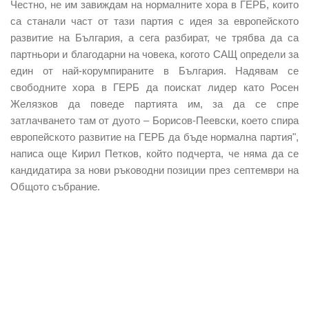
Честно, не им завиждам на нормалните хора в ГЕРБ, които
са станали част от тази партия с идея за европейското
развитие на България, а сега разбират, че трябва да са
партньори и благодарни на човека, когото САЩ определи за
един от най-корумпираните в България. Надявам се
свободните хора в ГЕРБ да поискат лидер като Росен
Желязков да поведе партията им, за да се спре
затлачването там от дуото – Борисов-Пеевски, което спира
европейското развитие на ГЕРБ да бъде нормална партия",
написа още Кирил Петков, който подчерта, че няма да се
кандидатира за нови ръководни позиции през септември на
Общото събрание.