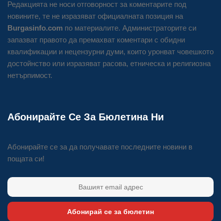
Редакцията не носи отговорност за коментарите под
новините, те не изразяват официалната позиция на
Burgasinfo.com
по материалите. Администраторите си
запазват правото да премахват коментари с обидни
квалификации и нецензурни думи, които уронват човешкото
достойнство или изразяват расова, етническа и религиозна
нетърпимост.
Абонирайте Се За Бюлетина Ни
Абонирайте се за да получавате последните новини в
пощата си!
Абонирай се за бюлетин