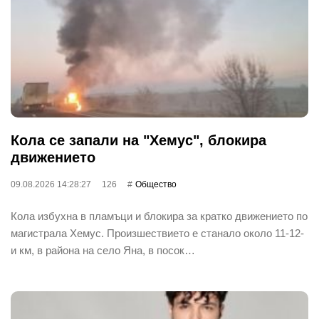
Кола се запали на "Хемус", блокира
движението
09.08.2026 14:28:27
126
Общество
Кола избухна в пламъци и блокира за кратко движението по
магистрала Хемус. Произшествието е станало около 11-12-
и км, в района на село Яна, в посок…