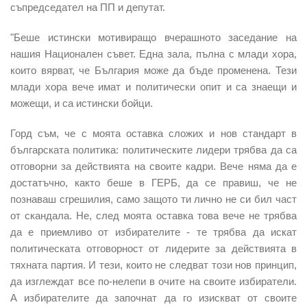
съпредседател на ПП и депутат.
"Беше истински мотивиращо вчерашното заседание на
нашия Национален съвет. Една зала, пълна с млади хора,
които вярват, че България може да бъде променена. Тези
млади хора вече имат и политически опит и са знаещи и
можещи, и са истински бойци.
Горд съм, че с моята оставка сложих и нов стандарт в
българската политика: политическите лидери трябва да са
отговорни за действията на своите кадри. Вече няма да е
достатъчно, както беше в ГЕРБ, да се правиш, че не
познаваш сгрешилия, само защото ти лично не си бил част
от скандала. Не, след моята оставка това вече не трябва
да е приемливо от избирателите - те трябва да искат
политическата отговорност от лидерите за действията в
тяхната партия. И тези, които не следват този нов принцип,
да изглеждат все по-нелепи в очите на своите избиратели.
А избирателите да започнат да го изискват от своите