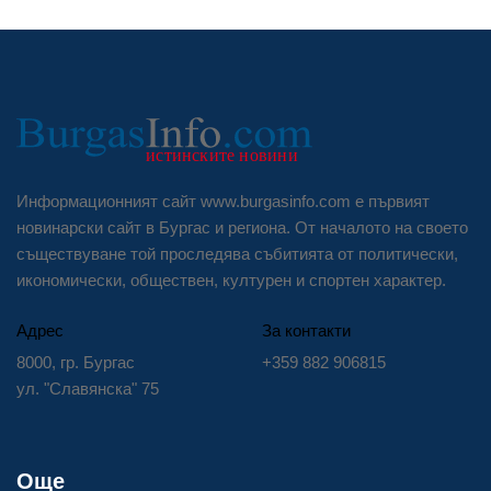
Информационният сайт www.burgasinfo.com е първият
новинарски сайт в Бургас и региона. От началото на своето
съществуване той проследява събитията от политически,
икономически, обществен, културен и спортен характер.
Адрес
За контакти
8000, гр. Бургас
+359 882 906815
ул. "Славянска" 75
Още