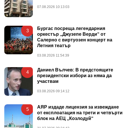
07.08.2026 10:13:03
Бургас посреща легендарния
3
оркестър „Джузепе Верди“ от
Салерно с виртуозен концерт на
Летния театър
03.08.2026 11:54:39
Даниел Вълчев: В предстоящите
4
президентски избори аз няма да
участвам
03.08.2026 09:14:12
АЯР издаде лицензия за извеждане
5
от експлоатация на трети и четвърти
блок на АЕЦ „Козлодуй“