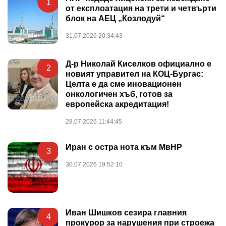
1
от експлоатация на трети и четвърти
блок на АЕЦ „Козлодуй“
31.07.2026 20:34:43
Д-р Николай Киселков официално е
2
новият управител на КОЦ-Бургас:
Целта е да сме иновационен
онкологичен хъб, готов за
европейска акредитация!
28.07.2026 11:44:45
Иран с остра нота към МвНР
3
30.07.2026 19:52:10
Иван Шишков сезира главния
4
прокурор за нарушения при строежа