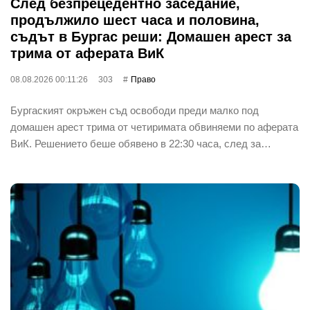
След безпрецедентно заседание,
продължило шест часа и половина,
съдът в Бургас реши: Домашен арест за
трима от аферата ВиК
08.08.2026 00:11:26
303
Право
Бургаският окръжен съд освободи преди малко под
домашен арест трима от четиримата обвиняеми по аферата
ВиК. Решението беше обявено в 22:30 часа, след за…