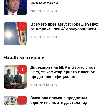
на магистрали
30.07.2026 20:25:00
Времето през август: Горещ въздух
5
от Африка носи 40-градусови жеги
31.07.2026 08:54:33
Най-Коментирани
Дирекцията на МВР в Бургас с нов
1
шеф, ст. комисар Христо Илчев бе
представен официално
07.08.2026 15:28:36
Законова промяна предвижда
2
сделките с имоти да станат ад