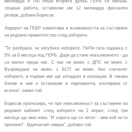
милиарда и 700 беше втората дупка. ГЕРБ се напъна,
свърши работа, оставихме им 12 милиарда фискален
резерв, добави Борисов.
Лидерът на ГЕБР коментира и възможността за съставяне
на редовно правителство след изборите.
"Те разбраха, че изгубиха изборите. ПеПе-тата паднаха с
5% за 6 месеца под ГЕРБ. Дори да стане невъзможното - да
са малко преди нас. С нас не може, с ДПС не може, с
Възраждане не може, с БСП не може. Ако спечелят
изборите, в първия миг ще изпаднат в изолация. В такава
бяхме и ние и останахме в парламента, изолирани от
всички", заяви той.
Борисов прогнозира, че при невъзможност за съставяне на
редовен кабинет след изборите на 2 април, след три
месеца ще има нови. "И хората ще се питат - ами кой ни го
причини? - Вдигнатият юмрук", добави той.