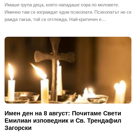
Имаше група деца, която нападаше хора по моловете.
Именно там се изграждат едни психопати. Психопатът не се
ражда такъв, той се отглежда. Най-критичен е…
Имен ден на 8 август: Почитаме Свети
Емилиан изповедник и Св. Трендафил
Загорски