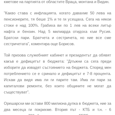
кметове на партията от областите Враца, монтана и Видин.
"Какво става с инфлацията. когато давахме 50 лева на
пенсионерите, тя беше 1% и те ги усещаха. Сега на някои
стоки е над 100%. Грабиха ви по 1 лев на всеки литър
нафта и бензин. Над 5 милиарда отидоха към Русия.
Братски пари. Братчета и сестричета, но ние все сме
сестричетата", коментира още Борисов.
Той призова служебният кабинет и президентът да обявят
какъв е дефицитът в бюджета: "Длъжни са сега преди
изборите да извадят състоянието на бюджета. Според мен
потреблението се е сринало и дефицитът е 7-8 процента.
Искам да видя има ли ги парите там. Има ли пари за
капиталови ремонти, без които общините не могат да
съществуват".
Орешарски ми остави 800 милиона дупка в бюджета, ние за
два месеца ги покрихме. Втория път - КТБ и т.н. - 6