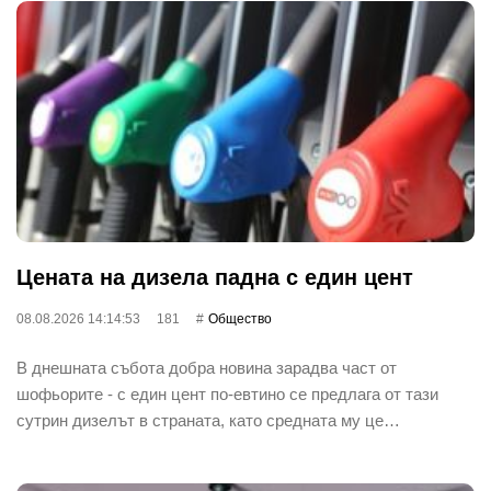
Цената на дизела падна с един цент
08.08.2026 14:14:53
181
Общество
В днешната събота добра новина зарадва част от
шофьорите - с един цент по-евтино се предлага от тази
сутрин дизелът в страната, като средната му це…