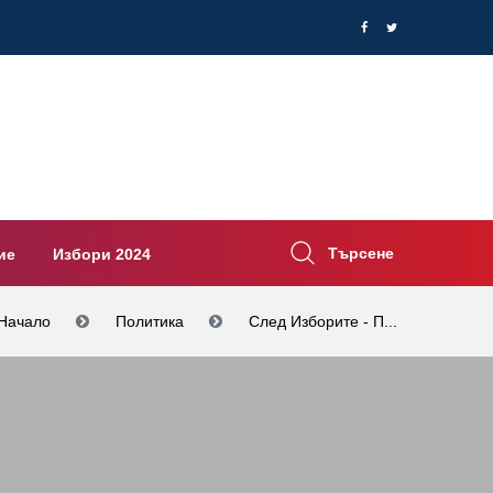
Търсене
ие
Избори 2024
Начало
Политика
След Изборите - П...