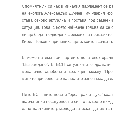
Спомняте ли си как в миналия парламент се ра
на еколога Александър Дунчев, му ударил кро
става отново актуална и поставя под съмнени
ситуация. Това, с което най-вече трябва да се
ли ще бъдат подведени с римейк на приказките 
Кирил Петков и причиниха щети, които всички т
В момента има три партии с ясна електорал
“Възраждане”. В БСП ситуацията е драматич
механично сглобената коалиция между “Про
мините при реденето на листите започнаха да и
Нито БСП, нито новата “орел, рак и щука” коа
шарлатании несигурността си. Това, което виж
е, че партийните ръководства искат да им нат