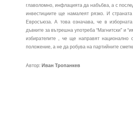
главоломно, инфлацията да набъбва, а с послед
инвестициите ще намалеят рязко. И страната
Евросъюза. А това означава, че в изборната
дъвките за вътрешна употреба “Магнитски” и “и
избирателите , че ще направят национално о
положение, а не да робува на партийните сметк
Автор:
Иван Тропанкев