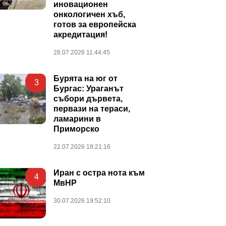
иновационен
онкологичен хъб,
готов за европейска
акредитация!
28.07.2026 11:44:45
Бурята на юг от
3
Бургас: Ураганът
събори дървета,
первази на тераси,
ламарини в
Приморско
22.07.2026 18:21:16
Иран с остра нота към
4
МвНР
30.07.2026 19:52:10