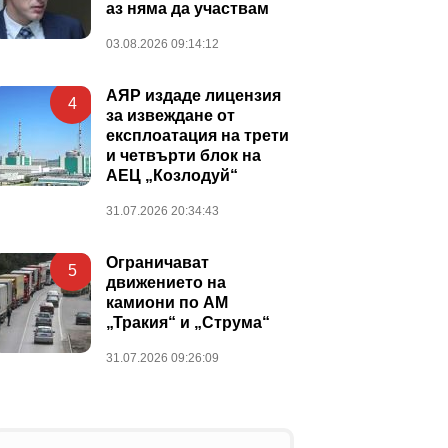
аз няма да участвам
03.08.2026 09:14:12
АЯР издаде лицензия
4
за извеждане от
експлоатация на трети
и четвърти блок на
АЕЦ „Козлодуй“
31.07.2026 20:34:43
Ограничават
5
движението на
камиони по АМ
„Тракия“ и „Струма“
31.07.2026 09:26:09