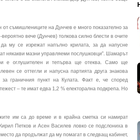
н от съмишлениците на Дунчев е много показателно за
ай-вероятно вече (Дунчев) толкова силно блести в очите
 да му се изрежат напълно крилата, за да напусне
йдат някакви мазни управляеми послушковци”. Шамарът
ри е оглушителен и тепърва ще отеква. Само ще
левен се оттегли и напусна партията друга знакова
 за граничния пункт на Кулата. Факт е, че според
ежест – те имат едва 1,2 % електорална подкрепа. Но
жите им са до време и в крайна сметка си намират
Кирил Петков и Асен Василев ловко се подслониха в
вместо да продължат да му помагат в следващ кабинет,