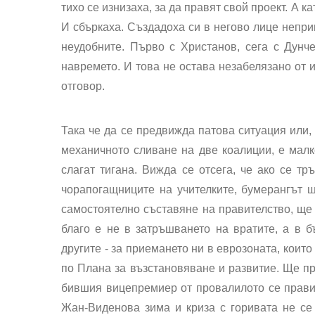
тихо се изнизаха, за да правят свой проект. А к
И сбъркаха. Създадоха си в негово лице непри
неудобните. Първо с Христанов, сега с Дунче
навремето. И това не остава незабелязано от и
отговор.
Така че да се предвижда патова ситуация или,
механичното сливане на две коалиции, е малко
слагат тигана. Вижда се отсега, че ако се тр
чорапогащниците на учителките, бумерангът щ
самостоятелно съставяне на правителство, ще
благо е не в затръшването на вратите, а в б
другите - за приемането ни в еврозоната, коит
по Плана за възстановяване и развитие. Ще пр
бившия вицепремиер от провалилото се прави
Жан-Виденова зима и криза с горивата не се