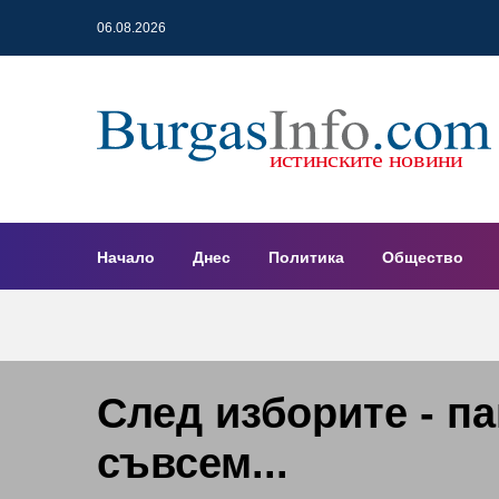
06.08.2026
Начало
Днес
Политика
Общество
След изборите - па
съвсем...