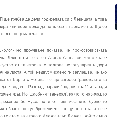
 ще трябва да дели подкрепата си с Левицата, а това
зира или дори може да не влезе в парламента. Що се
ат все по гръмогласни.
иологично проучване показва, че прокостовистката
а! Лидерът й – о.з. ген. Атанас Атанасов, който иначе
лустро от тв екрана, е толкова непопулярен и дори
дач на листа. А той недвусмислено ги заплашва, че ако
ха от Варна с мотива, че ще загроби “радетелите за
да е водач в Разград, заради “родния край” и заради
чен кръг. Но “джобният генерал”, както го наричат, го
дложение бе Русе, но и от там местните бурно го
я област, но тук брожението срещу него стана вече
то място е за еколога Александър Дунчев, който също