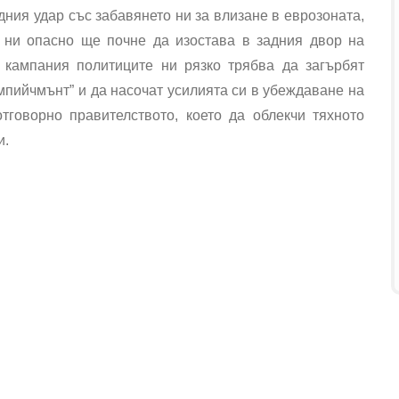
ния удар със забавянето ни за влизане в еврозоната,
 ни опасно ще почне да изостава в задния двор на
 кампания политиците ни рязко трябва да загърбят
мпийчмънт” и да насочат усилията си в убеждаване на
тговорно правителството, което да облекчи тяхното
и.