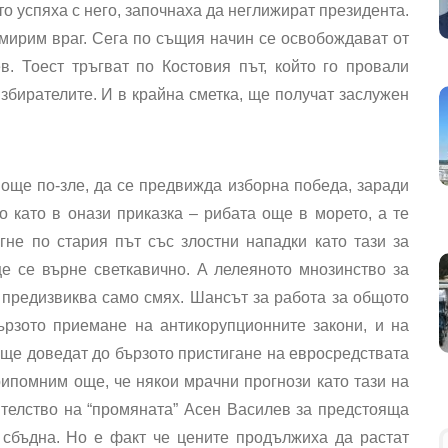
ато успяха с него, започнаха да неглижират президента.
мирим враг. Сега по същия начин се освобождават от
в. Тоест тръгват по Костовия път, който го провали
збирателите. И в крайна сметка, ще получат заслужен
 още по-зле, да се предвижда изборна победа, заради
 като в онази приказка – рибата още в морето, а те
ъгне по стария път със злостни нападки като тази за
е се върне светкавично. А лелеяното мнозинство за
 предизвиква само смях. Шансът за работа за общото
ързото приемане на антикорупционните закони, и на
о ще доведат до бързото пристигане на евросредствата
ипомним още, че някои мрачни прогнози като тази на
телство на “промяната” Асен Василев за предстояща
 сбъдна. Но е факт че цените продължиха да растат