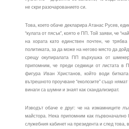
не скри разочарованието си.
Това, което обаче декларира Атанас Русев, еди
“кулата от пясък”, която е ПП. Той заяви, че “н
на хората като единствен почтен, че трябва
политиката, за да може на негово място да до
срещу окупиралата ПП върхушка от шмеке
припомним, че преди седмици от листата в П
фигура Иван Христанов, който води битката
вътрешното проучване “еколозите” също нямат т
винаги са шумни и знаят как скандализират.
Изводът обаче е друг: че на измамниците лъ
майстора. Нека припомним как първоначално 
служебния кабинет на президента и след това, 