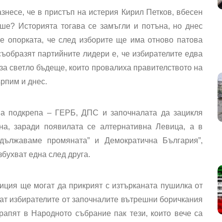
знесе, че в пристъп на истерия Кирил Петков, вбесен
ше? Историята тогава се замъгли и потъна, но днес
е опорката, че след изборите ще има отново патова
 съобразят партийните лидери е, че избирателите едва
за светло бъдеще, които провалиха правителството на
ърпим и днес.
на подкрепа – ГЕРБ, ДПС и започналата да зацикля
на, заради появилата се алтернативна Левица, а в
дължаваме промяната” и Демократична България”,
збухват една след друга.
лиция ще могат да прикрият с изтърканата пушилка от
дат избирателите от започналите вътрешни боричкания
рапят в Народното събрание пак тези, които вече са