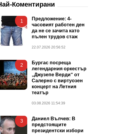
Най-Коментирани
Предложение: 4-
1
часовият работен ден
да не се зачита като
пълен трудов стаж
22.07.2026 20:56:52
Бургас посреща
2
легендарния оркестър
„Джузепе Верди“ от
Салерно с виртуозен
концерт на Летния
театър
03.08.2026 11:54:39
Даниел Вълчев: В
3
предстоящите
президентски избори