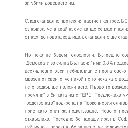
загубили доверието им.
След скандално протеклия партиен конгрес, БСП
означава, че в крайна сметка ще се маргинали
отнася до новата коалиция, скандалите ще став
Но нека не бъдем голословни. Вътрешно соц
“Демократи за силна България” има 0,8% подкреп
всекидневно ръси небивалици с пронатовско 
мразен от своите, че никой не го иска като во
не е водач, ще наложи вето. Първо го разкара
промяна” в битката им с ГЕРБ. Предложиха му 
“родствената” подкрепа на Прокопиевия олигархи
прие като опит за подхлъзване. Новото пре
отхвърлиха. Последно бе парашутиран в Софи
публично – директно бе заявено, че водаческо