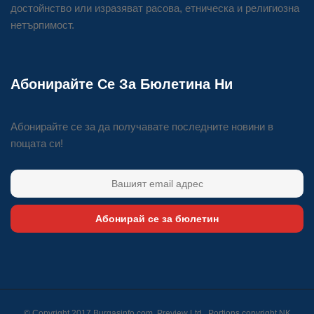
достойнство или изразяват расова, етническа и религиозна
нетърпимост.
Абонирайте Се За Бюлетина Ни
Абонирайте се за да получавате последните новини в
пощата си!
Абонирай се за бюлетин
© Copyright 2017 Burgasinfo.com, Preview Ltd., Portions copyright
NK