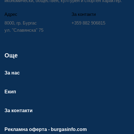
икономически, обществен, културен и спортен характер.
Адрес
За контакти
8000, гр. Бургас
+359 882 906815
ул. "Славянска" 75
Още
За нас
Екип
За контакти
Рекламна оферта - burgasinfo.com