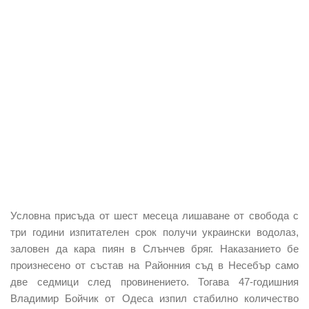
Условна присъда от шест месеца лишаване от свобода с
три години изпитателен срок получи украински водолаз,
заловен да кара пиян в Слънчев бряг. Наказанието бе
произнесено от състав на Районния съд в Несебър само
две седмици след провинението. Тогава 47-годишния
Владимир Бойчик от Одеса изпил стабилно количество