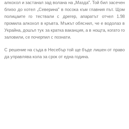
алкохол и застанал зад волана на „Мазда”. Той бил засечен
близо до хотел „Северина” в посока към главния път. Щом
полицаите го тествали с дрегер, апаратът отчел 1.98
промила алкохол в кръвта. Мъжът обяснил, че е водолаз в
Украйна, дошъл тук за кратка ваканция, а в нощта, когато го
заловили, се почерпил с познати.
С решение на съда в Несебър той ще бъде лишен от право
да управлява кола за срок от една година.