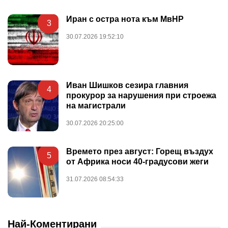
Иран с остра нота към МвНР
3
30.07.2026 19:52:10
Иван Шишков сезира главния
4
прокурор за нарушения при строежа
на магистрали
30.07.2026 20:25:00
Времето през август: Горещ въздух
5
от Африка носи 40-градусови жеги
31.07.2026 08:54:33
Най-Коментирани