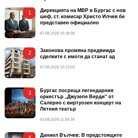
Дирекцията на МВР в Бургас с нов
1
шеф, ст. комисар Христо Илчев бе
представен официално
07.08.2026 15:28:36
Законова промяна предвижда
2
сделките с имоти да станат ад
07.08.2026 10:13:03
Бургас посреща легендарния
3
оркестър „Джузепе Верди“ от
Салерно с виртуозен концерт на
Летния театър
03.08.2026 11:54:39
Даниел Вълчев: В предстоящите
4