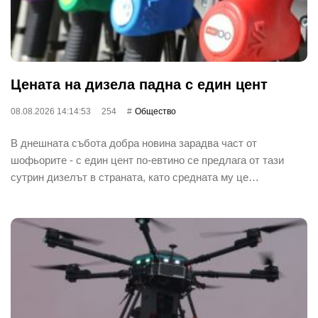
Цената на дизела падна с един цент
08.08.2026 14:14:53
254
Общество
В днешната събота добра новина зарадва част от
шофьорите - с един цент по-евтино се предлага от тази
сутрин дизелът в страната, като средната му це…