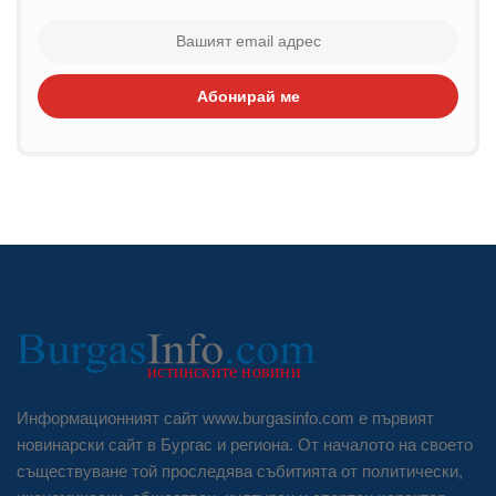
Абонирай ме
Информационният сайт www.burgasinfo.com е първият
новинарски сайт в Бургас и региона. От началото на своето
съществуване той проследява събитията от политически,