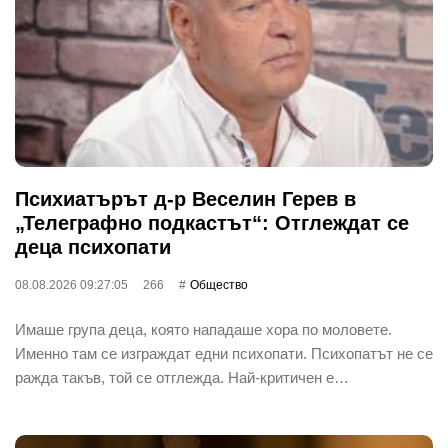
Психиатърът д-р Веселин Герев в
„Телеграфно подкастът“: Отглеждат се
деца психопати
08.08.2026 09:27:05
266
Общество
Имаше група деца, която нападаше хора по моловете.
Именно там се изграждат едни психопати. Психопатът не се
ражда такъв, той се отглежда. Най-критичен е…