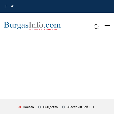
Начало
Общество
Знаете Ли Кой Е П...