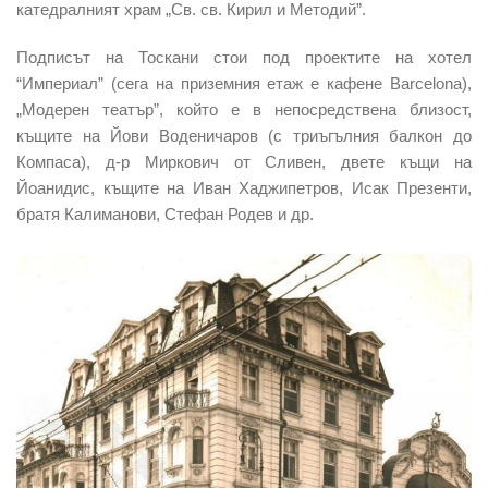
катедралният храм „Св. св. Кирил и Методий”.
Подписът на Тоскани стои под проектите на хотел
“Империал” (сега на приземния етаж е кафене Barcelona),
„Модерен театър”, който е в непосредствена близост,
къщите на Йови Воденичаров (с триъгълния балкон до
Компаса), д-р Миркович от Сливен, двете къщи на
Йоанидис, къщите на Иван Хаджипетров, Исак Презенти,
братя Калиманови, Стефан Родев и др.