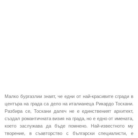
Малко бургазлии знаят, че едни от най-красивите сгради в
центъра на града са дело на италианеца Рикардо Тоскани.
Разбира се, Тоскани далеч не е единственият архитект,
създал романтичната визия на града, но е едно от имената,
което заслужава да бъде помнено. Най-известното му
творение, в съавторство с български специалисти, е