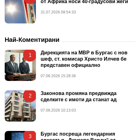
от Африка носи 40-градусови жеги
31.07.2026 08:54:33
Най-Коментирани
Дирекцията на МВР в Бургас с нов
1
шеф, ст. комисар Христо Илчев бе
представен официално
07.08.2026 15:28:36
Законова промяна предвижда
2
сделките с имоти да станат ад
07.08.2026 10:13:03
Бургас посреща легендарния
3