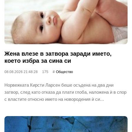
Жена влезе в затвора заради името,
което избра за сина си
08.08.2026 21:48:28
175
Общество
Норвежката Кирсти Ларсен беше осъдена на два дни
затвор, след като отказа да плати глоба, наложена ѝ в спор
с властите относно името на новородения ѝ си…