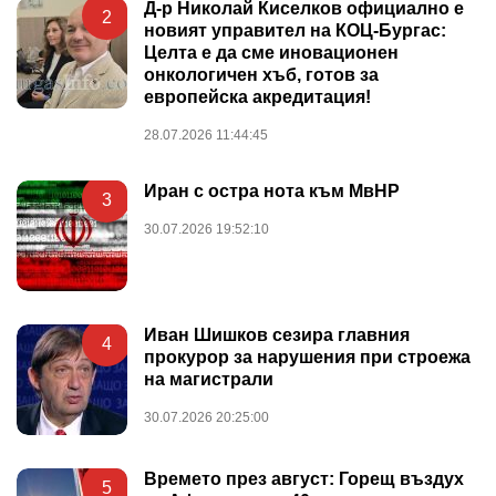
Д-р Николай Киселков официално е
2
новият управител на КОЦ-Бургас:
Целта е да сме иновационен
онкологичен хъб, готов за
европейска акредитация!
28.07.2026 11:44:45
Иран с остра нота към МвНР
3
30.07.2026 19:52:10
Иван Шишков сезира главния
4
прокурор за нарушения при строежа
на магистрали
30.07.2026 20:25:00
Времето през август: Горещ въздух
5