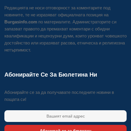
Редакцията не носи отговорност за коментарите под
новините, те не изразяват официалната позиция на
Burgasinfo.com
по материалите. Администраторите си
запазват правото да премахват коментари с обидни
квалификации и нецензурни думи, които уронват човешкото
достойнство или изразяват расова, етническа и религиозна
нетърпимост.
Абонирайте Се За Бюлетина Ни
Абонирайте се за да получавате последните новини в
пощата си!
Абонирай се за бюлетин