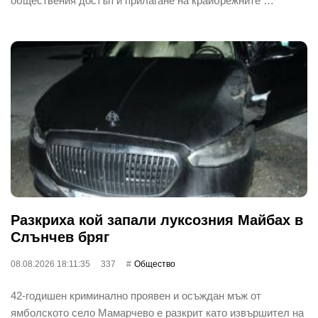
обществения достъп и прилагане на крайбрежните …
Разкриха кой запали луксозния Майбах в
Слънчев бряг
08.08.2026 18:11:35
337
Общество
42-годишен криминално проявен и осъждан мъж от
ямболското село Мамарчево е разкрит като извършител на