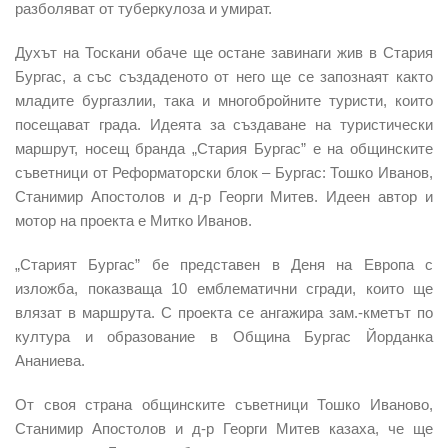
разболяват от туберкулоза и умират.
Духът на Тоскани обаче ще остане завинаги жив в Стария
Бургас, а със създаденото от него ще се запознаят както
младите бургазлии, така и многобройните туристи, които
посещават града. Идеята за създаване на туристически
маршрут, носещ бранда „Стария Бургас” е на общинските
съветници от Реформаторски блок – Бургас: Тошко Иванов,
Станимир Апостолов и д-р Георги Митев. Идеен автор и
мотор на проекта е Митко Иванов.
„Старият Бургас” бе представен в Деня на Европа с
изложба, показваща 10 емблематични сгради, които ще
влязат в маршрута. С проекта се ангажира зам.-кметът по
култура и образование в Община Бургас Йорданка
Ананиева.
От своя страна общинските съветници Тошко Иваново,
Станимир Апостолов и д-р Георги Митев казаха, че ще