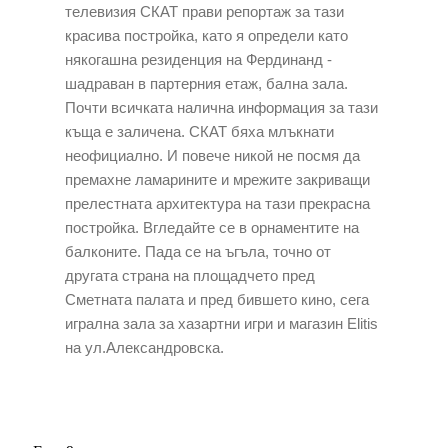
телевизия СКАТ прави репортаж за тази
красива постройка, като я определи като
някогашна резиденция на Фердинанд -
шадраван в партерния етаж, бална зала.
Почти всичката налична информация за тази
къща е заличена. СКАТ бяха млъкнати
неофициално. И повече никой не посмя да
премахне ламарините и мрежите закриващи
прелестната архитектура на тази прекрасна
постройка. Вгледайте се в орнаментите на
балконите. Пада се на ъгъла, точно от
другата страна на площадчето пред
Сметната палата и пред бившето кино, сега
игрална зала за хазартни игри и магазин Elitis
на ул.Александровска.