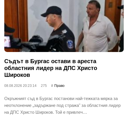
Съдът в Бургас остави в ареста
областния лидер на ДПС Христо
Широков
08.08.2026 20:23:14
275
Право
Окръжният съд в Бургас постанови най-тежката мярка за
неотклонение „задържане под стража" за областния лидер
на ДПС Христо Широков. Той е привлеч…