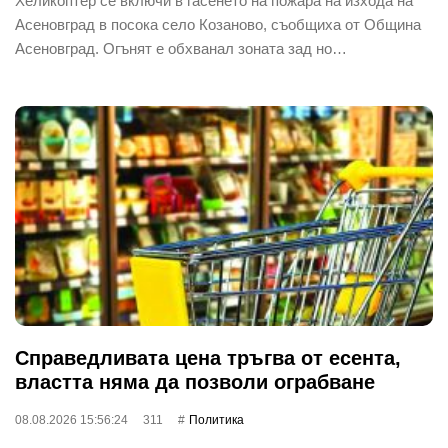
Хеликоптер се включи в гасенето на пожара на изхода на
Асеновград в посока село Козаново, съобщиха от Община
Асеновград. Огънят е обхванал зоната зад но…
Справедливата цена тръгва от есента,
властта няма да позволи ограбване
08.08.2026 15:56:24
311
Политика