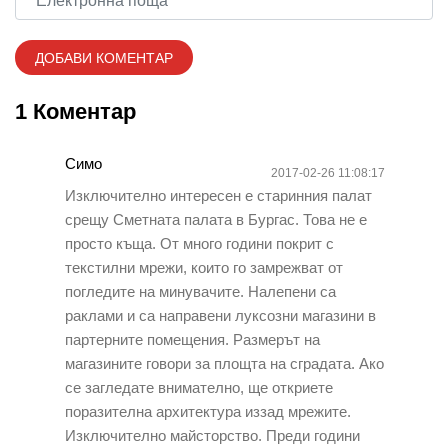
1 Коментар
Симо
2017-02-26 11:08:17
Изключително интересен е старинния палат
срещу Сметната палата в Бургас. Това не е
просто къща. От много години покрит с
текстилни мрежи, които го замрежват от
погледите на минувачите. Налепени са
раклами и са направени луксозни магазини в
партерните помещения. Размерът на
магазините говори за площта на сградата. Ако
се загледате внимателно, ще откриете
поразителна архитектура иззад мрежите.
Изключително майсторство. Преди години