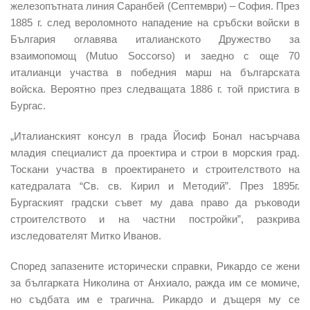
железопътната линия Саранбей (Септември) – София. През
1885 г. след вероломното нападение на сръбски войски в
България оглавява италианското Дружество за
взаимопомощ (Mutuo Soccorso) и заедно с още 70
италианци участва в победния марш на българската
войска. Вероятно през следващата 1886 г. той пристига в
Бургас.
„Италианският консул в града Йосиф Бонал насърчава
младия специалист да проектира и строи в морския град.
Тоскани участва в проектирането и строителството на
катедралата “Св. св. Кирил и Методий”. През 1895г.
Бургаският градски съвет му дава право да ръководи
строителството и на частни постройки”, разкрива
изследователят Митко Иванов.
Според запазените исторически справки, Рикардо се жени
за българката Николина от Анхиало, ражда им се момиче,
но съдбата им е трагична. Рикардо и дъщеря му се