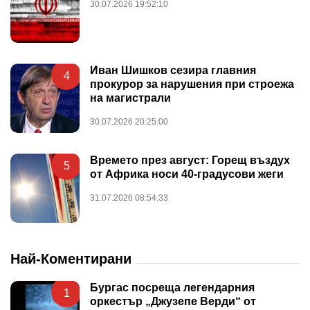
30.07.2026 19:52:10
Иван Шишков сезира главния
4
прокурор за нарушения при строежа
на магистрали
30.07.2026 20:25:00
Времето през август: Горещ въздух
5
от Африка носи 40-градусови жеги
31.07.2026 08:54:33
Най-Коментирани
Бургас посреща легендарния
1
оркестър „Джузепе Верди“ от