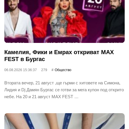
Камелия, Фики и Емрах откриват MAX
FEST в Бургас
06.08.2026 15:36:37
279
Общество
Втората вечер, 21 август ,ще гърми с хитовете на Симона,
Лидия и Dj Дамян Бургас се готви за мега купон под открито
небе. На 20 и 21 август MAX FEST …