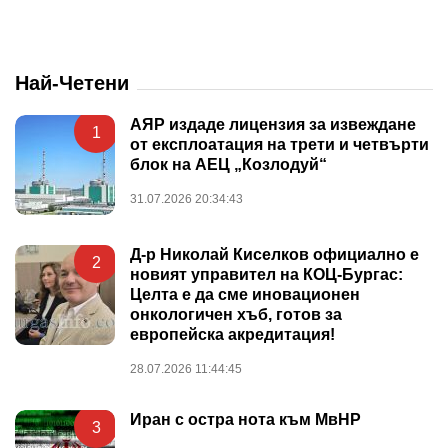
Най-Четени
АЯР издаде лицензия за извеждане
1
от експлоатация на трети и четвърти
блок на АЕЦ „Козлодуй“
31.07.2026 20:34:43
Д-р Николай Киселков официално е
2
новият управител на КОЦ-Бургас:
Целта е да сме иновационен
онкологичен хъб, готов за
европейска акредитация!
28.07.2026 11:44:45
Иран с остра нота към МвНР
3