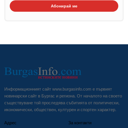
Абонирай ме
Информационният сайт www.burgasinfo.com е първият
новинарски сайт в Бургас и региона. От началото на своето
съществуване той проследява събитията от политически,
икономически, обществен, културен и спортен характер.
Адрес
За контакти