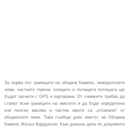
За първи път границите на община Камено, земеделските
земи, частните терени, площите и пътищата пътищата ще
бъдат заснети с GPS и картирани. От снимките трябва да
станат ясни границите на имотите и да бъде определено
кои полски масиви и частни имоти са „отхапали” от
общинските земи. Това съобщи днес кметът на Община
Камено Жельо Вардунски. Към днешна дата по документи