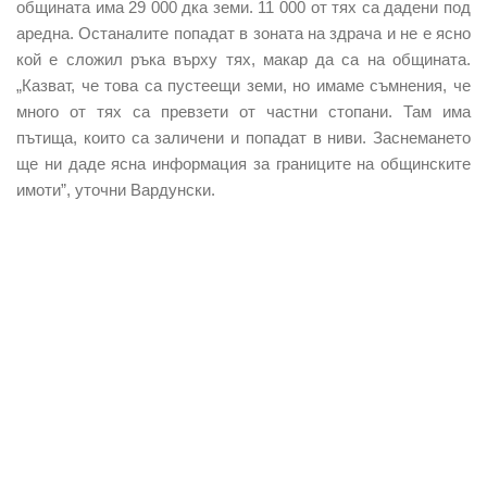
общината има 29 000 дка земи. 11 000 от тях са дадени под
аредна. Останалите попадат в зоната на здрача и не е ясно
кой е сложил ръка върху тях, макар да са на общината.
„Казват, че това са пустеещи земи, но имаме съмнения, че
много от тях са превзети от частни стопани. Там има
пътища, които са заличени и попадат в ниви. Заснемането
ще ни даде ясна информация за границите на общинските
имоти”, уточни Вардунски.