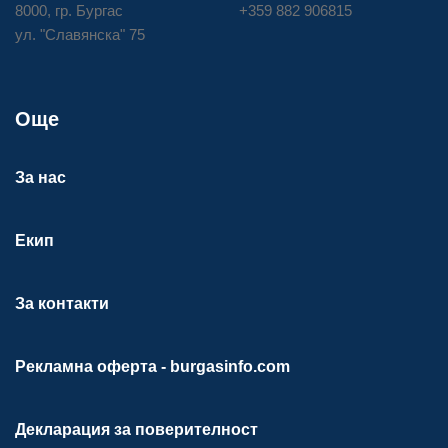
8000, гр. Бургас
+359 882 906815
ул. "Славянска" 75
Още
За нас
Екип
За контакти
Рекламна оферта - burgasinfo.com
Декларация за поверителност