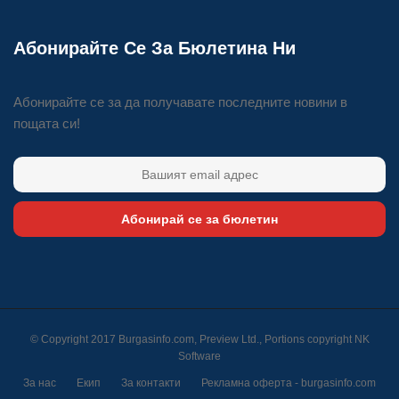
Абонирайте Се За Бюлетина Ни
Абонирайте се за да получавате последните новини в
пощата си!
Абонирай се за бюлетин
© Copyright 2017 Burgasinfo.com, Preview Ltd., Portions copyright
NK
Software
За нас
Екип
За контакти
Рекламна оферта - burgasinfo.com