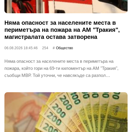
Няма опасност за населените места в
периметъра на пожара на АМ "Тракия",
магистралата остава затворена
06.08.2026 18:45:46
254
Общество
Няма опасност за населените места в периметъра на
пожара, който гори на 69-ти киломентър на АМ "Тракия",
съобщи МВР. Той уточни, че навсякъде са разпол…