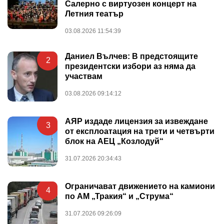
Салерно с виртуозен концерт на
Летния театър
03.08.2026 11:54:39
Даниел Вълчев: В предстоящите
2
президентски избори аз няма да
участвам
03.08.2026 09:14:12
АЯР издаде лицензия за извеждане
3
от експлоатация на трети и четвърти
блок на АЕЦ „Козлодуй“
31.07.2026 20:34:43
Ограничават движението на камиони
4
по АМ „Тракия“ и „Струма“
31.07.2026 09:26:09